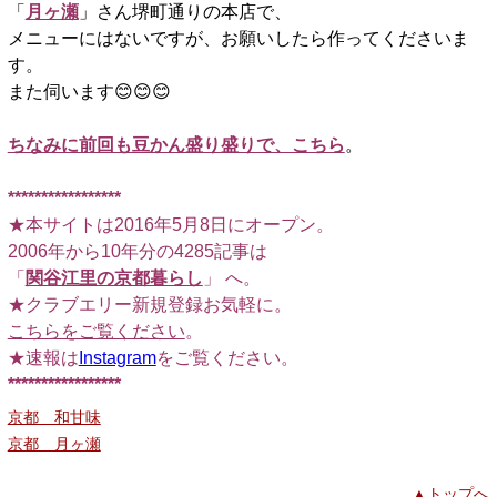
「
月ヶ瀬
」さん堺町通りの本店で、
メニューにはないですが、お願いしたら作ってくださいま
す。
また伺います😊😊😊
□
ちなみに前回も豆かん盛り盛りで、こちら
。
□
*****************
★本サイトは2016年5月8日にオープン。
2006年から10年分の4285記事は
「
関谷江里の京都暮らし
」 へ。
★クラブエリー新規登録お気軽に。
こちらをご覧ください
。
★速報は
Instagram
をご覧ください。
*****************
京都 和甘味
京都 月ヶ瀬
▲トップへ