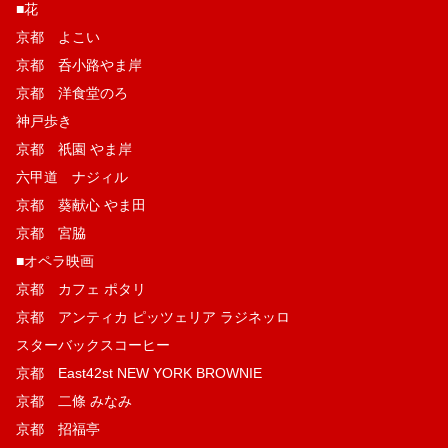
■花
京都 よこい
京都 呑小路やま岸
京都 洋食堂のろ
神戸歩き
京都 祇園 やま岸
六甲道 ナジィル
京都 葵献心 やま田
京都 宮脇
■オペラ映画
京都 カフェ ポタリ
京都 アンティカ ピッツェリア ラジネッロ
スターバックスコーヒー
京都 East42st NEW YORK BROWNIE
京都 二條 みなみ
京都 招福亭