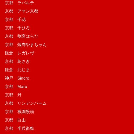
京都 ラパルテ
京都 アマン京都
京都 千花
京都 千ひろ
京都 割烹はらだ
京都 焼肉やまちゃん
鎌倉 レガレヴ
京都 鳥さき
鎌倉 北じま
神戸 Sincro
京都 Maru
京都 丹
京都 リンデンバーム
京都 祇園饅頭
京都 白山
京都 半兵衛麩