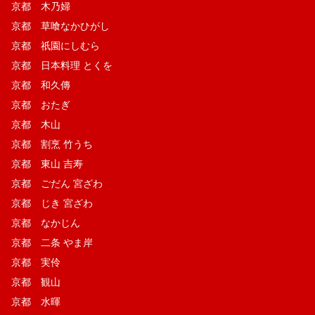
京都 木乃婦
京都 草喰なかひがし
京都 祇園にしむら
京都 日本料理 とくを
京都 和久傳
京都 おたぎ
京都 木山
京都 割烹 竹うち
京都 東山 吉寿
京都 ごだん 宮ざわ
京都 じき 宮ざわ
京都 なかじん
京都 二条 やま岸
京都 実伶
京都 観山
京都 水暉