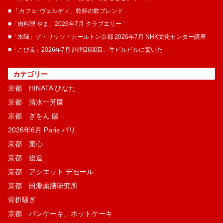
■ 「カフェ･ヴェルディ」乾杯の歌ブレンド
■「肉料理 やま」2026年7月 クラブエリー
■「水暉」ザ・リッツ・カールトン京都 2026年7月 NHK文化センター講座
■「こぴゑ」2026年7月 訪問26回目、牛ピルピルに驚いた
カテゴリー
京都 HINATA ひなた
京都 清水一芳園
京都 ぎをん 藤
2026年6月 Paris パリ
京都 菓​心
京都 総造
京都 アシエット デセール
京都 田淵薬膳研究所
骨折騒ぎ
京都 パンケーキ、ホットケーキ