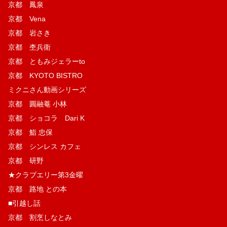
京都 鳳泉
京都 Vena
京都 岩さき
京都 杢兵衛
京都 ともみジェラーto
京都 KYOTO BISTRO
ミクニさん動画シリーズ
京都 圓融菴 小林
京都 ショコラ Dari K
京都 鮨 忠保
京都 シンレス カフェ
京都 研野
★クラブエリー第3金曜
京都 路地 との本
■引越し話
京都 割烹しなとみ