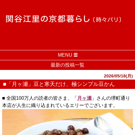
MENU
最新の投稿一覧
2026/05/18(月)
■「月ヶ瀬」豆と寒天だけ、極シンプル豆かん
■ 全国100万人の読者の皆さま、「
月ヶ瀬
」さんの堺町通り
本店が人生に織り込まれているエリーでございます。