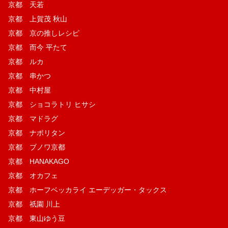
京都 天若
京都 上賀茂 秋山
京都 京の推しレシピ
京都 而今 平たて
京都 ルカ
京都 串かつ
京都 中村屋
京都 ショコラトリ ヒサシ
京都 マドラグ
京都 ナポリタン
京都 ブノワ京都
京都 HANAKAGO
京都 オカフェ
京都 ホーフベッカライ エーデッガー・タックス
京都 祇園 川上
京都 東山ゆう豆