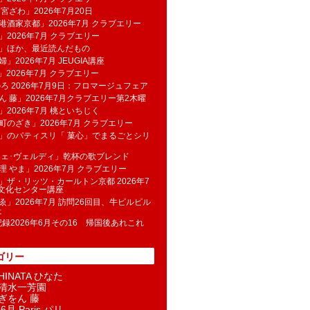
 宮ざわ」2026年7月20日
港酒家京都」2026年7月 クラブエリー
」2026年7月 クラブエリー
帆」ほか、最近読んだもの
」2026年7月 JEUGIA講座
u」2026年7月 クラブエリー
のろ 2026年7月9日：フロマージュフェア
ん 藤」2026年7月クラブエリー第2木曜
」2026年7月 桃といちじく
町のざき」2026年7月 クラブエリー
」のパティスリ「 菓​心」でまるごとシリ
フェ･ヴェルディ」乾杯の歌ブレンド
理 やま」2026年7月 クラブエリー
」ザ・リッツ・カールトン京都 2026年7
K文化センター講座
ゑ」2026年7月 訪問26回目、牛ピルピル
た
記録2026年6月その16 帰国後あれこれ
ゴリー
INATA ひなた
清水一芳園
ぎをん 藤
6月 Paris パリ