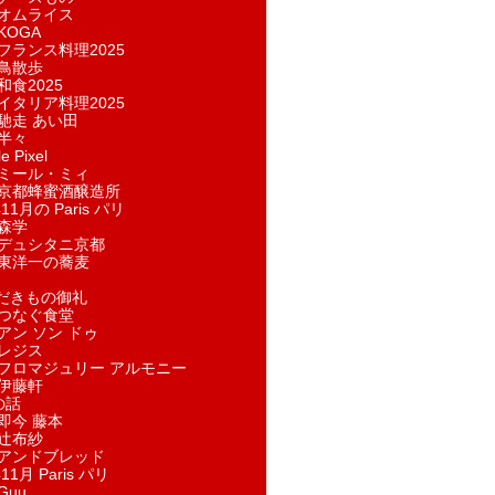
オムライス
KOGA
フランス料理2025
鳥散歩
和食2025
イタリア料理2025
馳走 あい田
半々
e Pixel
ミール・ミィ
京都蜂蜜酒醸造所
11月の Paris パリ
森学
デュシタニ京都
東洋一の蕎麦
ただきもの御礼
つなぐ食堂
アン ソン ドゥ
レジス
フロマジュリー アルモニー
伊藤軒
の話
即今 藤本
辻布紗
アンドブレッド
11月 Paris パリ
Guu