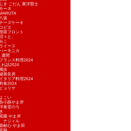
じき ごだん 東洋賢士
モーネ
ARUTA
八坂
チーズケーキ
コピエ
喫茶フロント
滔々と、
みこ
ライース
ハーモニカ
１週間
フランス料理2024
れ話2024
獨歩
鍵善良房
イタリア料理2024
和食2024
ピョリヤ
よこい
呑小路やま岸
洋食堂のろ
き
祇園 やま岸
 ナジィル
葵献心 やま田
宮脇