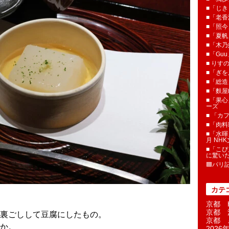
■「じき
■「老香
■「照今
■「夏
■「木乃婦
■「Gu
■ りす
■「ぎを
■「総造
■「麩屋
■「果心
ーズ
■ 「カ
■「肉料
■「水暉
月 NH
■「こぴ
に驚い
🟦パリ
カテ
京都 H
京都 
裏ごしして豆腐にしたもの。
京都 
か。
2026年