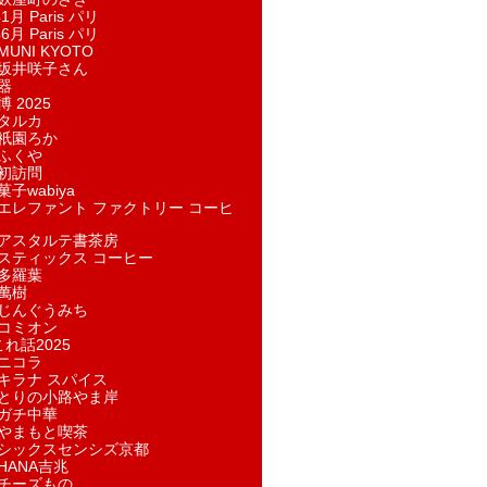
1月 Paris パリ
6月 Paris パリ
UNI KYOTO
坂井咲子さん
器
 2025
タルカ
祇園ろか
ふくや
初訪問
子wabiya
エレファント ファクトリー コーヒ
アスタルテ書茶房
スティックス コーヒー
多羅葉
萬樹
じんぐうみち
コミオン
れ話2025
ニコラ
キラナ スパイス
とりの小路やま岸
ガチ中華
やまもと喫茶
シックスセンシズ京都
HANA吉兆
チーズもの