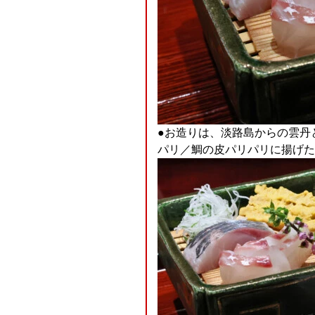
●お造りは、淡路島からの雲丹
パリ／鯛の皮パリパリに揚げた