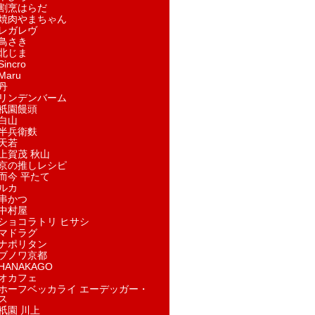
割烹はらだ
焼肉やまちゃん
レガレヴ
鳥さき
北じま
incro
aru
丹
リンデンバーム
祇園饅頭
白山
半兵衛麩
天若
上賀茂 秋山
京の推しレシピ
而今 平たて
ルカ
串かつ
中村屋
ショコラトリ ヒサシ
マドラグ
ナポリタン
ブノワ京都
ANAKAGO
オカフェ
ホーフベッカライ エーデッガー・
ス
祇園 川上