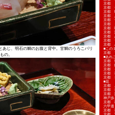
京都 
京都 
京都 M
京都 
京都 
京都 
京都 
京都 
京都 
京都 
京都 
とあじ、明石の鯛のお腹と背中。甘鯛のうろこパリ
■この
京都 
もの。
■あれこ
京都 
京都 
京都 
京都 
京都 
■花
京都 
京都 
京都 
神戸歩
京都 
六甲道
京都 
京都 