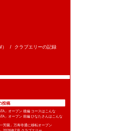
W）
クラブエリーの記録
の投稿
NATA」オープン 後編 コースはこんな
NATA」オープン 前編 ひなたさんはこんな
水一芳園」万寿寺通に移転オープン
」2026年7月 クラブエリー