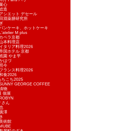
菓​心
総造
アシエット デセール
田淵薬膳研究所
ぎ
パンケーキ、ホットケーキ
telier M plus
カペラ京都
山本料理店
イタリア料理2026
帝国ホテル 京都
祇園 やま平
かはづ
照今
フランス料理2026
和食2026
あちこち2025
UNNY GEORGE COFFEE
漬物
展 個展
ROBYN
ィさん
也
廣澤
き
美術館
MUBE
麩屋町のざき