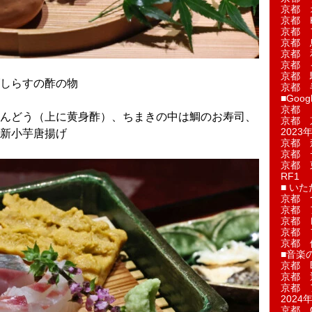
京都 
京都 
京都 
京都 
京都 
京都 
京都 
しらすの酢の物
京都 
■Googl
京都 
んどう（上に黄身酢）、ちまきの中は鯛のお寿司、
京都 
2023年
新小芋唐揚げ
京都 
京都 
京都 
RF1
■ い
京都 
京都 
京都 
京都 
京都 
■音楽
京都 
京都 
京都 
2024年
京都 