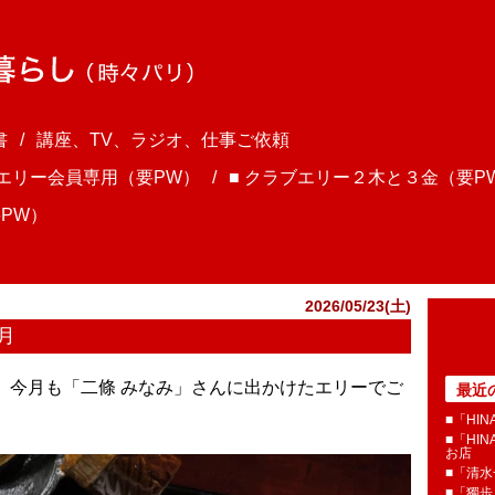
書
講座、TV、ラジオ、仕事ご依頼
ブエリー会員専用（要PW）
■ クラブエリー２木と３金（要P
PW）
2026/05/23(土)
月
ま、今月も「二條 みなみ」さんに出かけたエリーでご
最近
■「HI
■「HI
お店
■「清
■「獨歩