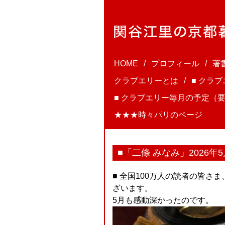
HOME
プロフィール
著
クラブエリーとは
■ クラ
■ クラブエリー毎月の予定（要
★★★時々パリのページ
■「二條 みなみ」2026年5
■ 全国100万人の読者の皆さ
ざいます。
5月も感動深かったのです。