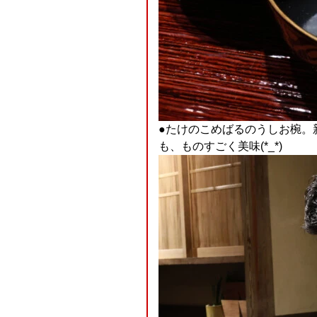
●たけのこめばるのうしお椀。
も、ものすごく美味(*_*)