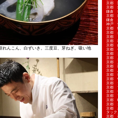
京都 
京都 
鎌倉 
京都 
鎌倉 
神戸 S
京都 M
京都 
京都 
京都 
京都 
新れんこん、白ずいき。三度豆、芽ねぎ。吸い地
京都 
京都 
京都 
京都 
京都 
京都 
京都 
京都 
京都 
京都 
京都 
京都 
京都 H
京都 
京都 
タック
京都 