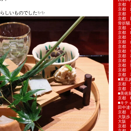
京都 
京都 
しいものでした✨️✨️
京都 
京都 
骨折騒
京都 
京都 L'a
京都 
京都 
京都 
京都 
京都 
京都 
京都 
京都 
京都 
■東京
京都 S
京都 
■美術
京都 
■キテ
田中達
京都 
大阪歩
大阪 
京都 
京都 