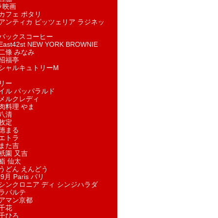
ラ映画
カフェ ポタリ
アンティカ ピッツェリア ラジネッ
バックスコーヒー
st42st NEW YORK BROWNIE
二條 みなみ
招福亭
シャルキュトリーM
リー
イル パッパラルド
メルクレディ
肉料理 やま
八清
牧定
徳まる
エトラ
また吉
祇園 又吉
鮨 仙太
うどん えんどう
9月 Paris パリ
シンクロニア ディ シンジハラダ
ラパルテ
アマン京都
千花
千ひろ