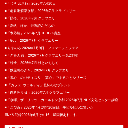
■「じき 宮ざわ」2026年7月20日
■「老香港酒家京都」2026年7月 クラブエリー
■「照今」2026年7月 クラブエリー
■「夏帆」ほか、最近読んだもの
■「木乃婦」2026年7月 JEUGIA講座
■「Guu」2026年7月 クラブエリー
■ りすのろ 2026年7月9日：フロマージュフェア
■「ぎをん 藤」2026年7月クラブエリー第2木曜
■「総造」2026年7月 桃といちじく
■「麩屋町のざき」2026年7月 クラブエリー
■「果心」のパティスリ「 菓​心」でまるごとシリーズ
■ 「カフェ･ヴェルディ」乾杯の歌ブレンド
■「肉料理 やま」2026年7月 クラブエリー
■「水暉」ザ・リッツ・カールトン京都 2026年7月 NHK文化センター講座
■「こぴゑ」2026年7月 訪問26回目、牛ピルピルに驚いた
🟦パリ記録2026年6月その16 帰国後あれこれ