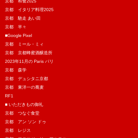
京都 和食2025
京都 イタリア料理2025
京都 馳走 あい田
京都 半々
■Google Pixel
京都 ミール・ミィ
京都 京都蜂蜜酒醸造所
2023年11月の Paris パリ
京都 森学
京都 デュシタニ京都
京都 東洋一の蕎麦
RF1
■ いただきもの御礼
京都 つなぐ食堂
京都 アン ソン ドゥ
京都 レジス