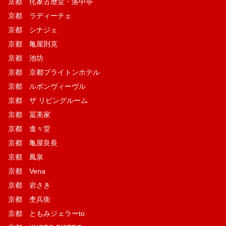
京都 侘家古暦堂・洛中亭
京都 ラディーチェ
京都 シナジェ
京都 亀屋則克
京都 池坊
京都 京都ブライトンホテル
京都 ルボンヴィーヴル
京都 ザ リビングルーム
京都 冨美家
京都 進々堂
京都 亀屋良長
京都 鳳泉
京都 Vena
京都 岩さき
京都 杢兵衛
京都 ともみジェラーto