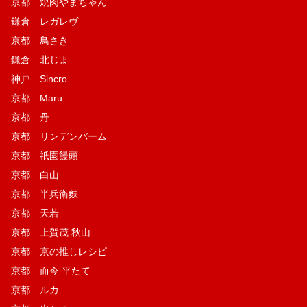
京都 焼肉やまちゃん
鎌倉 レガレヴ
京都 鳥さき
鎌倉 北じま
神戸 Sincro
京都 Maru
京都 丹
京都 リンデンバーム
京都 祇園饅頭
京都 白山
京都 半兵衛麩
京都 天若
京都 上賀茂 秋山
京都 京の推しレシピ
京都 而今 平たて
京都 ルカ