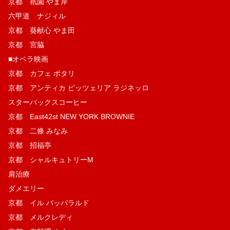
京都 祇園 やま岸
六甲道 ナジィル
京都 葵献心 やま田
京都 宮脇
■オペラ映画
京都 カフェ ポタリ
京都 アンティカ ピッツェリア ラジネッロ
スターバックスコーヒー
京都 East42st NEW YORK BROWNIE
京都 二條 みなみ
京都 招福亭
京都 シャルキュトリーM
肩治療
ダメエリー
京都 イル パッパラルド
京都 メルクレディ