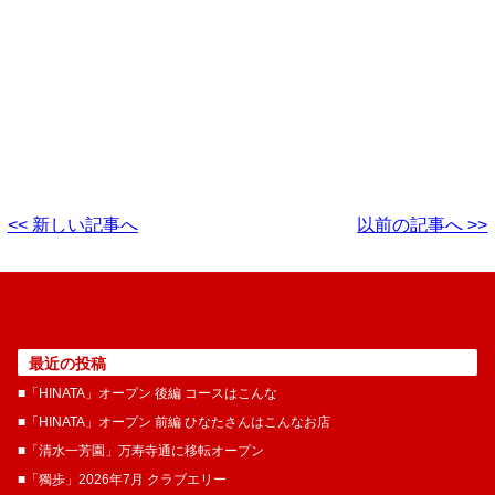
<< 新しい記事へ
以前の記事へ >>
最近の投稿
■「HINATA」オープン 後編 コースはこんな
■「HINATA」オープン 前編 ひなたさんはこんなお店
■「清水一芳園」万寿寺通に移転オープン
■「獨歩」2026年7月 クラブエリー