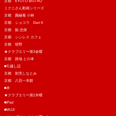
京都 KYOTO BISTRO
ミクニさん動画シリーズ
京都 圓融菴 小林
京都 ショコラ Dari K
京都 鮨 忠保
京都 シンレス カフェ
京都 研野
★クラブエリー第3金曜
京都 路地 との本
■引越し話
京都 割烹しなとみ
京都 八百一本館
■赤
★クラブエリー第2木曜
■iPad
■MUJI