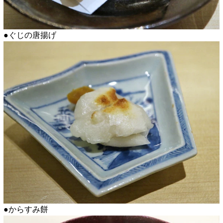
●ぐじの唐揚げ
●からすみ餅