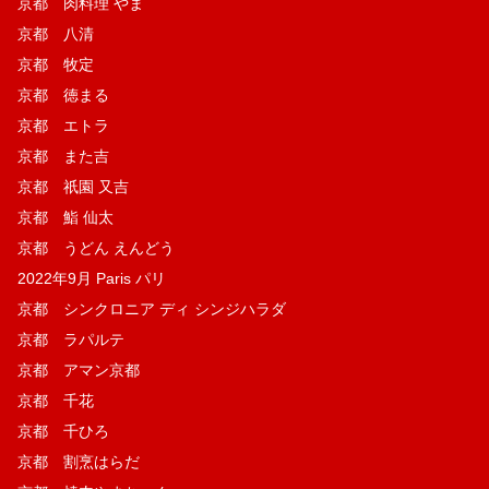
京都 肉料理 やま
京都 八清
京都 牧定
京都 徳まる
京都 エトラ
京都 また吉
京都 祇園 又吉
京都 鮨 仙太
京都 うどん えんどう
2022年9月 Paris パリ
京都 シンクロニア ディ シンジハラダ
京都 ラパルテ
京都 アマン京都
京都 千花
京都 千ひろ
京都 割烹はらだ