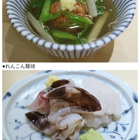
●れんこん饅頭