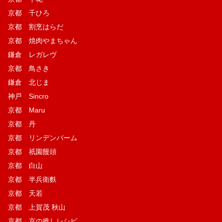
京都 千ひろ
京都 割烹はらだ
京都 焼肉やまちゃん
鎌倉 レガレヴ
京都 鳥さき
鎌倉 北じま
神戸 Sincro
京都 Maru
京都 丹
京都 リンデンバーム
京都 祇園饅頭
京都 白山
京都 半兵衛麩
京都 天若
京都 上賀茂 秋山
京都 京の推しレシピ