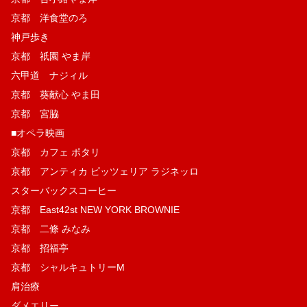
京都 洋食堂のろ
神戸歩き
京都 祇園 やま岸
六甲道 ナジィル
京都 葵献心 やま田
京都 宮脇
■オペラ映画
京都 カフェ ポタリ
京都 アンティカ ピッツェリア ラジネッロ
スターバックスコーヒー
京都 East42st NEW YORK BROWNIE
京都 二條 みなみ
京都 招福亭
京都 シャルキュトリーM
肩治療
ダメエリー