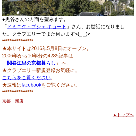
●黒谷さんの方面を望みます。
「
ドミニク・ブシェ キョート
」さん、お世話になりまし
た。クラブエリーでまた伺います<(_ _)>
*****************
★本サイトは2016年5月8日にオープン。
2006年から10年分の4285記事は
「
関谷江里の京都暮らし
」 へ。
★クラブエリー新規登録お気軽に。
こちらをご覧ください
。
★速報は
facebook
をご覧ください。
*****************
京都 新店
▲トップへ