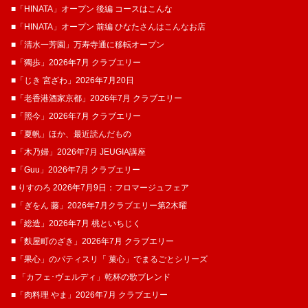
■「HINATA」オープン 後編 コースはこんな
■「HINATA」オープン 前編 ひなたさんはこんなお店
■「清水一芳園」万寿寺通に移転オープン
■「獨歩」2026年7月 クラブエリー
■「じき 宮ざわ」2026年7月20日
■「老香港酒家京都」2026年7月 クラブエリー
■「照今」2026年7月 クラブエリー
■「夏帆」ほか、最近読んだもの
■「木乃婦」2026年7月 JEUGIA講座
■「Guu」2026年7月 クラブエリー
■ りすのろ 2026年7月9日：フロマージュフェア
■「ぎをん 藤」2026年7月クラブエリー第2木曜
■「総造」2026年7月 桃といちじく
■「麩屋町のざき」2026年7月 クラブエリー
■「果心」のパティスリ「 菓​心」でまるごとシリーズ
■ 「カフェ･ヴェルディ」乾杯の歌ブレンド
■「肉料理 やま」2026年7月 クラブエリー