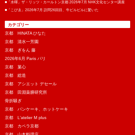
■「水暉」ザ・リッツ・カールトン京都 2026年7月 NHK文化センター講座
■「こぴゑ」2026年7月 訪問26回目、牛ピルピルに驚いた
カテゴリー
京都 HINATA ひなた
京都 清水一芳園
京都 ぎをん 藤
2026年6月 Paris パリ
京都 菓​心
京都 総造
京都 アシエット デセール
京都 田淵薬膳研究所
骨折騒ぎ
京都 パンケーキ、ホットケーキ
京都 L'atelier M plus
京都 カペラ京都
京都 山本料理店