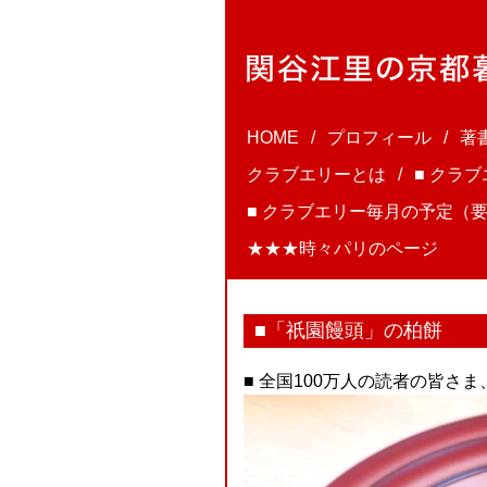
HOME
プロフィール
著
クラブエリーとは
■ クラ
■ クラブエリー毎月の予定（要
★★★時々パリのページ
■「祇園饅頭」の柏餅
■ 全国100万人の読者の皆さ