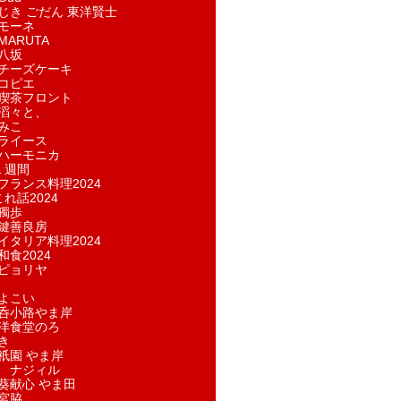
じき ごだん 東洋賢士
モーネ
ARUTA
八坂
チーズケーキ
コピエ
喫茶フロント
滔々と、
みこ
ライース
ハーモニカ
１週間
フランス料理2024
れ話2024
獨歩
鍵善良房
イタリア料理2024
和食2024
ピョリヤ
よこい
呑小路やま岸
洋食堂のろ
き
祇園 やま岸
 ナジィル
葵献心 やま田
宮脇