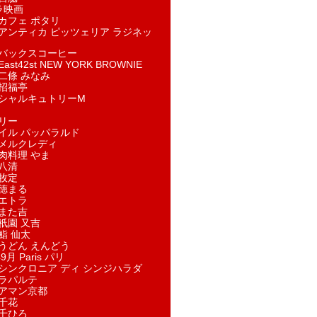
ラ映画
カフェ ポタリ
アンティカ ピッツェリア ラジネッ
バックスコーヒー
st42st NEW YORK BROWNIE
二條 みなみ
招福亭
シャルキュトリーM
リー
イル パッパラルド
メルクレディ
肉料理 やま
八清
牧定
徳まる
エトラ
また吉
祇園 又吉
鮨 仙太
うどん えんどう
9月 Paris パリ
シンクロニア ディ シンジハラダ
ラパルテ
アマン京都
千花
千ひろ