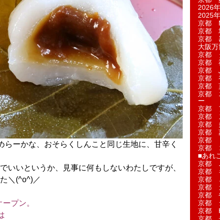
2026年
2025年
京都 M
京都 
京都 
大阪万博
京都 
京都 
京都 
京都 
京都 菓
京都 
ー
京都 
京都 
京都 
京都 
京都 
めらーかな、おそらくしんこと同じ生地に、甘辛く
京都 
■あれこ
京都 
でいいというか、見事に何もしないわたしですが、
京都 
(^o^)／
京都 
京都 
京都 
オープン。
京都 
京都 
は
京都 