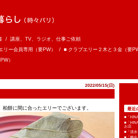
書
講座、TV、ラジオ、仕事ご依頼
ブエリー会員専用（要PW）
■ クラブエリー２木と３金（要P
PW）
2022/05/15(日)
ま、柏餅に間に合ったエリーでございます。
最近
■「HI
■「HI
お店
■「清
■「獨歩