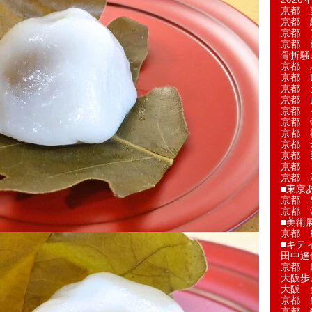
京都 
京都 
京都 
京都 
骨折騒
京都 
京都 L'a
京都 
京都 
京都 
京都 
京都 
京都 
京都 
京都 
京都 
■東京
京都 S
京都 
■美術
京都 
■キテ
田中達
京都 
大阪歩
大阪 
京都 
京都 