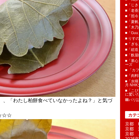
■「じき
■「老香
■「照今
■「夏
■「木乃婦
■「Gu
■ りす
■「ぎを
■「総造
■「麩屋
■「果心
ーズ
■ 「カ
■「肉料
■「水暉
月 NH
■「こぴ
に驚い
）、「わたし柏餅食べていなかったよね？」と気づ
🟦パリ
)☆☆☆
カテ
京都 H
京都 
京都 
2026年