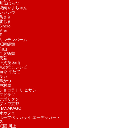
割烹はらだ
焼肉やまちゃん
レガレヴ
鳥さき
北じま
incro
aru
丹
リンデンバーム
祇園饅頭
白山
半兵衛麩
天若
上賀茂 秋山
京の推しレシピ
而今 平たて
ルカ
串かつ
中村屋
ショコラトリ ヒサシ
マドラグ
ナポリタン
ブノワ京都
ANAKAGO
オカフェ
ホーフベッカライ エーデッガー・
ス
祇園 川上