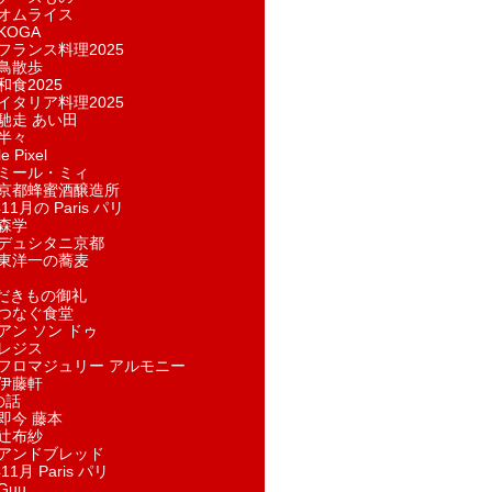
オムライス
KOGA
フランス料理2025
鳥散歩
和食2025
イタリア料理2025
馳走 あい田
半々
e Pixel
ミール・ミィ
京都蜂蜜酒醸造所
11月の Paris パリ
森学
デュシタニ京都
東洋一の蕎麦
ただきもの御礼
つなぐ食堂
アン ソン ドゥ
レジス
フロマジュリー アルモニー
伊藤軒
の話
即今 藤本
辻布紗
アンドブレッド
11月 Paris パリ
Guu