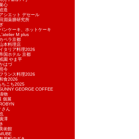
菓​心
総造
アシエット デセール
田淵薬膳研究所
ぎ
パンケーキ、ホットケーキ
telier M plus
カペラ京都
山本料理店
イタリア料理2026
帝国ホテル 京都
祇園 やま平
かはづ
照今
フランス料理2026
和食2026
あちこち2025
UNNY GEORGE COFFEE
漬物
展 個展
ROBYN
ィさん
也
廣澤
き
美術館
MUBE
麩屋町のざき