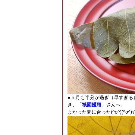
●５月も半分が過ぎ（早すぎる
き、「
祇園饅頭
」さんへ。
よかった間に合った(^o^)(^o^