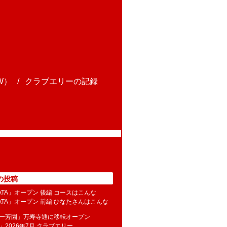
W）
クラブエリーの記録
の投稿
NATA」オープン 後編 コースはこんな
NATA」オープン 前編 ひなたさんはこんな
水一芳園」万寿寺通に移転オープン
」2026年7月 クラブエリー