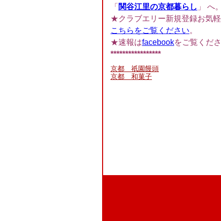
「
関谷江里の京都暮らし
」 へ
★クラブエリー新規登録お気軽
こちらをご覧ください
。
★速報は
facebook
をご覧くだ
*****************
京都 祇園饅頭
京都 和菓子