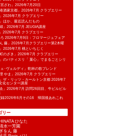
 宮ざわ」2026年7月20日
港酒家京都」2026年7月 クラブエリー
」2026年7月 クラブエリー
帆」ほか、最近読んだもの
」2026年7月 JEUGIA講座
u」2026年7月 クラブエリー
のろ 2026年7月9日：フロマージュフェア
ん 藤」2026年7月クラブエリー第2木曜
」2026年7月 桃といちじく
町のざき」2026年7月 クラブエリー
」のパティスリ「 菓​心」でまるごとシリ
フェ･ヴェルディ」乾杯の歌ブレンド
理 やま」2026年7月 クラブエリー
」ザ・リッツ・カールトン京都 2026年7
K文化センター講座
ゑ」2026年7月 訪問26回目、牛ピルピル
た
記録2026年6月その16 帰国後あれこれ
ゴリー
INATA ひなた
清水一芳園
ぎをん 藤
6月 Paris パリ