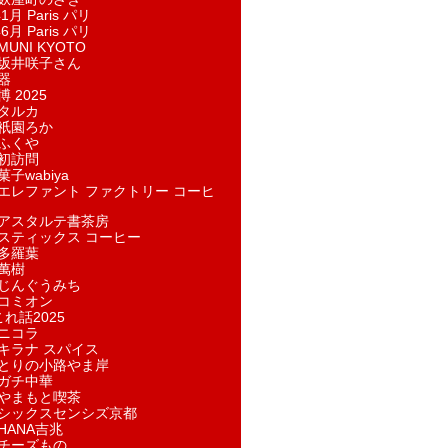
1月 Paris パリ
6月 Paris パリ
UNI KYOTO
坂井咲子さん
器
 2025
タルカ
祇園ろか
ふくや
初訪問
子wabiya
エレファント ファクトリー コーヒ
アスタルテ書茶房
スティックス コーヒー
多羅葉
萬樹
じんぐうみち
コミオン
れ話2025
ニコラ
キラナ スパイス
とりの小路やま岸
ガチ中華
やまもと喫茶
シックスセンシズ京都
HANA吉兆
チーズもの