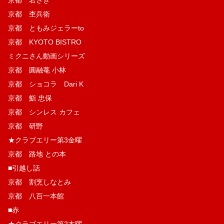
京都 杢兵衛
京都 ともみジェラーto
京都 KYOTO BISTRO
ミクニさん動画シリーズ
京都 圓融菴 小林
京都 ショコラ Dari K
京都 鮨 忠保
京都 シンレス カフェ
京都 研野
★クラブエリー第3金曜
京都 路地 との本
■引越し話
京都 割烹しなとみ
京都 八百一本館
■赤
★クラブエリー第2木曜