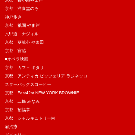
京都 洋食堂のろ
神戸歩き
京都 祇園 やま岸
六甲道 ナジィル
京都 葵献心 やま田
京都 宮脇
■オペラ映画
京都 カフェ ポタリ
京都 アンティカ ピッツェリア ラジネッロ
スターバックスコーヒー
京都 East42st NEW YORK BROWNIE
京都 二條 みなみ
京都 招福亭
京都 シャルキュトリーM
肩治療
ダメエリー