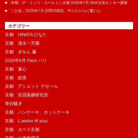
■「水暉」ザ・リッツ・カールトン京都 2026年7月 NHK文化センター講座
■「こぴゑ」2026年7月 訪問26回目、牛ピルピルに驚いた
カテゴリー
京都 HINATA ひなた
京都 清水一芳園
京都 ぎをん 藤
2026年6月 Paris パリ
京都 菓​心
京都 総造
京都 アシエット デセール
京都 田淵薬膳研究所
骨折騒ぎ
京都 パンケーキ、ホットケーキ
京都 L'atelier M plus
京都 カペラ京都
京都 山本料理店