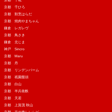
京都 千ひろ
京都 割烹はらだ
京都 焼肉やまちゃん
鎌倉 レガレヴ
京都 鳥さき
鎌倉 北じま
神戸 Sincro
京都 Maru
京都 丹
京都 リンデンバーム
京都 祇園饅頭
京都 白山
京都 半兵衛麩
京都 天若
京都 上賀茂 秋山
京都 京の推しレシピ