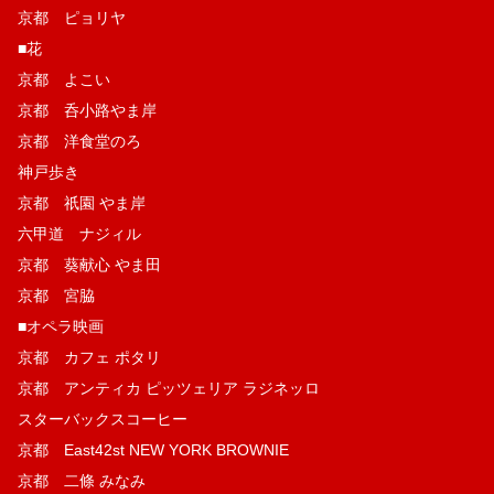
京都 ピョリヤ
■花
京都 よこい
京都 呑小路やま岸
京都 洋食堂のろ
神戸歩き
京都 祇園 やま岸
六甲道 ナジィル
京都 葵献心 やま田
京都 宮脇
■オペラ映画
京都 カフェ ポタリ
京都 アンティカ ピッツェリア ラジネッロ
スターバックスコーヒー
京都 East42st NEW YORK BROWNIE
京都 二條 みなみ