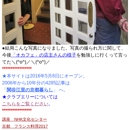
●結局こんな写真になりました。写真の撮られ方に関して、
今後
「オカフェ」の店主さんの様子
を勉強しに行くって言っ
てた＼(^o^)／＼(^o^)／
*****************
★本サイトは2016年5月8日にオープン。
2006年から10年分の4285記事は
「
関谷江里の京都暮らし
」 へ。
★クラブエリーについては
こちらをご覧ください
。
*****************
講座 NHK文化センター
京都 フランス料理2017