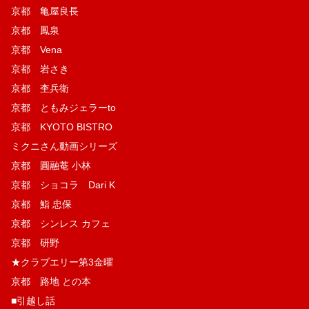
京都 亀屋良長
京都 鳳泉
京都 Vena
京都 岩さき
京都 杢兵衛
京都 ともみジェラーto
京都 KYOTO BISTRO
ミクニさん動画シリーズ
京都 圓融菴 小林
京都 ショコラ Dari K
京都 鮨 忠保
京都 シンレス カフェ
京都 研野
★クラブエリー第3金曜
京都 路地 との本
■引越し話