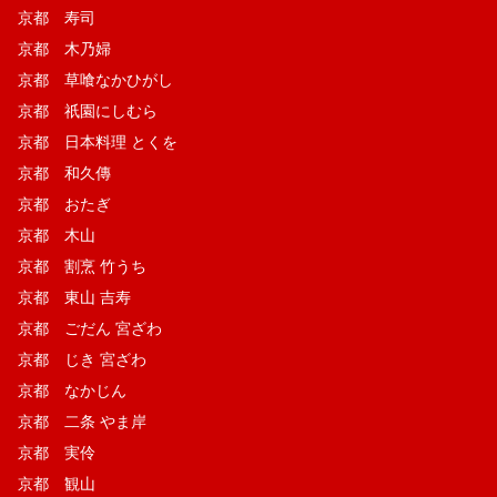
京都 寿司
京都 木乃婦
京都 草喰なかひがし
京都 祇園にしむら
京都 日本料理 とくを
京都 和久傳
京都 おたぎ
京都 木山
京都 割烹 竹うち
京都 東山 吉寿
京都 ごだん 宮ざわ
京都 じき 宮ざわ
京都 なかじん
京都 二条 やま岸
京都 実伶
京都 観山