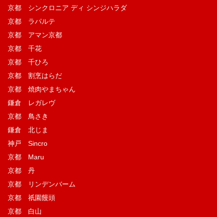
京都 シンクロニア ディ シンジハラダ
京都 ラパルテ
京都 アマン京都
京都 千花
京都 千ひろ
京都 割烹はらだ
京都 焼肉やまちゃん
鎌倉 レガレヴ
京都 鳥さき
鎌倉 北じま
神戸 Sincro
京都 Maru
京都 丹
京都 リンデンバーム
京都 祇園饅頭
京都 白山