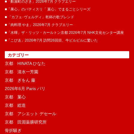
■「麩屋町のざき」2026年7月 クラブエリー
■「果心」のパティスリ「 菓​心」でまるごとシリーズ
■ 「カフェ･ヴェルディ」乾杯の歌ブレンド
■「肉料理 やま」2026年7月 クラブエリー
■「水暉」ザ・リッツ・カールトン京都 2026年7月 NHK文化センター講座
■「こぴゑ」2026年7月 訪問26回目、牛ピルピルに驚いた
カテゴリー
京都 HINATA ひなた
京都 清水一芳園
京都 ぎをん 藤
2026年6月 Paris パリ
京都 菓​心
京都 総造
京都 アシエット デセール
京都 田淵薬膳研究所
骨折騒ぎ