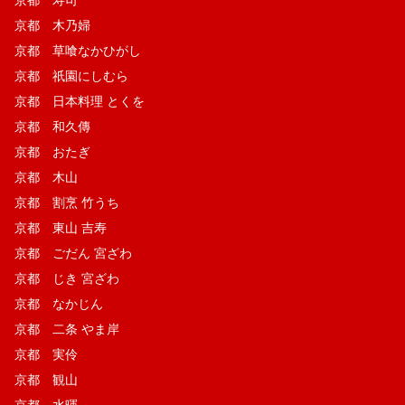
京都 木乃婦
京都 草喰なかひがし
京都 祇園にしむら
京都 日本料理 とくを
京都 和久傳
京都 おたぎ
京都 木山
京都 割烹 竹うち
京都 東山 吉寿
京都 ごだん 宮ざわ
京都 じき 宮ざわ
京都 なかじん
京都 二条 やま岸
京都 実伶
京都 観山
京都 水暉