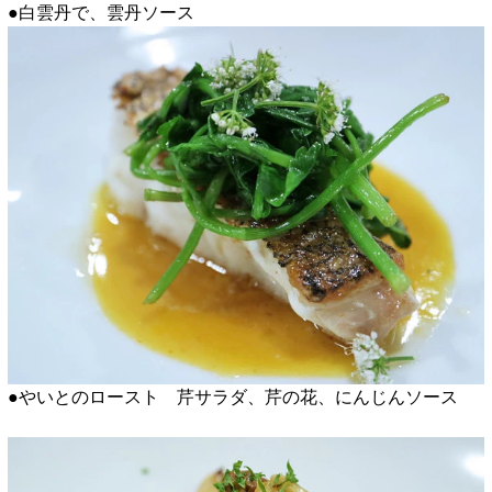
●白雲丹で、雲丹ソース
●やいとのロースト 芹サラダ、芹の花、にんじんソース