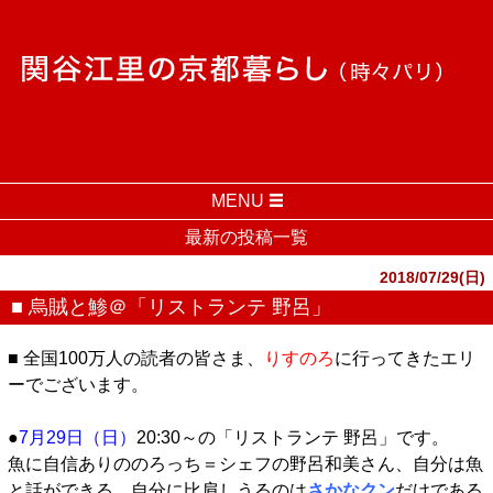
MENU
最新の投稿一覧
2018/07/29(日)
■ 烏賊と鯵＠「リストランテ 野呂」
■ 全国100万人の読者の皆さま、
りすのろ
に行ってきたエリ
ーでございます。
●
7月29日（日）
20:30～の「リストランテ 野呂」です。
魚に自信ありののろっち＝シェフの野呂和美さん、自分は魚
と話ができる、自分に比肩しうるのは
さかなクン
だけである