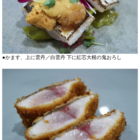
●かます、上に雲丹／白雲丹 下に紅芯大根の鬼おろし