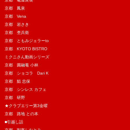
京都 鳳泉
京都 Vena
京都 岩さき
京都 杢兵衛
京都 ともみジェラーto
京都 KYOTO BISTRO
ミクニさん動画シリーズ
京都 圓融菴 小林
京都 ショコラ Dari K
京都 鮨 忠保
京都 シンレス カフェ
京都 研野
★クラブエリー第3金曜
京都 路地 との本
■引越し話
京都 割烹しなとみ