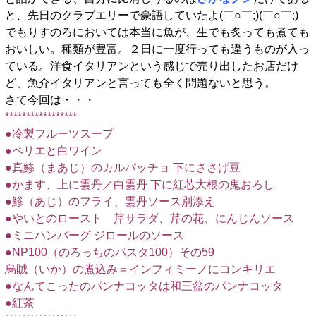
と、先日のクラブエリーで豪語していたよ(￣○￣;)(￣○￣;)
でもりすのろにおいては本当に魚が、生でも炙っても煮ても
おいしい。種類が豊富。２日に一度行っても違うものが入っ
ている。洋食イタリアンという感じで売り出したお店だけ
ど、魚介イタリアンと言っても全く問題ないと思う。
さて今回は・・・
*****************
●冷製フルーツスープ
●ペリエと白ワイン
●真鯵（まあじ）のカルパッチョ 下にささげ豆
●かます、上に雲丹／白雲丹 下に紅芯大根の鬼おろし
●鯵（あじ）のフライ、雲丹ソース別添え
●やいとのロースト 芹サラダ、芹の花、にんじんソース
●ミニハンバーグ ジロールのソース
●NP100（のろっちのパスタ100）その59
烏賊（いか）の煮込み＝インフィミーノにコンキリエ
●なんてこったのパンナコッタは和三盆のパンナコッタ
●紅茶