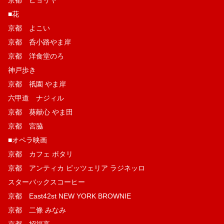
■花
京都 よこい
京都 呑小路やま岸
京都 洋食堂のろ
神戸歩き
京都 祇園 やま岸
六甲道 ナジィル
京都 葵献心 やま田
京都 宮脇
■オペラ映画
京都 カフェ ポタリ
京都 アンティカ ピッツェリア ラジネッロ
スターバックスコーヒー
京都 East42st NEW YORK BROWNIE
京都 二條 みなみ
京都 招福亭