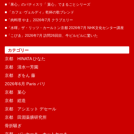
■「果心」のパティスリ「 菓​心」でまるごとシリーズ
■ 「カフェ･ヴェルディ」乾杯の歌ブレンド
■「肉料理 やま」2026年7月 クラブエリー
■「水暉」ザ・リッツ・カールトン京都 2026年7月 NHK文化センター講座
■「こぴゑ」2026年7月 訪問26回目、牛ピルピルに驚いた
カテゴリー
京都 HINATA ひなた
京都 清水一芳園
京都 ぎをん 藤
2026年6月 Paris パリ
京都 菓​心
京都 総造
京都 アシエット デセール
京都 田淵薬膳研究所
骨折騒ぎ
京都 パンケーキ、ホットケーキ