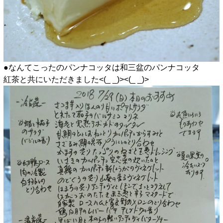
●なんてこったのパンナコッタは和三盆のパンナコッタ
紅茶と共にいただきました<(_ _)><(_ _)>