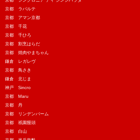
京都 ラパルテ
京都 アマン京都
京都 千花
京都 千ひろ
京都 割烹はらだ
京都 焼肉やまちゃん
鎌倉 レガレヴ
京都 鳥さき
鎌倉 北じま
神戸 Sincro
京都 Maru
京都 丹
京都 リンデンバーム
京都 祇園饅頭
京都 白山
京都 半兵衛麩