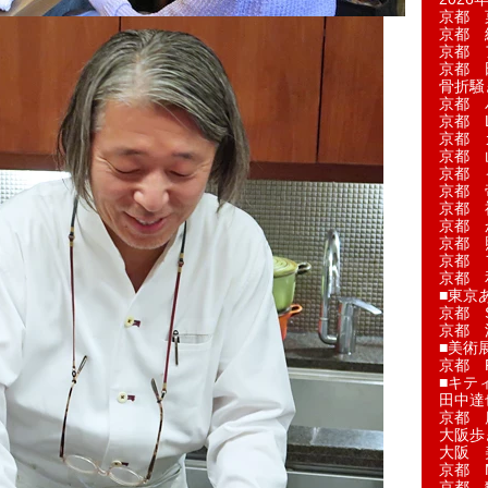
京都 
京都 
京都 
京都 
骨折騒
京都 
京都 L'a
京都 
京都 
京都 
京都 
京都 
京都 
京都 
京都 
京都 
■東京
京都 S
京都 
■美術
京都 
■キテ
田中達
京都 
大阪歩
大阪 
京都 
京都 