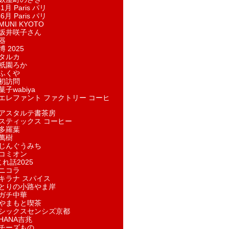
1月 Paris パリ
6月 Paris パリ
UNI KYOTO
坂井咲子さん
器
 2025
タルカ
祇園ろか
ふくや
初訪問
子wabiya
エレファント ファクトリー コーヒ
アスタルテ書茶房
スティックス コーヒー
多羅葉
萬樹
じんぐうみち
コミオン
れ話2025
ニコラ
キラナ スパイス
とりの小路やま岸
ガチ中華
やまもと喫茶
シックスセンシズ京都
HANA吉兆
チーズもの