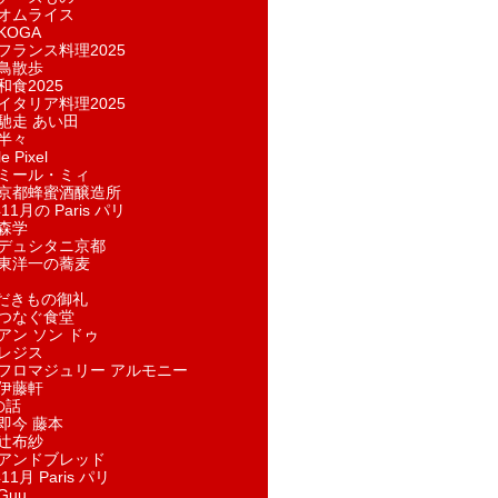
オムライス
KOGA
フランス料理2025
鳥散歩
和食2025
イタリア料理2025
馳走 あい田
半々
e Pixel
ミール・ミィ
京都蜂蜜酒醸造所
11月の Paris パリ
森学
デュシタニ京都
東洋一の蕎麦
ただきもの御礼
つなぐ食堂
アン ソン ドゥ
レジス
フロマジュリー アルモニー
伊藤軒
の話
即今 藤本
辻布紗
アンドブレッド
11月 Paris パリ
Guu