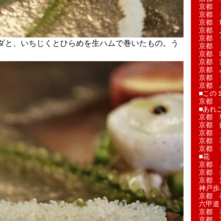
京都 
京都 
京都 M
京都 
京都 
ダと、いちじくとひらめを生ハムで巻いたもの。う
京都 
京都 
京都 
京都 
京都 
京都 
■この
京都 
■あれこ
京都 
京都 
京都 
京都 
京都 
■花
京都 
京都 
京都 
神戸歩
京都 
六甲道
京都 
京都 