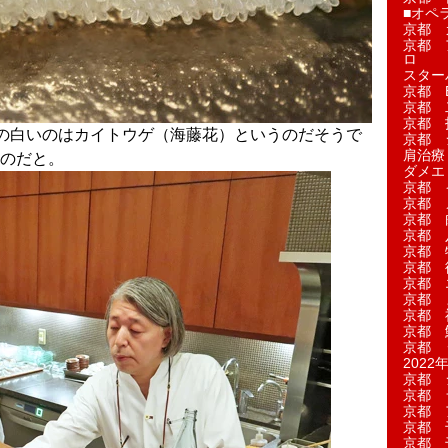
■オペ
京都 
京都 
ロ
スター
京都 Ea
京都 
京都 
の白いのはカイトウゲ（海藤花）というのだそうで
京都 
肩治療
のだと。
ダメエ
京都 
京都 
京都 
京都 
京都 
京都 
京都 
京都 
京都 
京都 
京都 
2022年
京都 
京都 
京都 
京都 
京都 