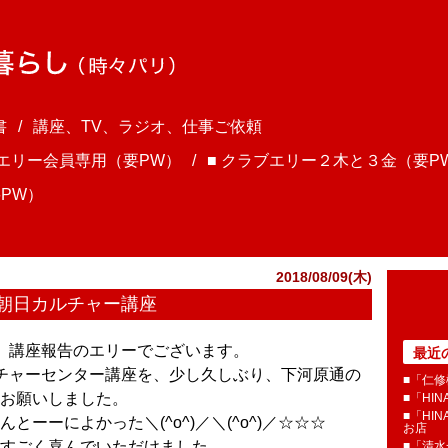
書
講座、TV、ラジオ、仕事ご依頼
ブエリー会員専用（要PW）
■ クラブエリー２木と３金（要P
PW）
2018/08/09(木)
朝日カルチャー講座
ま、講座報告のエリーでございます。
最近
チャーセンター講座を、少し久しぶり、下河原通の
■「仁修
お願いしました。
■「HI
■「HI
とーーによかった＼(^o^)／＼(^o^)／☆☆☆
お店
すごく喜んでいただけました。
■「清