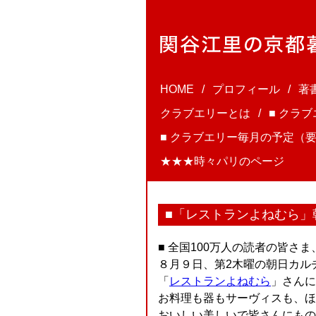
HOME
プロフィール
著
クラブエリーとは
■ クラ
■ クラブエリー毎月の予定（要
★★★時々パリのページ
■「レストランよねむら」
■ 全国100万人の読者の皆さ
８月９日、第2木曜の朝日カル
「
レストランよねむら
」さんに
お料理も器もサーヴィスも、ほん
おいしい美しいで皆さんにもの