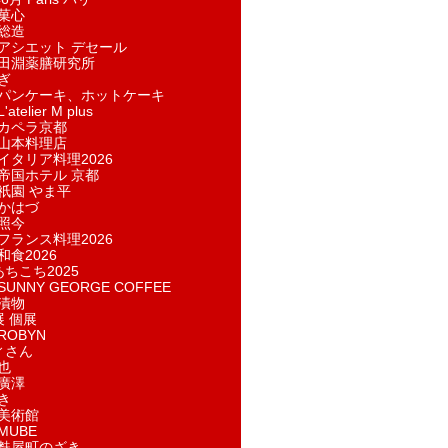
菓​心
総造
アシエット デセール
田淵薬膳研究所
ぎ
パンケーキ、ホットケーキ
telier M plus
カペラ京都
山本料理店
イタリア料理2026
帝国ホテル 京都
祇園 やま平
かはづ
照今
フランス料理2026
和食2026
あちこち2025
UNNY GEORGE COFFEE
漬物
展 個展
ROBYN
ィさん
也
廣澤
き
美術館
MUBE
麩屋町のざき