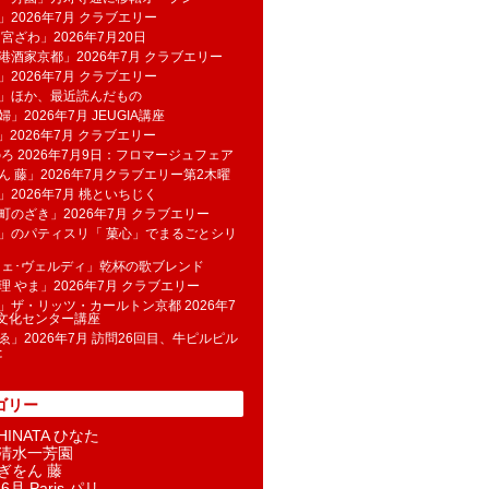
」2026年7月 クラブエリー
 宮ざわ」2026年7月20日
港酒家京都」2026年7月 クラブエリー
」2026年7月 クラブエリー
帆」ほか、最近読んだもの
」2026年7月 JEUGIA講座
u」2026年7月 クラブエリー
のろ 2026年7月9日：フロマージュフェア
ん 藤」2026年7月クラブエリー第2木曜
」2026年7月 桃といちじく
町のざき」2026年7月 クラブエリー
」のパティスリ「 菓​心」でまるごとシリ
フェ･ヴェルディ」乾杯の歌ブレンド
理 やま」2026年7月 クラブエリー
」ザ・リッツ・カールトン京都 2026年7
K文化センター講座
ゑ」2026年7月 訪問26回目、牛ピルピル
た
ゴリー
INATA ひなた
清水一芳園
ぎをん 藤
6月 Paris パリ