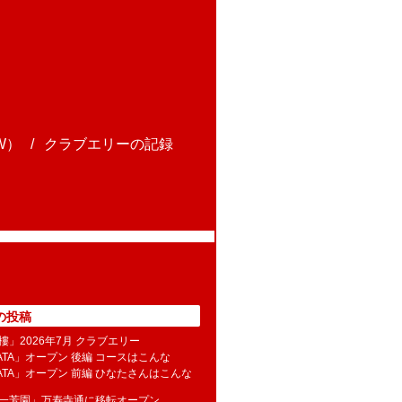
W）
クラブエリーの記録
の投稿
樓」2026年7月 クラブエリー
NATA」オープン 後編 コースはこんな
NATA」オープン 前編 ひなたさんはこんな
水一芳園」万寿寺通に移転オープン