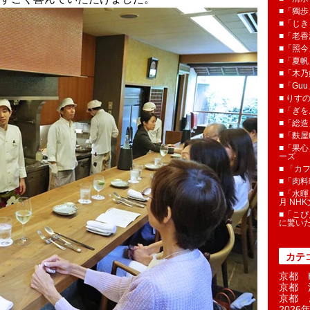
■「獨歩
■「じき
■「老香
■「照今
■「夏
■「木乃婦
■「Gu
■ りす
■「ぎを
■「総造
■「麩屋
■「果心
ーズ
■ 「カ
■「肉料
■「水暉
月 NH
■「こぴ
に驚い
カテ
京都 H
京都 
京都 
2026年