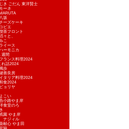
じき ごだん 東洋賢士
モーネ
ARUTA
八坂
チーズケーキ
コピエ
喫茶フロント
滔々と、
みこ
ライース
ハーモニカ
１週間
フランス料理2024
れ話2024
獨歩
鍵善良房
イタリア料理2024
和食2024
ピョリヤ
よこい
呑小路やま岸
洋食堂のろ
き
祇園 やま岸
 ナジィル
葵献心 やま田
宮脇