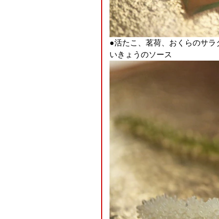
●活たこ、茗荷、おくらのサラ
いきょうのソース