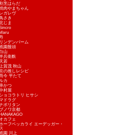
割烹はらだ
焼肉やまちゃん
レガレヴ
鳥さき
北じま
incro
aru
丹
リンデンバーム
祇園饅頭
白山
半兵衛麩
天若
上賀茂 秋山
京の推しレシピ
而今 平たて
ルカ
串かつ
中村屋
ショコラトリ ヒサシ
マドラグ
ナポリタン
ブノワ京都
ANAKAGO
オカフェ
ホーフベッカライ エーデッガー・
ス
祇園 川上