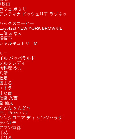
ラ映画
カフェ ポタリ
アンティカ ピッツェリア ラジネッ
バックスコーヒー
st42st NEW YORK BROWNIE
二條 みなみ
招福亭
シャルキュトリーM
リー
イル パッパラルド
メルクレディ
肉料理 やま
八清
牧定
徳まる
エトラ
また吉
祇園 又吉
鮨 仙太
うどん えんどう
9月 Paris パリ
シンクロニア ディ シンジハラダ
ラパルテ
アマン京都
千花
千ひろ