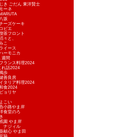
じき ごだん 東洋賢士
モーネ
ARUTA
八坂
チーズケーキ
コピエ
喫茶フロント
滔々と、
みこ
ライース
ハーモニカ
１週間
フランス料理2024
れ話2024
獨歩
鍵善良房
イタリア料理2024
和食2024
ピョリヤ
よこい
呑小路やま岸
洋食堂のろ
き
祇園 やま岸
 ナジィル
葵献心 やま田
宮脇