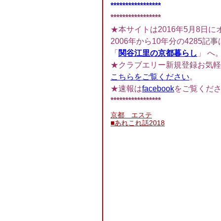
*****************
*****************
★本サイトは2016年5月8日に
2006年から10年分の4285記事
「
関谷江里の京都暮らし
」 へ
★クラブエリー新規登録お気軽
こちらをご覧ください
。
★速報は
facebook
をご覧くだ
*****************
京都 エステ
■あれこれ話2018