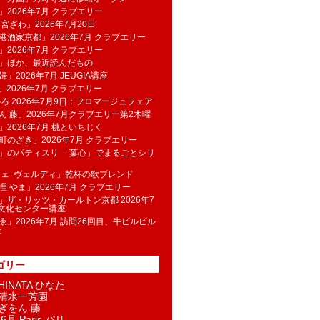
」2026年7月 クラブエリー
 宮ざわ」2026年7月20日
港酒家京都」2026年7月 クラブエリー
」2026年7月 クラブエリー
帆」ほか、最近読んだもの
」2026年7月 JEUGIA講座
u」2026年7月 クラブエリー
のろ 2026年7月9日：フロマージュフェア
ん 藤」2026年7月クラブエリー第2木曜
」2026年7月 桃といちじく
町のざき」2026年7月 クラブエリー
」のパティスリ「 菓​心」でまるごとシリ
フェ･ヴェルディ」乾杯の歌ブレンド
理 やま」2026年7月 クラブエリー
」ザ・リッツ・カールトン京都 2026年7
K文化センター講座
ゑ」2026年7月 訪問26回目、牛ピルピル
た
ゴリー
INATA ひなた
清水一芳園
ぎをん 藤
6月 Paris パリ