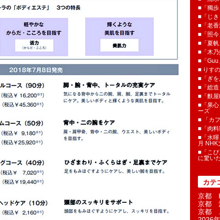
■「獨歩
■「じき
■「老香
■「照今
■「夏
■「木乃婦
■「Gu
■ りす
■「ぎを
■「総造
■「麩屋
■「果心
ーズ
■ 「カ
■「肉料
■「水暉
月 NH
■「こぴ
に驚い
カテ
京都 H
京都 
京都 
2026年