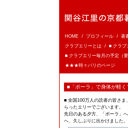
HOME
プロフィール
著
クラブエリーとは
■ クラ
■ クラブエリー毎月の予定（要
★★★時々パリのページ
■「ポーラ」で身体が軽く＼(
■ 全国100万人の読者の皆
らったエリーでございます。
先日のある夕方、「ポーラ」へ、正
へ、久しぶりに出かけました。