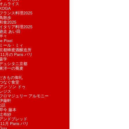
オムライス
KOGA
フランス料理2025
鳥散歩
和食2025
イタリア料理2025
馳走 あい田
半々
e Pixel
ミール・ミィ
京都蜂蜜酒醸造所
11月の Paris パリ
森学
デュシタニ京都
東洋一の蕎麦
ただきもの御礼
つなぐ食堂
アン ソン ドゥ
レジス
フロマジュリー アルモニー
伊藤軒
の話
即今 藤本
辻布紗
アンドブレッド
11月 Paris パリ
Guu