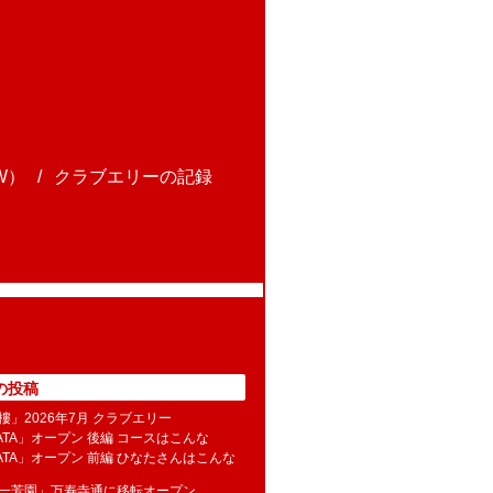
W）
クラブエリーの記録
の投稿
樓」2026年7月 クラブエリー
NATA」オープン 後編 コースはこんな
NATA」オープン 前編 ひなたさんはこんな
水一芳園」万寿寺通に移転オープン