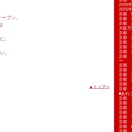
2026年
2025年
京都 M
オープン。
京都 
京都 
は
大阪万博
。
京都 
京都 
に。
京都 
京都 
京都 菓
さい。
京都 
ー
京都 
京都 
京都 
京都 
京都 
▲トップへ
京都 
■あれこ
京都 
京都 
京都 
京都 
京都 
京都 
京都 
京都 