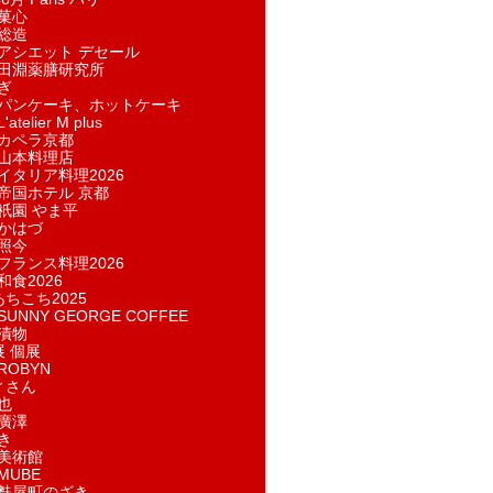
菓​心
総造
アシエット デセール
田淵薬膳研究所
ぎ
パンケーキ、ホットケーキ
telier M plus
カペラ京都
山本料理店
イタリア料理2026
帝国ホテル 京都
祇園 やま平
かはづ
照今
フランス料理2026
和食2026
あちこち2025
UNNY GEORGE COFFEE
漬物
展 個展
ROBYN
ィさん
也
廣澤
き
美術館
MUBE
麩屋町のざき