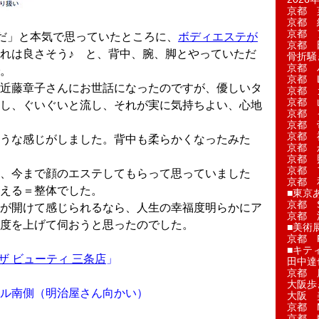
京都 
京都 
京都 
だ」と本気で思っていたところに、
ボディエステが
京都 
れは良さそう♪ と、背中、腕、脚とやっていただ
骨折騒
京都 
。
京都 L'a
近藤章子さんにお世話になったのですが、優しいタ
京都 
京都 
し、ぐいぐいと流し、それが実に気持ちよい、心地
京都 
京都 
京都 
うな感じがしました。背中も柔らかくなったみた
京都 
京都 
京都 
、今まで顔のエステしてもらって思っていました
京都 
える＝整体でした。
■東京
京都 S
が開けて感じられるなら、人生の幸福度明らかにア
京都 
度を上げて伺おうと思ったのでした。
■美術
京都 
■キテ
ザ ビューティ 三条店
」
田中達
京都 
大阪歩
ル南側（明治屋さん向かい）
大阪 
京都 
京都 