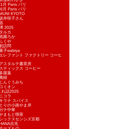
1月 Paris パリ
6月 Paris パリ
UNI KYOTO
坂井咲子さん
器
 2025
タルカ
祇園ろか
ふくや
初訪問
子wabiya
エレファント ファクトリー コーヒ
アスタルテ書茶房
スティックス コーヒー
多羅葉
萬樹
じんぐうみち
コミオン
れ話2025
ニコラ
キラナ スパイス
とりの小路やま岸
ガチ中華
やまもと喫茶
シックスセンシズ京都
HANA吉兆
チーズもの