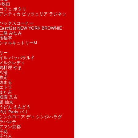
ラ映画
カフェ ポタリ
アンティカ ピッツェリア ラジネッ
バックスコーヒー
st42st NEW YORK BROWNIE
二條 みなみ
招福亭
シャルキュトリーM
リー
イル パッパラルド
メルクレディ
肉料理 やま
八清
牧定
徳まる
エトラ
また吉
祇園 又吉
鮨 仙太
うどん えんどう
9月 Paris パリ
シンクロニア ディ シンジハラダ
ラパルテ
アマン京都
千花
千ひろ