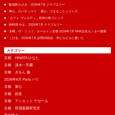
■「麩屋町のざき」2026年7月 クラブエリー
■「果心」のパティスリ「 菓​心」でまるごとシリーズ
■ 「カフェ･ヴェルディ」乾杯の歌ブレンド
■「肉料理 やま」2026年7月 クラブエリー
■「水暉」ザ・リッツ・カールトン京都 2026年7月 NHK文化センター講座
■「こぴゑ」2026年7月 訪問26回目、牛ピルピルに驚いた
カテゴリー
京都 HINATA ひなた
京都 清水一芳園
京都 ぎをん 藤
2026年6月 Paris パリ
京都 菓​心
京都 総造
京都 アシエット デセール
京都 田淵薬膳研究所