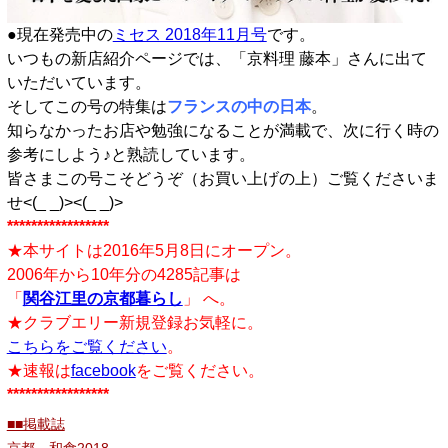
●現在発売中の
ミセス 2018年11月号
です。
いつもの新店紹介ページでは、「京料理 藤本」さんに出て
いただいています。
そしてこの号の特集は
フランスの中の日本
。
知らなかったお店や勉強になることが満載で、次に行く時の
参考にしよう♪と熟読しています。
皆さまこの号こそどうぞ（お買い上げの上）ご覧くださいま
せ<(_ _)><(_ _)>
*****************
★本サイトは2016年5月8日にオープン。
2006年から10年分の4285記事は
「
関谷江里の京都暮らし
」 へ。
★クラブエリー新規登録お気軽に。
こちらをご覧ください
。
★速報は
facebook
をご覧ください。
*****************
■■掲載誌
京都 和食2018