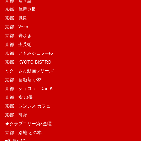
京都 進々堂
京都 亀屋良長
京都 鳳泉
京都 Vena
京都 岩さき
京都 杢兵衛
京都 ともみジェラーto
京都 KYOTO BISTRO
ミクニさん動画シリーズ
京都 圓融菴 小林
京都 ショコラ Dari K
京都 鮨 忠保
京都 シンレス カフェ
京都 研野
★クラブエリー第3金曜
京都 路地 との本