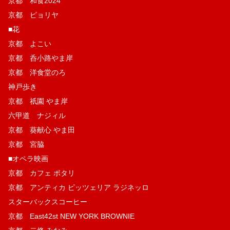
京都 和食2024
京都 ピョリヤ
■花
京都 よこい
京都 呑小路やま岸
京都 洋食堂のろ
神戸歩き
京都 祇園 やま岸
六甲道 ナジィル
京都 葵献心 やま田
京都 宮脇
■オペラ映画
京都 カフェ ポタリ
京都 アンティカ ピッツェリア ラジネッロ
スターバックスコーヒー
京都 East42st NEW YORK BROWNIE