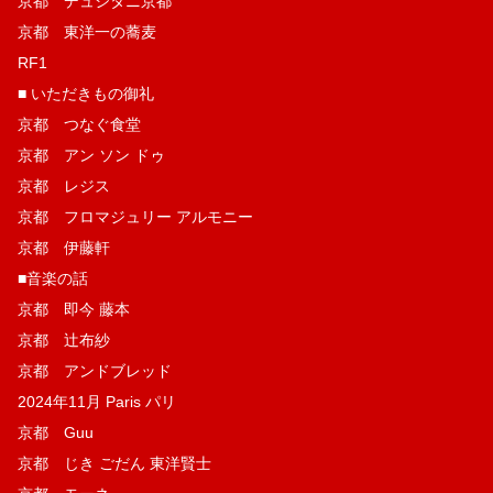
京都 デュシタニ京都
京都 東洋一の蕎麦
RF1
■ いただきもの御礼
京都 つなぐ食堂
京都 アン ソン ドゥ
京都 レジス
京都 フロマジュリー アルモニー
京都 伊藤軒
■音楽の話
京都 即今 藤本
京都 辻布紗
京都 アンドブレッド
2024年11月 Paris パリ
京都 Guu
京都 じき ごだん 東洋賢士