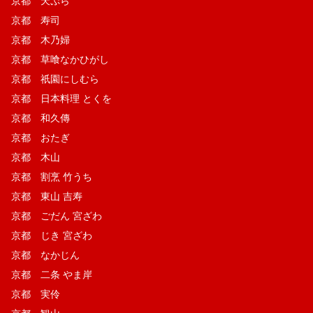
京都 天ぷら
京都 寿司
京都 木乃婦
京都 草喰なかひがし
京都 祇園にしむら
京都 日本料理 とくを
京都 和久傳
京都 おたぎ
京都 木山
京都 割烹 竹うち
京都 東山 吉寿
京都 ごだん 宮ざわ
京都 じき 宮ざわ
京都 なかじん
京都 二条 やま岸
京都 実伶