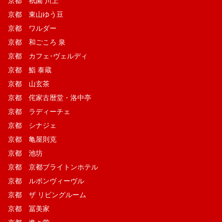
京都 祇園 川上
京都 東山ゆう豆
京都 ワルダー
京都 和ごころ 泉
京都 カフェ･ヴェルディ
京都 鮨 泰蔵
京都 山玄茶
京都 侘家古暦堂・洛中亭
京都 ラディーチェ
京都 シナジェ
京都 亀屋則克
京都 池坊
京都 京都ブライトンホテル
京都 ルボンヴィーヴル
京都 ザ リビングルーム
京都 冨美家