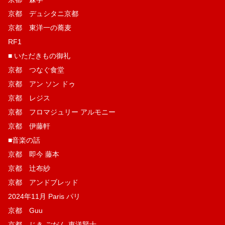
京都 デュシタニ京都
京都 東洋一の蕎麦
RF1
■ いただきもの御礼
京都 つなぐ食堂
京都 アン ソン ドゥ
京都 レジス
京都 フロマジュリー アルモニー
京都 伊藤軒
■音楽の話
京都 即今 藤本
京都 辻布紗
京都 アンドブレッド
2024年11月 Paris パリ
京都 Guu
京都 じき ごだん 東洋賢士