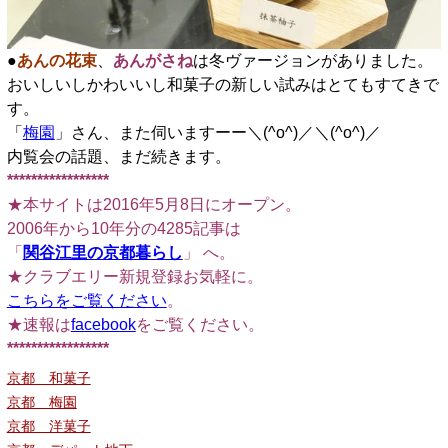
●
あんの花束
、
あんがさね
は冬ヴァージョンがありました。
おいしいしかわいいし和菓子の新しい試みはとてもすてきで
す。
「
梅園
」さん、また伺いますーー＼(^o^)／＼(^o^)／
内覧会の話題、まだ続きます。
*****************
★本サイトは2016年5月8日にオープン。
2006年から10年分の4285記事は
「
関谷江里の京都暮らし
」 へ。
★クラブエリー新規登録お気軽に。
こちらをご覧ください
。
★速報は
facebook
をご覧ください。
*****************
京都 和菓子
京都 梅園
京都 洋菓子