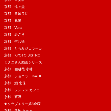
京都 進々堂
京都 亀屋良長
京都 鳳泉
京都 Vena
京都 岩さき
京都 杢兵衛
京都 ともみジェラーto
京都 KYOTO BISTRO
ミクニさん動画シリーズ
京都 圓融菴 小林
京都 ショコラ Dari K
京都 鮨 忠保
京都 シンレス カフェ
京都 研野
★クラブエリー第3金曜
京都 路地 との本