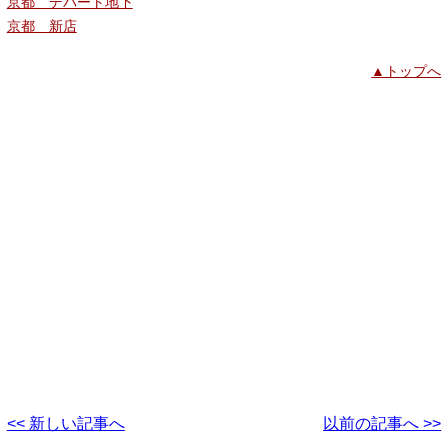
京都 デパート地下
京都 新店
▲トップへ
<< 新しい記事へ
以前の記事へ >>