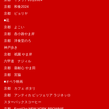
京都 和食2024
京都 ピョリヤ
■花
京都 よこい
京都 呑小路やま岸
京都 洋食堂のろ
神戸歩き
京都 祇園 やま岸
六甲道 ナジィル
京都 葵献心 やま田
京都 宮脇
■オペラ映画
京都 カフェ ポタリ
京都 アンティカ ピッツェリア ラジネッロ
スターバックスコーヒー
京都 East42st NEW YORK BROWNIE