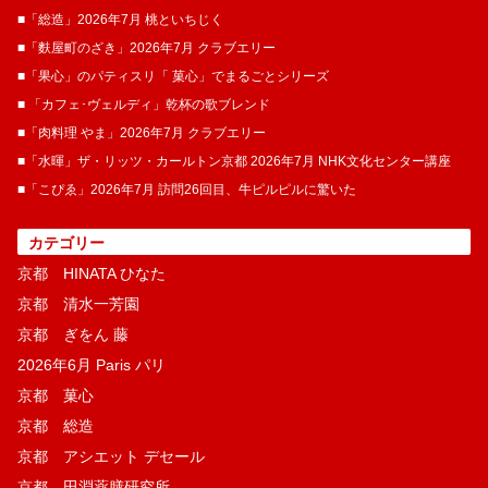
■「総造」2026年7月 桃といちじく
■「麩屋町のざき」2026年7月 クラブエリー
■「果心」のパティスリ「 菓​心」でまるごとシリーズ
■ 「カフェ･ヴェルディ」乾杯の歌ブレンド
■「肉料理 やま」2026年7月 クラブエリー
■「水暉」ザ・リッツ・カールトン京都 2026年7月 NHK文化センター講座
■「こぴゑ」2026年7月 訪問26回目、牛ピルピルに驚いた
カテゴリー
京都 HINATA ひなた
京都 清水一芳園
京都 ぎをん 藤
2026年6月 Paris パリ
京都 菓​心
京都 総造
京都 アシエット デセール
京都 田淵薬膳研究所