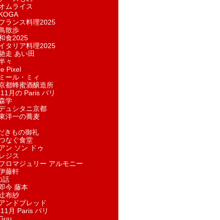
オムライス
KOGA
フランス料理2025
鳥散歩
和食2025
イタリア料理2025
馳走 あい田
半々
e Pixel
ミール・ミィ
京都蜂蜜酒醸造所
11月の Paris パリ
森学
デュシタニ京都
東洋一の蕎麦
ただきもの御礼
つなぐ食堂
アン ソン ドゥ
レジス
フロマジュリー アルモニー
伊藤軒
の話
即今 藤本
辻布紗
アンドブレッド
11月 Paris パリ
Guu