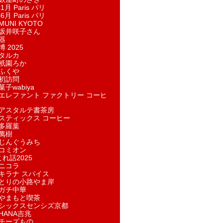
1月 Paris パリ
6月 Paris パリ
UNI KYOTO
坂井咲子さん
器
 2025
タルカ
祇園ろか
ふくや
初訪問
子wabiya
エレファント ファクトリー コーヒ
アスタルテ書茶房
スティックス コーヒー
多羅葉
萬樹
じんぐうみち
コミオン
れ話2025
ニコラ
キラナ スパイス
とりの小路やま岸
ガチ中華
やまもと喫茶
シックスセンシズ京都
HANA吉兆
チーズもの