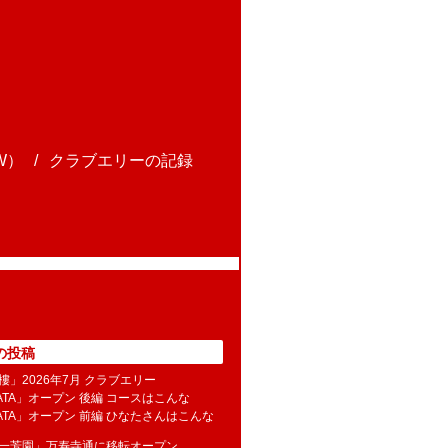
W）
クラブエリーの記録
の投稿
樓」2026年7月 クラブエリー
NATA」オープン 後編 コースはこんな
NATA」オープン 前編 ひなたさんはこんな
水一芳園」万寿寺通に移転オープン