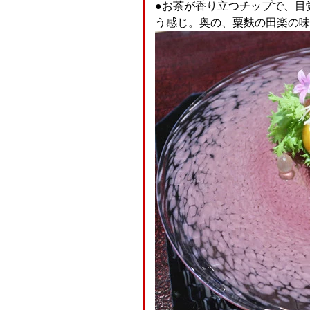
●お茶が香り立つチップで、目
う感じ。奥の、粟麩の田楽の味