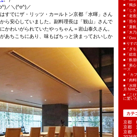
■「獨歩
)／＼(^o^)／
■「じき
はすでにザ・リッツ・カールトン京都「水暉」さん
■「老香
から安心していました。副料理長は「観山」さんで
■「照今
■「夏
にかわいがられていたやっちゃん＝岩山泰久さん。
■「木乃婦
があちこちにあり、味もばちっと決まっておいしか
■「Gu
■ りす
■「ぎを
■「総造
■「麩屋
■「果心
ーズ
■ 「カ
■「肉料
■「水暉
月 NH
■「こぴ
に驚い
カテ
京都 H
京都 
京都 
2026年