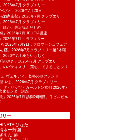
」2026年7月 クラブエリー
 宮ざわ」2026年7月20日
港酒家京都」2026年7月 クラブエリー
」2026年7月 クラブエリー
帆」ほか、最近読んだもの
」2026年7月 JEUGIA講座
u」2026年7月 クラブエリー
のろ 2026年7月9日：フロマージュフェア
ん 藤」2026年7月クラブエリー第2木曜
」2026年7月 桃といちじく
町のざき」2026年7月 クラブエリー
」のパティスリ「 菓​心」でまるごとシリ
フェ･ヴェルディ」乾杯の歌ブレンド
理 やま」2026年7月 クラブエリー
」ザ・リッツ・カールトン京都 2026年7
K文化センター講座
ゑ」2026年7月 訪問26回目、牛ピルピル
た
ゴリー
INATA ひなた
清水一芳園
ぎをん 藤
6月 Paris パリ