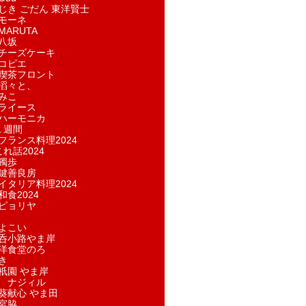
じき ごだん 東洋賢士
モーネ
ARUTA
八坂
チーズケーキ
コピエ
喫茶フロント
滔々と、
みこ
ライース
ハーモニカ
１週間
フランス料理2024
れ話2024
獨歩
鍵善良房
イタリア料理2024
和食2024
ピョリヤ
よこい
呑小路やま岸
洋食堂のろ
き
祇園 やま岸
 ナジィル
葵献心 やま田
宮脇