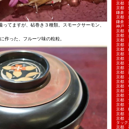
京都 
京都 
鎌倉 
京都 
鎌倉 
撮ってますが、砧巻き３種類。スモークサーモン、
神戸 S
京都 M
京都 
に作った、フルーツ味の粒粒。
京都 
京都 
京都 
京都 
京都 
京都 
京都 
京都 
京都 
京都 
京都 
京都 
京都 
京都 
京都 
京都 H
京都 
京都 
タック
京都 