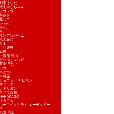
割烹はらだ
焼肉やまちゃん
レガレヴ
鳥さき
北じま
incro
aru
丹
リンデンバーム
祇園饅頭
白山
半兵衛麩
天若
上賀茂 秋山
京の推しレシピ
而今 平たて
ルカ
串かつ
中村屋
ショコラトリ ヒサシ
マドラグ
ナポリタン
ブノワ京都
ANAKAGO
オカフェ
ホーフベッカライ エーデッガー・
ス
祇園 川上