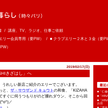
書
講座、TV、ラジオ、仕事ご依頼
ブエリー会員専用（要PW）
■ クラブエリー２木と３金（要P
PW）
2019/02/17(日)
ASHIきざはし」へ
さま、うれしい新店ご紹介のエリーでございます。
最近
っと、
ザ・サウザンド キョウト
の和食、「KIZAHA
■「仁修
してすぐに伺うつもりがのど腫れダウン、そこから回
■「HI
■「HI
o^)／
お店
れ
。）
■「清