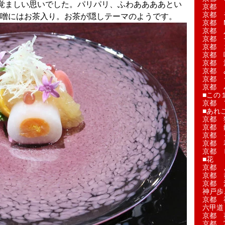
覚ましい思いでした。パリパリ、ふわああああとい
京都 
京都 
噌にはお茶入り。お茶が隠しテーマのようです。
京都 M
京都 
京都 
京都 
京都 
京都 
京都 
京都 
京都 
■この
京都 
■あれこ
京都 
京都 
京都 
京都 
京都 
■花
京都 
京都 
京都 
神戸歩
京都 
六甲道
京都 
京都 