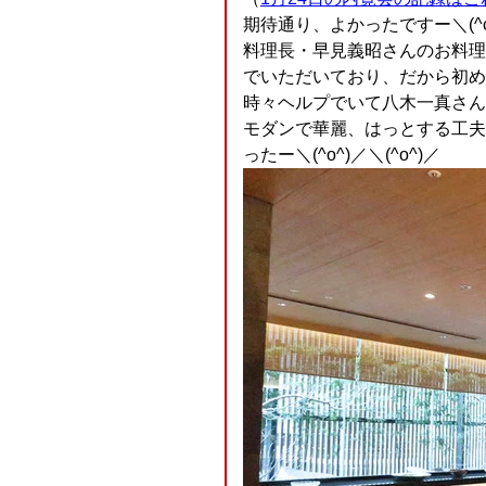
期待通り、よかったですー＼(^o^
料理長・早見義昭さんのお料理
でいただいており、だから初め
時々ヘルプでいて八木一真さん
モダンで華麗、はっとする工夫
ったー＼(^o^)／＼(^o^)／