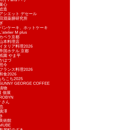
菓​心
総造
アシエット デセール
田淵薬膳研究所
ぎ
パンケーキ、ホットケーキ
telier M plus
カペラ京都
山本料理店
イタリア料理2026
帝国ホテル 京都
祇園 やま平
かはづ
照今
フランス料理2026
和食2026
あちこち2025
UNNY GEORGE COFFEE
漬物
展 個展
ROBYN
ィさん
也
廣澤
き
美術館
MUBE
麩屋町のざき