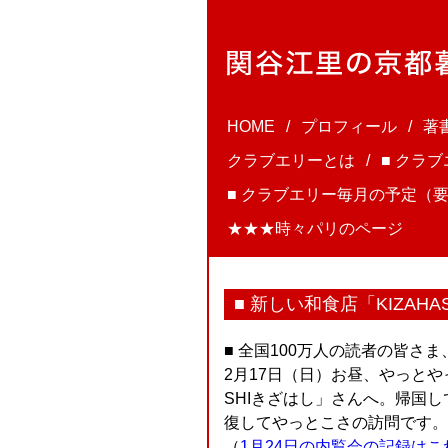
HOME
プロフィール
著
クラブエリーとは
■ クラ
■ クラブエリー毎月の予定（要
★★★時々パリのページ
■ 新しい和食店「KIZAH
■ 全国100万人の読者の皆
2月17日（日）お昼、やっとや
SHIきざはし」さんへ。帰国
復してやっとこさの訪問です。(^
（
1月24日の内覧会の記録はこ