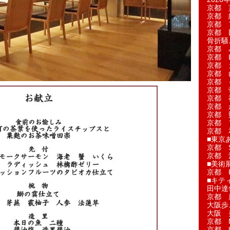
京都 
京都 
京都 
京都 
骨折騒
京都 
京都 L'a
京都 
京都 
京都 
京都 
京都 
京都 
京都 
京都 
京都 
■東京
京都 S
京都 
■美術
京都 
■キテ
田中達
京都 
大阪歩
大阪 
京都 
京都 