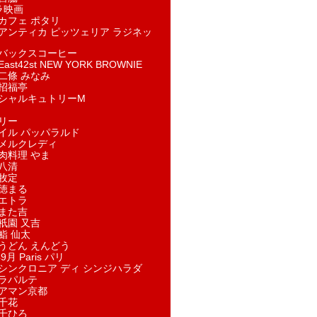
ラ映画
カフェ ポタリ
アンティカ ピッツェリア ラジネッ
バックスコーヒー
st42st NEW YORK BROWNIE
二條 みなみ
招福亭
シャルキュトリーM
リー
イル パッパラルド
メルクレディ
肉料理 やま
八清
牧定
徳まる
エトラ
また吉
祇園 又吉
鮨 仙太
うどん えんどう
9月 Paris パリ
シンクロニア ディ シンジハラダ
ラパルテ
アマン京都
千花
千ひろ