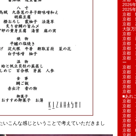
2026年
2025年
京都 M
京都 
京都 
大阪万博
京都 
京都 
京都 
京都 
京都 菓
京都 
ー
京都 
京都 
京都 
京都 
京都 
京都 
■あれこ
京都 
京都 
京都 
京都 
京都 
たいこんな感じということで考えていただきまし
京都 
京都 
京都 