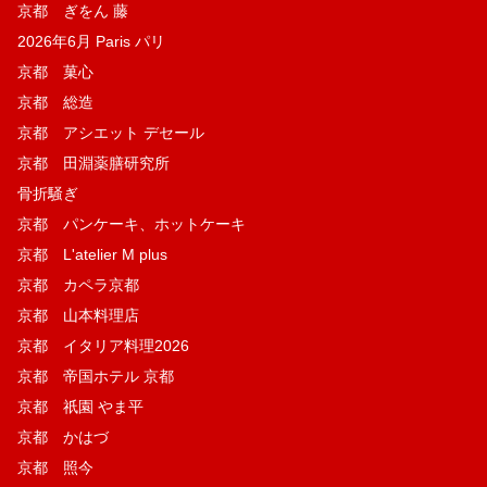
京都 ぎをん 藤
2026年6月 Paris パリ
京都 菓​心
京都 総造
京都 アシエット デセール
京都 田淵薬膳研究所
骨折騒ぎ
京都 パンケーキ、ホットケーキ
京都 L'atelier M plus
京都 カペラ京都
京都 山本料理店
京都 イタリア料理2026
京都 帝国ホテル 京都
京都 祇園 やま平
京都 かはづ
京都 照今