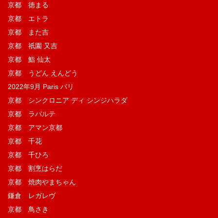
京都 徳まる
京都 エトラ
京都 また吉
京都 祇園 又吉
京都 鮨 仙太
京都 うどん えんどう
2022年9月 Paris パリ
京都 シンクロニア ディ シンジハラダ
京都 ラパルテ
京都 アマン京都
京都 千花
京都 千ひろ
京都 割烹はらだ
京都 焼肉やまちゃん
鎌倉 レガレヴ
京都 鳥さき