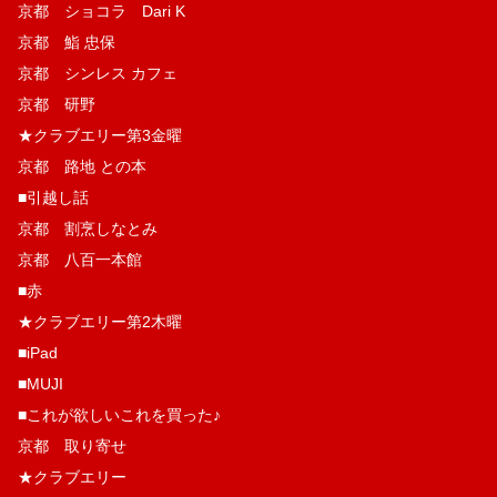
京都 ショコラ Dari K
京都 鮨 忠保
京都 シンレス カフェ
京都 研野
★クラブエリー第3金曜
京都 路地 との本
■引越し話
京都 割烹しなとみ
京都 八百一本館
■赤
★クラブエリー第2木曜
■iPad
■MUJI
■これが欲しいこれを買った♪
京都 取り寄せ
★クラブエリー