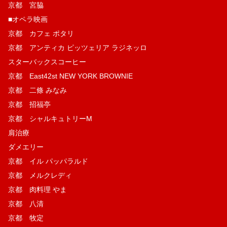
京都 宮脇
■オペラ映画
京都 カフェ ポタリ
京都 アンティカ ピッツェリア ラジネッロ
スターバックスコーヒー
京都 East42st NEW YORK BROWNIE
京都 二條 みなみ
京都 招福亭
京都 シャルキュトリーM
肩治療
ダメエリー
京都 イル パッパラルド
京都 メルクレディ
京都 肉料理 やま
京都 八清
京都 牧定