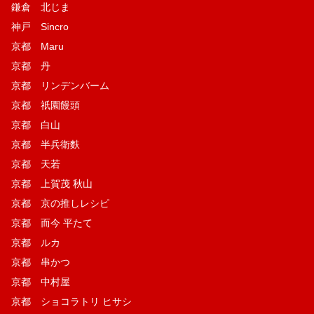
鎌倉 北じま
神戸 Sincro
京都 Maru
京都 丹
京都 リンデンバーム
京都 祇園饅頭
京都 白山
京都 半兵衛麩
京都 天若
京都 上賀茂 秋山
京都 京の推しレシピ
京都 而今 平たて
京都 ルカ
京都 串かつ
京都 中村屋
京都 ショコラトリ ヒサシ