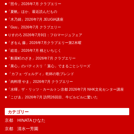
■「照今」2026年7月 クラブエリー
■「夏帆」ほか、最近読んだもの
■「木乃婦」2026年7月 JEUGIA講座
■「Guu」2026年7月 クラブエリー
■ りすのろ 2026年7月9日：フロマージュフェア
■「ぎをん 藤」2026年7月クラブエリー第2木曜
■「総造」2026年7月 桃といちじく
■「麩屋町のざき」2026年7月 クラブエリー
■「果心」のパティスリ「 菓​心」でまるごとシリーズ
■ 「カフェ･ヴェルディ」乾杯の歌ブレンド
■「肉料理 やま」2026年7月 クラブエリー
■「水暉」ザ・リッツ・カールトン京都 2026年7月 NHK文化センター講座
■「こぴゑ」2026年7月 訪問26回目、牛ピルピルに驚いた
カテゴリー
京都 HINATA ひなた
京都 清水一芳園