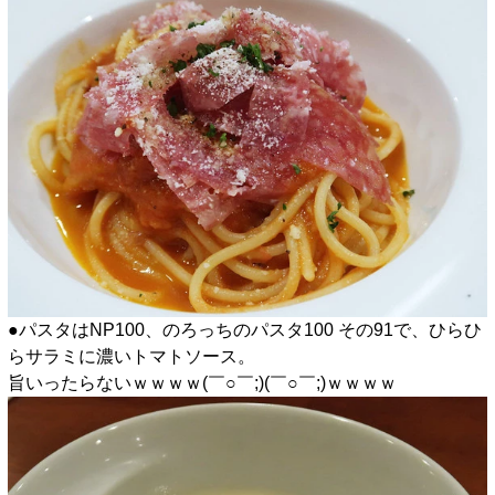
●パスタはNP100、のろっちのパスタ100 その91で、ひらひ
らサラミに濃いトマトソース。
旨いったらないｗｗｗｗ(￣○￣;)(￣○￣;)ｗｗｗｗ