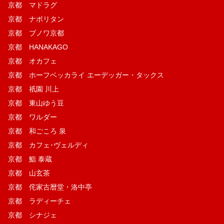
京都 マドラグ
京都 ナポリタン
京都 ブノワ京都
京都 HANAKAGO
京都 オカフェ
京都 ホーフベッカライ エーデッガー・タックス
京都 祇園 川上
京都 東山ゆう豆
京都 ワルダー
京都 和ごころ 泉
京都 カフェ･ヴェルディ
京都 鮨 泰蔵
京都 山玄茶
京都 侘家古暦堂・洛中亭
京都 ラディーチェ
京都 シナジェ