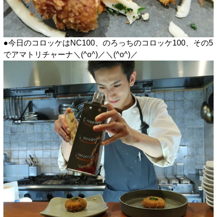
●今日のコロッケはNC100、のろっちのコロッケ100、その5
でアマトリチャーナ＼(^o^)／＼(^o^)／