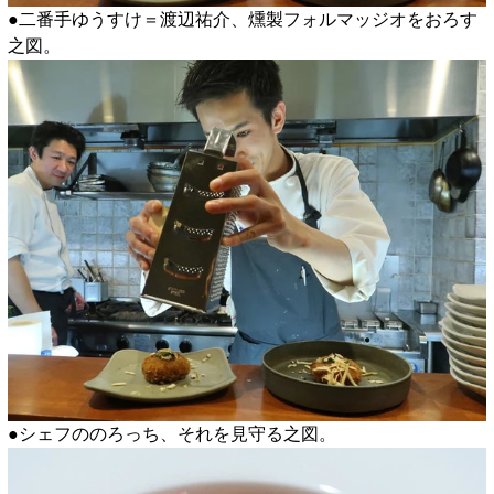
●二番手ゆうすけ＝渡辺祐介、燻製フォルマッジオをおろす
之図。
●シェフののろっち、それを見守る之図。