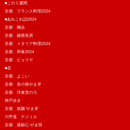
■この１週間
京都 フランス料理2024
■あれこれ話2024
京都 獨歩
京都 鍵善良房
京都 イタリア料理2024
京都 和食2024
京都 ピョリヤ
■花
京都 よこい
京都 呑小路やま岸
京都 洋食堂のろ
神戸歩き
京都 祇園 やま岸
六甲道 ナジィル
京都 葵献心 やま田