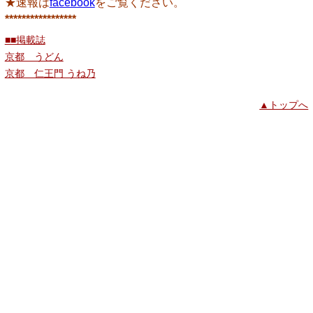
★速報は
facebook
をご覧ください。
*****************
■■掲載誌
京都 うどん
京都 仁王門 うね乃
▲トップへ