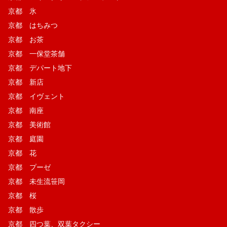
京都 氷
京都 はちみつ
京都 お茶
京都 一保堂茶舗
京都 デパート地下
京都 新店
京都 イヴェント
京都 南座
京都 美術館
京都 庭園
京都 花
京都 プーゼ
京都 未生流笹岡
京都 桜
京都 散歩
京都 四つ葉、双葉タクシー