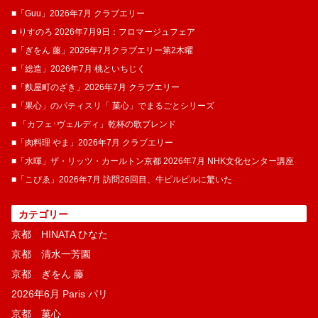
■「Guu」2026年7月 クラブエリー
■ りすのろ 2026年7月9日：フロマージュフェア
■「ぎをん 藤」2026年7月クラブエリー第2木曜
■「総造」2026年7月 桃といちじく
■「麩屋町のざき」2026年7月 クラブエリー
■「果心」のパティスリ「 菓​心」でまるごとシリーズ
■ 「カフェ･ヴェルディ」乾杯の歌ブレンド
■「肉料理 やま」2026年7月 クラブエリー
■「水暉」ザ・リッツ・カールトン京都 2026年7月 NHK文化センター講座
■「こぴゑ」2026年7月 訪問26回目、牛ピルピルに驚いた
カテゴリー
京都 HINATA ひなた
京都 清水一芳園
京都 ぎをん 藤
2026年6月 Paris パリ
京都 菓​心