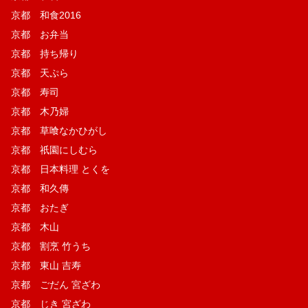
京都 和食2016
京都 お弁当
京都 持ち帰り
京都 天ぷら
京都 寿司
京都 木乃婦
京都 草喰なかひがし
京都 祇園にしむら
京都 日本料理 とくを
京都 和久傳
京都 おたぎ
京都 木山
京都 割烹 竹うち
京都 東山 吉寿
京都 ごだん 宮ざわ
京都 じき 宮ざわ