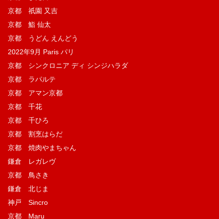
京都 祇園 又吉
京都 鮨 仙太
京都 うどん えんどう
2022年9月 Paris パリ
京都 シンクロニア ディ シンジハラダ
京都 ラパルテ
京都 アマン京都
京都 千花
京都 千ひろ
京都 割烹はらだ
京都 焼肉やまちゃん
鎌倉 レガレヴ
京都 鳥さき
鎌倉 北じま
神戸 Sincro
京都 Maru