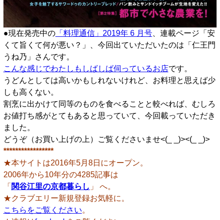
●現在発売中の
「料理通信」2019年 6 月号
、連載ページ「安
くて旨くて何が悪い？」、今回出ていただいたのは「仁王門
うね乃」さんです。
こんな感じでわたしもしばしば伺っているお店
です。
うどんとしては高いかもしれないけれど、お料理と思えば少
しも高くない。
割烹に出かけて同等のものを食べることと較べれば、むしろ
お値打ち感がとてもあると思っていて、今回載っていただき
ました。
どうぞ（お買い上げの上）ご覧くださいませ<(_ _)><(_ _)>
*****************
★本サイトは2016年5月8日にオープン。
2006年から10年分の4285記事は
「
関谷江里の京都暮らし
」 へ。
★クラブエリー新規登録お気軽に。
こちらをご覧ください
。