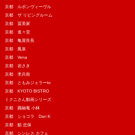
京都 ルボンヴィーヴル
京都 ザ リビングルーム
京都 冨美家
京都 進々堂
京都 亀屋良長
京都 鳳泉
京都 Vena
京都 岩さき
京都 杢兵衛
京都 ともみジェラーto
京都 KYOTO BISTRO
ミクニさん動画シリーズ
京都 圓融菴 小林
京都 ショコラ Dari K
京都 鮨 忠保
京都 シンレス カフェ