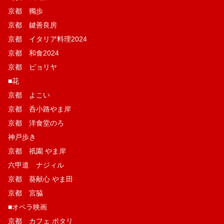
京都 獨歩
京都 鍵善良房
京都 イタリア料理2024
京都 和食2024
京都 ピョリヤ
■花
京都 よこい
京都 呑小路やま岸
京都 洋食堂のろ
神戸歩き
京都 祇園 やま岸
六甲道 ナジィル
京都 葵献心 やま田
京都 宮脇
■オペラ映画
京都 カフェ ポタリ