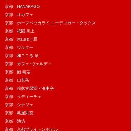
京都 HANAKAGO
京都 オカフェ
京都 ホーフベッカライ エーデッガー・タックス
京都 祇園 川上
京都 東山ゆう豆
京都 ワルダー
京都 和ごころ 泉
京都 カフェ･ヴェルディ
京都 鮨 泰蔵
京都 山玄茶
京都 侘家古暦堂・洛中亭
京都 ラディーチェ
京都 シナジェ
京都 亀屋則克
京都 池坊
京都 京都ブライトンホテル