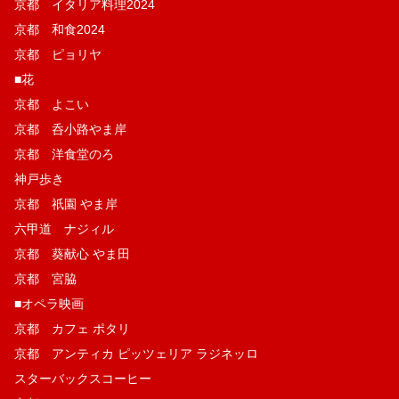
京都 イタリア料理2024
京都 和食2024
京都 ピョリヤ
■花
京都 よこい
京都 呑小路やま岸
京都 洋食堂のろ
神戸歩き
京都 祇園 やま岸
六甲道 ナジィル
京都 葵献心 やま田
京都 宮脇
■オペラ映画
京都 カフェ ポタリ
京都 アンティカ ピッツェリア ラジネッロ
スターバックスコーヒー