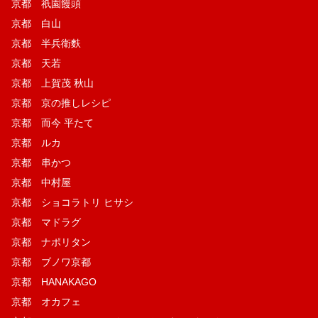
京都 祇園饅頭
京都 白山
京都 半兵衛麩
京都 天若
京都 上賀茂 秋山
京都 京の推しレシピ
京都 而今 平たて
京都 ルカ
京都 串かつ
京都 中村屋
京都 ショコラトリ ヒサシ
京都 マドラグ
京都 ナポリタン
京都 ブノワ京都
京都 HANAKAGO
京都 オカフェ