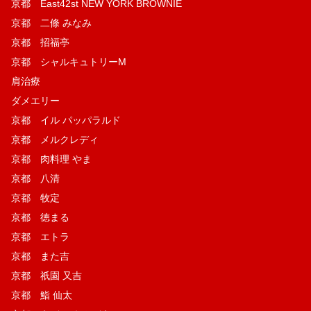
京都 East42st NEW YORK BROWNIE
京都 二條 みなみ
京都 招福亭
京都 シャルキュトリーM
肩治療
ダメエリー
京都 イル パッパラルド
京都 メルクレディ
京都 肉料理 やま
京都 八清
京都 牧定
京都 徳まる
京都 エトラ
京都 また吉
京都 祇園 又吉
京都 鮨 仙太