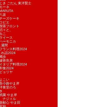
じき ごだん 東洋賢士
モーネ
ARUTA
八坂
チーズケーキ
コピエ
喫茶フロント
滔々と、
みこ
ライース
ハーモニカ
１週間
フランス料理2024
れ話2024
獨歩
鍵善良房
イタリア料理2024
和食2024
ピョリヤ
よこい
呑小路やま岸
洋食堂のろ
き
祇園 やま岸
 ナジィル
葵献心 やま田
宮脇