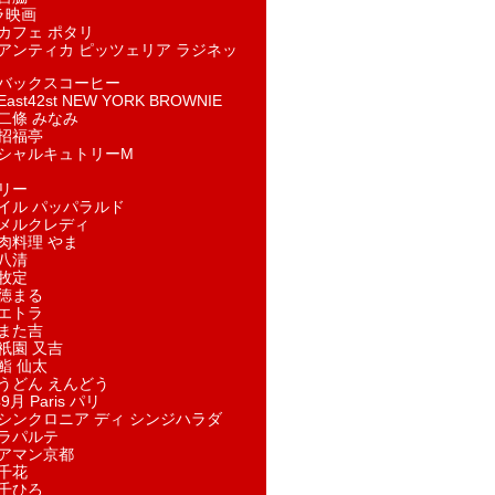
ラ映画
カフェ ポタリ
アンティカ ピッツェリア ラジネッ
バックスコーヒー
st42st NEW YORK BROWNIE
二條 みなみ
招福亭
シャルキュトリーM
リー
イル パッパラルド
メルクレディ
肉料理 やま
八清
牧定
徳まる
エトラ
また吉
祇園 又吉
鮨 仙太
うどん えんどう
9月 Paris パリ
シンクロニア ディ シンジハラダ
ラパルテ
アマン京都
千花
千ひろ