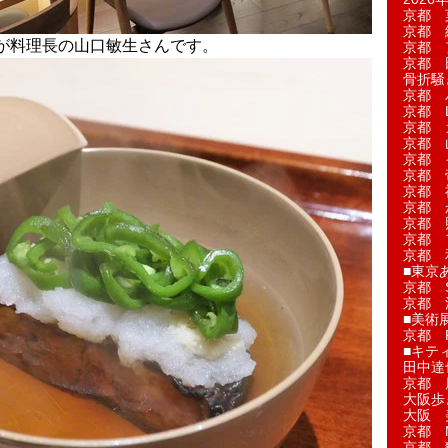
京都 
京都 
が料理長の山口敏生さんです。
京都 
京都 
骨折騒
京都 
京都 L'a
京都 
京都 
京都 
京都 
京都 
京都 
京都 
京都 
京都 
■東京
京都 S
京都 
■美術
京都 
■キテ
田中達
京都 
大阪歩
大阪 
京都 
京都 