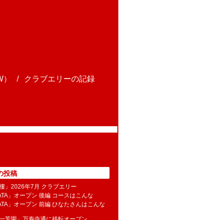
W）
クラブエリーの記録
の投稿
樓」2026年7月 クラブエリー
NATA」オープン 後編 コースはこんな
NATA」オープン 前編 ひなたさんはこんな
水一芳園」万寿寺通に移転オープン