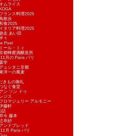
オムライス
KOGA
フランス料理2025
鳥散歩
和食2025
イタリア料理2025
馳走 あい田
半々
e Pixel
ミール・ミィ
京都蜂蜜酒醸造所
11月の Paris パリ
森学
デュシタニ京都
東洋一の蕎麦
ただきもの御礼
つなぐ食堂
アン ソン ドゥ
レジス
フロマジュリー アルモニー
伊藤軒
の話
即今 藤本
辻布紗
アンドブレッド
11月 Paris パリ
Guu