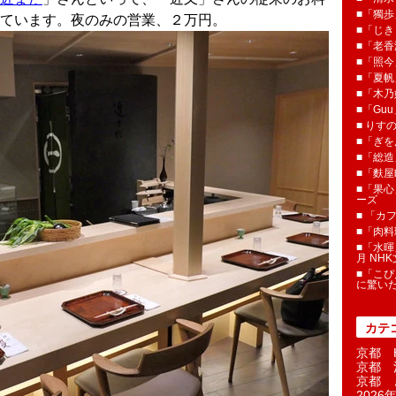
■「獨歩
ています。夜のみの営業、２万円。
■「じき
■「老香
■「照今
■「夏
■「木乃婦
■「Gu
■ りす
■「ぎを
■「総造
■「麩屋
■「果心
ーズ
■ 「カ
■「肉料
■「水暉
月 NH
■「こぴ
に驚い
カテ
京都 H
京都 
京都 
2026年