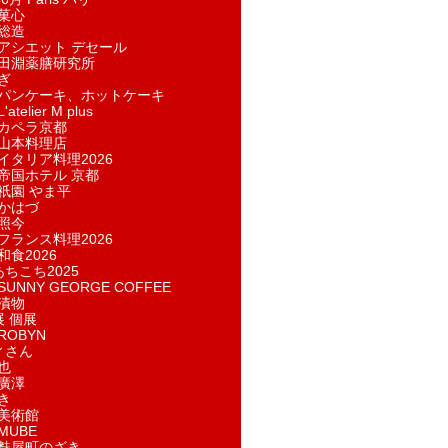
菓​心
総造
アシエット デセール
田淵薬膳研究所
ぎ
パンケーキ、ホットケーキ
telier M plus
カペラ京都
山本料理店
イタリア料理2026
帝国ホテル 京都
祇園 やま平
かはづ
照今
フランス料理2026
和食2026
あちこち2025
UNNY GEORGE COFFEE
漬物
展 個展
ROBYN
ィさん
也
廣澤
き
美術館
MUBE
麩屋町のざき