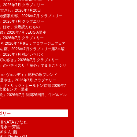
」2026年7月 クラブエリー
 宮ざわ」2026年7月20日
港酒家京都」2026年7月 クラブエリー
」2026年7月 クラブエリー
帆」ほか、最近読んだもの
」2026年7月 JEUGIA講座
u」2026年7月 クラブエリー
のろ 2026年7月9日：フロマージュフェア
ん 藤」2026年7月クラブエリー第2木曜
」2026年7月 桃といちじく
町のざき」2026年7月 クラブエリー
」のパティスリ「 菓​心」でまるごとシリ
フェ･ヴェルディ」乾杯の歌ブレンド
理 やま」2026年7月 クラブエリー
」ザ・リッツ・カールトン京都 2026年7
K文化センター講座
ゑ」2026年7月 訪問26回目、牛ピルピル
た
ゴリー
INATA ひなた
清水一芳園
ぎをん 藤
6月 Paris パリ