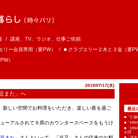
書
講座、TV、ラジオ、仕事ご依頼
ブエリー会員専用（要PW）
■ クラブエリー２木と３金（要P
PW）
2019/07/17(水)
近また」へ
さま、新しい空間でお料理をいただき、楽しい夜を過ご
最近
■「仁修
ューアルされて９席のカウンタースペースをもうけ
■「HI
■「HI
お店
近また
」さんといって、「近又」さんの従来のお料
■「清