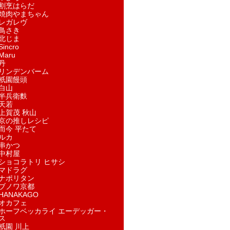
割烹はらだ
焼肉やまちゃん
レガレヴ
鳥さき
北じま
incro
aru
丹
リンデンバーム
祇園饅頭
白山
半兵衛麩
天若
上賀茂 秋山
京の推しレシピ
而今 平たて
ルカ
串かつ
中村屋
ショコラトリ ヒサシ
マドラグ
ナポリタン
ブノワ京都
ANAKAGO
オカフェ
ホーフベッカライ エーデッガー・
ス
祇園 川上