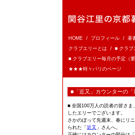
HOME
プロフィール
著
クラブエリーとは
■ クラ
■ クラブエリー毎月の予定（要
★★★時々パリのページ
■「近又」カウンターの「
■ 全国100万人の読者の皆
したエリーでございます。
さかのぼって先週末、春にリニ
られた「
近又
」さんへ。
正確にはカウンターの部分は「