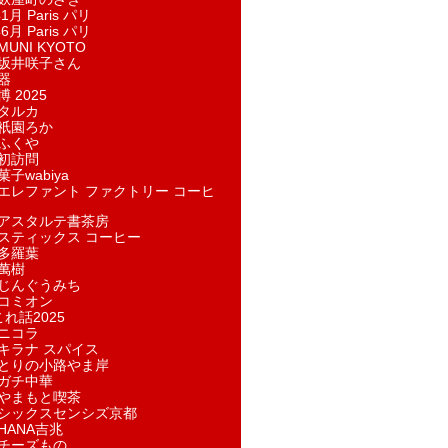
1月 Paris パリ
6月 Paris パリ
UNI KYOTO
坂井咲子さん
器
 2025
タルカ
祇園ろか
ふくや
初訪問
子wabiya
エレファント ファクトリー コーヒ
アスタルテ書茶房
スティックス コーヒー
多羅葉
萬樹
じんぐうみち
コミオン
れ話2025
ニコラ
キラナ スパイス
とりの小路やま岸
ガチ中華
やまもと喫茶
シックスセンシズ京都
HANA吉兆
チーズもの