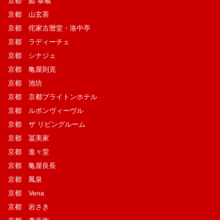
京都 鮨 泰蔵
京都 山玄茶
京都 侘家古暦堂・洛中亭
京都 ラディーチェ
京都 シナジェ
京都 亀屋則克
京都 池坊
京都 京都ブライトンホテル
京都 ルボンヴィーヴル
京都 ザ リビングルーム
京都 冨美家
京都 進々堂
京都 亀屋良長
京都 鳳泉
京都 Vena
京都 岩さき