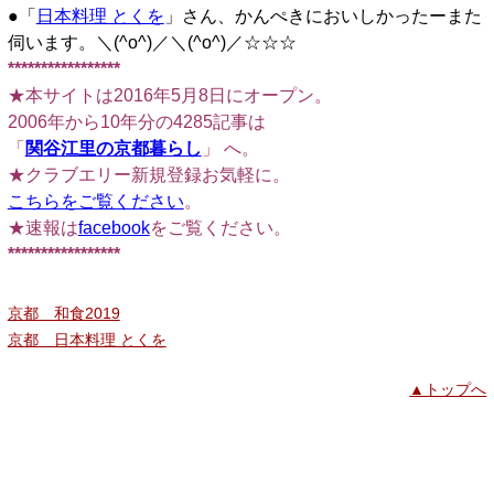
●「
日本料理 とくを
」さん、かんぺきにおいしかったーまた
伺います。＼(^o^)／＼(^o^)／☆☆☆
*****************
★本サイトは2016年5月8日にオープン。
2006年から10年分の4285記事は
「
関谷江里の京都暮らし
」 へ。
★クラブエリー新規登録お気軽に。
こちらをご覧ください
。
★速報は
facebook
をご覧ください。
*****************
京都 和食2019
京都 日本料理 とくを
▲トップへ