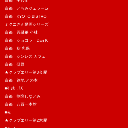
京都 杢兵衛
京都 ともみジェラーto
京都 KYOTO BISTRO
ミクニさん動画シリーズ
京都 圓融菴 小林
京都 ショコラ Dari K
京都 鮨 忠保
京都 シンレス カフェ
京都 研野
★クラブエリー第3金曜
京都 路地 との本
■引越し話
京都 割烹しなとみ
京都 八百一本館
■赤
★クラブエリー第2木曜