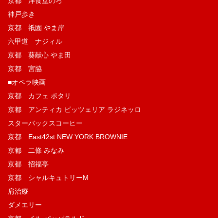
京都 洋食堂のろ
神戸歩き
京都 祇園 やま岸
六甲道 ナジィル
京都 葵献心 やま田
京都 宮脇
■オペラ映画
京都 カフェ ポタリ
京都 アンティカ ピッツェリア ラジネッロ
スターバックスコーヒー
京都 East42st NEW YORK BROWNIE
京都 二條 みなみ
京都 招福亭
京都 シャルキュトリーM
肩治療
ダメエリー