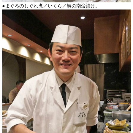
●まぐろのしぐれ煮／いくら／鯛の南蛮漬け。