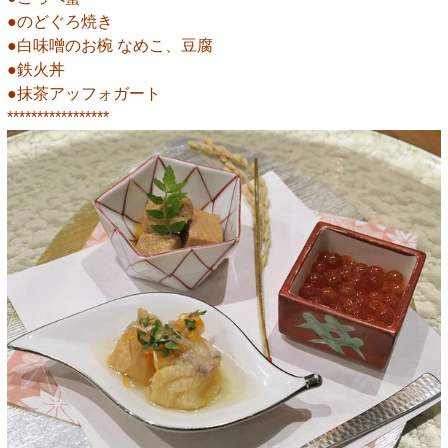
●のどぐろ焼き
●白味噌のお椀 なめこ、豆腐
●鉄火丼
●抹茶アッフォガート
*****************