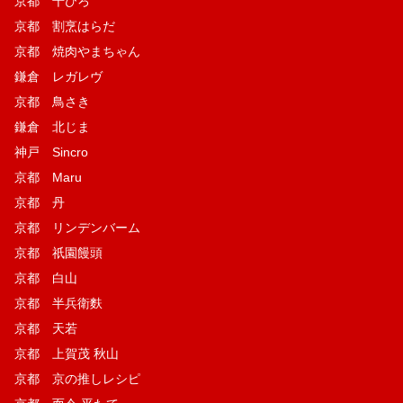
京都 千ひろ
京都 割烹はらだ
京都 焼肉やまちゃん
鎌倉 レガレヴ
京都 鳥さき
鎌倉 北じま
神戸 Sincro
京都 Maru
京都 丹
京都 リンデンバーム
京都 祇園饅頭
京都 白山
京都 半兵衛麩
京都 天若
京都 上賀茂 秋山
京都 京の推しレシピ