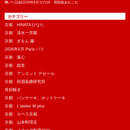
🟦パリ記録2026年6月その16 帰国後あれこれ
カテゴリー
京都 HINATA ひなた
京都 清水一芳園
京都 ぎをん 藤
2026年6月 Paris パリ
京都 菓​心
京都 総造
京都 アシエット デセール
京都 田淵薬膳研究所
骨折騒ぎ
京都 パンケーキ、ホットケーキ
京都 L'atelier M plus
京都 カペラ京都
京都 山本料理店