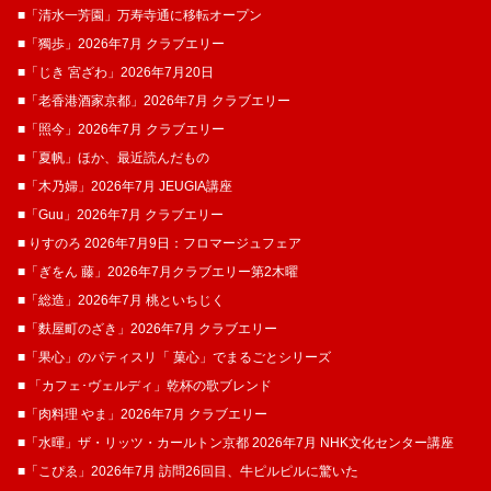
■「清水一芳園」万寿寺通に移転オープン
■「獨歩」2026年7月 クラブエリー
■「じき 宮ざわ」2026年7月20日
■「老香港酒家京都」2026年7月 クラブエリー
■「照今」2026年7月 クラブエリー
■「夏帆」ほか、最近読んだもの
■「木乃婦」2026年7月 JEUGIA講座
■「Guu」2026年7月 クラブエリー
■ りすのろ 2026年7月9日：フロマージュフェア
■「ぎをん 藤」2026年7月クラブエリー第2木曜
■「総造」2026年7月 桃といちじく
■「麩屋町のざき」2026年7月 クラブエリー
■「果心」のパティスリ「 菓​心」でまるごとシリーズ
■ 「カフェ･ヴェルディ」乾杯の歌ブレンド
■「肉料理 やま」2026年7月 クラブエリー
■「水暉」ザ・リッツ・カールトン京都 2026年7月 NHK文化センター講座
■「こぴゑ」2026年7月 訪問26回目、牛ピルピルに驚いた