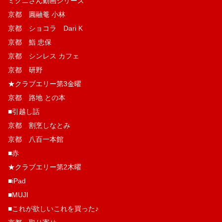
ミクニさん動画シリーズ
京都 圓融菴 小林
京都 ショコラ Dari K
京都 鮨 忠保
京都 シンレス カフェ
京都 研野
★クラブエリー第3金曜
京都 路地 との本
■引越し話
京都 割烹しなとみ
京都 八百一本館
■赤
★クラブエリー第2木曜
■iPad
■MUJI
■これが欲しいこれを買った♪