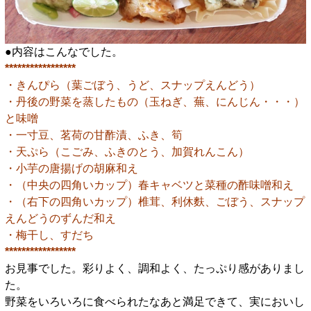
●内容はこんなでした。
*****************
・きんぴら（葉ごぼう、うど、スナップえんどう）
・丹後の野菜を蒸したもの（玉ねぎ、蕪、にんじん・・・）
と味噌
・一寸豆、茗荷の甘酢漬、ふき、筍
・天ぷら（こごみ、ふきのとう、加賀れんこん）
・小芋の唐揚げの胡麻和え
・（中央の四角いカップ）春キャベツと菜種の酢味噌和え
・（右下の四角いカップ）椎茸、利休麩、ごぼう、スナップ
えんどうのずんだ和え
・梅干し、すだち
*****************
お見事でした。彩りよく、調和よく、たっぷり感がありまし
た。
野菜をいろいろに食べられたなあと満足できて、実においし