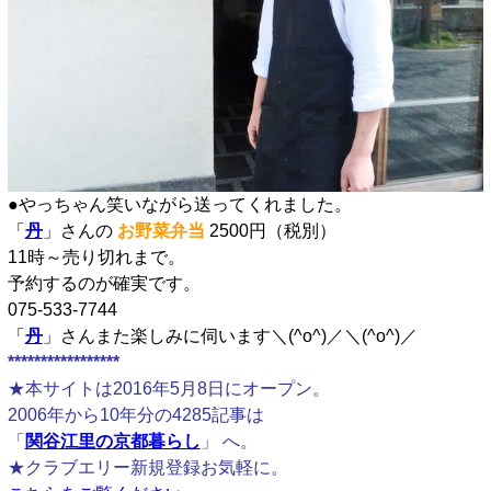
●やっちゃん笑いながら送ってくれました。
「
丹
」さんの
お野菜弁当
2500円（税別）
11時～売り切れまで。
予約するのが確実です。
075-533-7744
「
丹
」さんまた楽しみに伺います＼(^o^)／＼(^o^)／
*****************
★本サイトは2016年5月8日にオープン。
2006年から10年分の4285記事は
「
関谷江里の京都暮らし
」 へ。
★クラブエリー新規登録お気軽に。