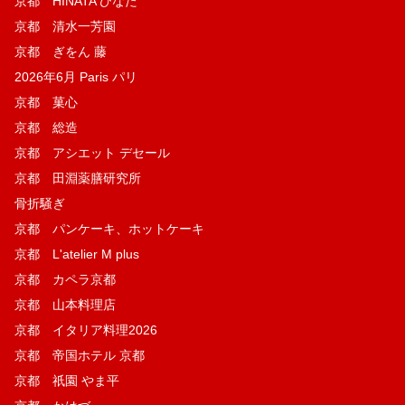
京都 HINATA ひなた
京都 清水一芳園
京都 ぎをん 藤
2026年6月 Paris パリ
京都 菓​心
京都 総造
京都 アシエット デセール
京都 田淵薬膳研究所
骨折騒ぎ
京都 パンケーキ、ホットケーキ
京都 L'atelier M plus
京都 カペラ京都
京都 山本料理店
京都 イタリア料理2026
京都 帝国ホテル 京都
京都 祇園 やま平