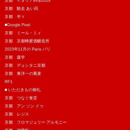
京都 イタリア料理2025
京都 馳走 あい田
京都 半々
■Google Pixel
京都 ミール・ミィ
京都 京都蜂蜜酒醸造所
2023年11月の Paris パリ
京都 森学
京都 デュシタニ京都
京都 東洋一の蕎麦
RF1
■ いただきもの御礼
京都 つなぐ食堂
京都 アン ソン ドゥ
京都 レジス
京都 フロマジュリー アルモニー