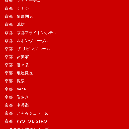
京都 ラディーチェ
京都 シナジェ
京都 亀屋則克
京都 池坊
京都 京都ブライトンホテル
京都 ルボンヴィーヴル
京都 ザ リビングルーム
京都 冨美家
京都 進々堂
京都 亀屋良長
京都 鳳泉
京都 Vena
京都 岩さき
京都 杢兵衛
京都 ともみジェラーto
京都 KYOTO BISTRO