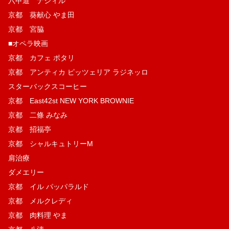
六甲道 ナジィル
京都 葵献心 やま田
京都 宮脇
■オペラ映画
京都 カフェ ポタリ
京都 アンティカ ピッツェリア ラジネッロ
スターバックスコーヒー
京都 East42st NEW YORK BROWNIE
京都 二條 みなみ
京都 招福亭
京都 シャルキュトリーM
肩治療
ダメエリー
京都 イル パッパラルド
京都 メルクレディ
京都 肉料理 やま