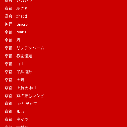
鎌倉 レガレヴ
京都 鳥さき
鎌倉 北じま
神戸 Sincro
京都 Maru
京都 丹
京都 リンデンバーム
京都 祇園饅頭
京都 白山
京都 半兵衛麩
京都 天若
京都 上賀茂 秋山
京都 京の推しレシピ
京都 而今 平たて
京都 ルカ
京都 串かつ