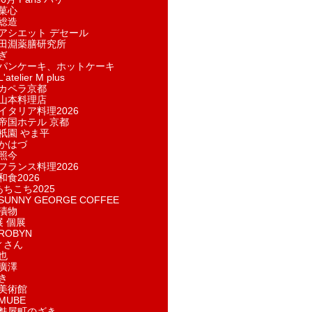
菓​心
総造
アシエット デセール
田淵薬膳研究所
ぎ
パンケーキ、ホットケーキ
telier M plus
カペラ京都
山本料理店
イタリア料理2026
帝国ホテル 京都
祇園 やま平
かはづ
照今
フランス料理2026
和食2026
あちこち2025
UNNY GEORGE COFFEE
漬物
展 個展
ROBYN
ィさん
也
廣澤
き
美術館
MUBE
麩屋町のざき