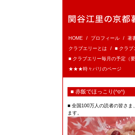
HOME
プロフィール
著
クラブエリーとは
■ クラ
■ クラブエリー毎月の予定（要
★★★時々パリのページ
■ 赤飯でほっこり(^o^)
■ 全国100万人の読者の皆
ます。