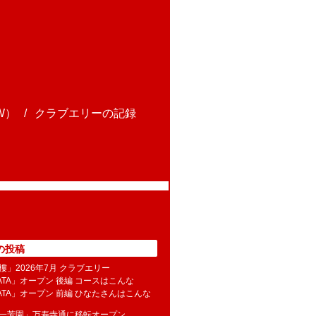
W）
クラブエリーの記録
の投稿
樓」2026年7月 クラブエリー
NATA」オープン 後編 コースはこんな
NATA」オープン 前編 ひなたさんはこんな
水一芳園」万寿寺通に移転オープン