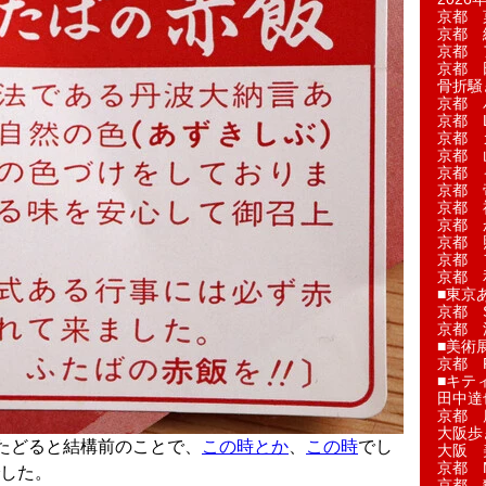
京都 
京都 
京都 
京都 
骨折騒
京都 
京都 L'a
京都 
京都 
京都 
京都 
京都 
京都 
京都 
京都 
京都 
■東京
京都 S
京都 
■美術
京都 
■キテ
田中達
京都 
大阪歩
たどると結構前のことで、
この時とか
、
この時
でし
大阪 
京都 
した。
京都 