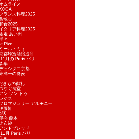
オムライス
KOGA
フランス料理2025
鳥散歩
和食2025
イタリア料理2025
馳走 あい田
半々
e Pixel
ミール・ミィ
京都蜂蜜酒醸造所
11月の Paris パリ
森学
デュシタニ京都
東洋一の蕎麦
ただきもの御礼
つなぐ食堂
アン ソン ドゥ
レジス
フロマジュリー アルモニー
伊藤軒
の話
即今 藤本
辻布紗
アンドブレッド
11月 Paris パリ
Guu