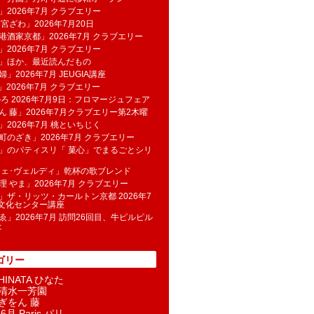
」2026年7月 クラブエリー
 宮ざわ」2026年7月20日
港酒家京都」2026年7月 クラブエリー
」2026年7月 クラブエリー
帆」ほか、最近読んだもの
」2026年7月 JEUGIA講座
u」2026年7月 クラブエリー
のろ 2026年7月9日：フロマージュフェア
ん 藤」2026年7月クラブエリー第2木曜
」2026年7月 桃といちじく
町のざき」2026年7月 クラブエリー
」のパティスリ「 菓​心」でまるごとシリ
フェ･ヴェルディ」乾杯の歌ブレンド
理 やま」2026年7月 クラブエリー
」ザ・リッツ・カールトン京都 2026年7
K文化センター講座
ゑ」2026年7月 訪問26回目、牛ピルピル
た
ゴリー
INATA ひなた
清水一芳園
ぎをん 藤
6月 Paris パリ