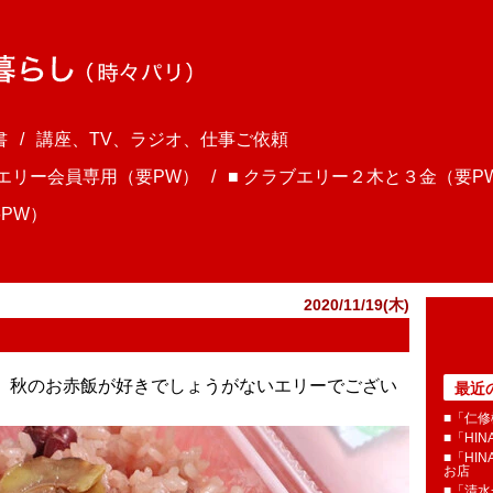
書
講座、TV、ラジオ、仕事ご依頼
ブエリー会員専用（要PW）
■ クラブエリー２木と３金（要P
PW）
2020/11/19(木)
さま、秋のお赤飯が好きでしょうがないエリーでござい
最近
■「仁修
■「HI
■「HI
お店
■「清