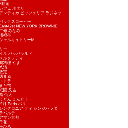
ラ映画
カフェ ポタリ
アンティカ ピッツェリア ラジネッ
バックスコーヒー
st42st NEW YORK BROWNIE
二條 みなみ
招福亭
シャルキュトリーM
リー
イル パッパラルド
メルクレディ
肉料理 やま
八清
牧定
徳まる
エトラ
また吉
祇園 又吉
鮨 仙太
うどん えんどう
9月 Paris パリ
シンクロニア ディ シンジハラダ
ラパルテ
アマン京都
千花
千ひろ