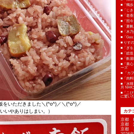
■「獨歩
■「じき
■「老香
■「照今
■「夏
■「木乃婦
■「Gu
■ りす
■「ぎを
■「総造
■「麩屋
■「果心
ーズ
■ 「カ
■「肉料
■「水暉
月 NH
■「こぴ
に驚い
いただきました＼(^o^)／＼(^o^)／
いいやありはしまい。）
カテ
京都 H
京都 
京都 
2026年