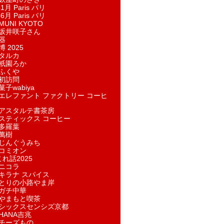
1月 Paris パリ
6月 Paris パリ
UNI KYOTO
坂井咲子さん
器
 2025
タルカ
祇園ろか
ふくや
初訪問
子wabiya
エレファント ファクトリー コーヒ
アスタルテ書茶房
スティックス コーヒー
多羅葉
萬樹
じんぐうみち
コミオン
れ話2025
ニコラ
キラナ スパイス
とりの小路やま岸
ガチ中華
やまもと喫茶
シックスセンシズ京都
HANA吉兆
チーズもの