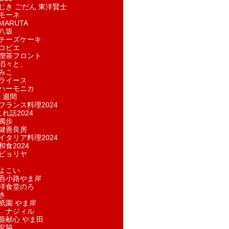
じき ごだん 東洋賢士
モーネ
ARUTA
八坂
チーズケーキ
コピエ
喫茶フロント
滔々と、
みこ
ライース
ハーモニカ
１週間
フランス料理2024
れ話2024
獨歩
鍵善良房
イタリア料理2024
和食2024
ピョリヤ
よこい
呑小路やま岸
洋食堂のろ
き
祇園 やま岸
 ナジィル
葵献心 やま田
宮脇