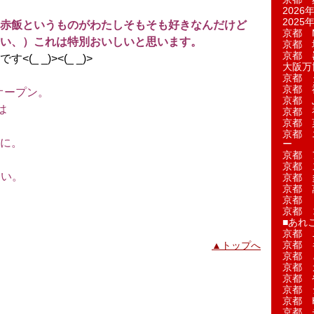
2026年
2025年
赤飯というものがわたしそもそも好きなんだけど
京都 M
い、）これは特別おいしいと思います。
京都 
京都 
_ _)><(_ _)>
大阪万博
京都 
京都 
オープン。
京都 
は
京都 
京都 菓
。
京都 
に。
ー
京都 
京都 
さい。
京都 
京都 
京都 
京都 
■あれこ
京都 
京都 
▲トップへ
京都 
京都 
京都 
京都 
京都 
京都 