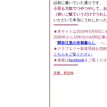
以前に書いていた通りです。
小豆も大粒でつやつやして、お
（赤いご飯ていうだけでうれし
いただいて本当にうれしかったです<(
*****************
★本サイトは2016年5月8日に
2006年から10年分の4285記事
「
関谷江里の京都暮らし
」 へ
★クラブエリー新規登録お気軽
こちらをご覧ください
。
★速報は
facebook
をご覧くだ
*****************
京都 和甘味