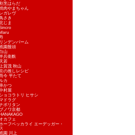
割烹はらだ
焼肉やまちゃん
レガレヴ
鳥さき
北じま
incro
aru
丹
リンデンバーム
祇園饅頭
白山
半兵衛麩
天若
上賀茂 秋山
京の推しレシピ
而今 平たて
ルカ
串かつ
中村屋
ショコラトリ ヒサシ
マドラグ
ナポリタン
ブノワ京都
ANAKAGO
オカフェ
ホーフベッカライ エーデッガー・
ス
祇園 川上