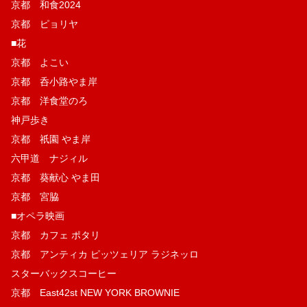
京都 和食2024
京都 ピョリヤ
■花
京都 よこい
京都 呑小路やま岸
京都 洋食堂のろ
神戸歩き
京都 祇園 やま岸
六甲道 ナジィル
京都 葵献心 やま田
京都 宮脇
■オペラ映画
京都 カフェ ポタリ
京都 アンティカ ピッツェリア ラジネッロ
スターバックスコーヒー
京都 East42st NEW YORK BROWNIE