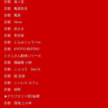
京都 進々堂
京都 亀屋良長
京都 鳳泉
京都 Vena
京都 岩さき
京都 杢兵衛
京都 ともみジェラーto
京都 KYOTO BISTRO
ミクニさん動画シリーズ
京都 圓融菴 小林
京都 ショコラ Dari K
京都 鮨 忠保
京都 シンレス カフェ
京都 研野
★クラブエリー第3金曜
京都 路地 との本