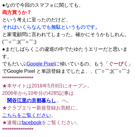
●なので今回のスマフォに関しても、
両方買うか？
という考えに至ったのだけど、
それはいくらなんでも無駄というものです。
と家電顧問に言われてしまった。確かにそうかもしれん。
(￣○￣;)(￣○￣;)
●まだしばらくこの逡巡の中でたゆたうエリーだと思いま
す。
でもだいぶ
Google Pixel
に傾いているの、もう「
ぐーぴく
」
でGoogle Pixel と単語登録までしたよ、、(￣○￣;)(￣○￣;)
*****************
★本サイトは2016年5月8日にオープン。
2006年から10年分の4285記事は
「
関谷江里の京都暮らし
」 へ。
★クラブエリー新規登録お気軽に。
こちらをご覧ください
。
★速報は
facebook
をご覧ください。
*****************