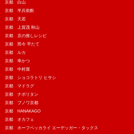
京都 白山
京都 半兵衛麩
京都 天若
京都 上賀茂 秋山
京都 京の推しレシピ
京都 而今 平たて
京都 ルカ
京都 串かつ
京都 中村屋
京都 ショコラトリ ヒサシ
京都 マドラグ
京都 ナポリタン
京都 ブノワ京都
京都 HANAKAGO
京都 オカフェ
京都 ホーフベッカライ エーデッガー・タックス