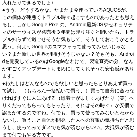
入れたりできるでしょ♪
●うう、どうするかな。たまたま今使っているAQUOSが、
この個体が運悪くトラブル時々起こすものであったとも思え
るし、しかしGoogle Pixelの、Android最新OSやセキュリテ
ィのサーヴィスが発売後３年間は降り注ぐと聞いたら、トラ
ブル知らずで過ごせそうな気もして、そうしておこうかとも
思う。何よりGoogleのスマフォって使ってみたいじゃな
い？また新しい世界が開けそうじゃない？そもそも、Androi
dを開発しているのはGoogleなわけで、製造直売の分、なん
かすごくアップデートもまめにしてくれそうな安心感があり
ます。
●わたしはどんなものでも欲しいと思ったらとりあえず買っ
て試し、（もちろん一括払いで買う、）買って自分に合わな
ければすぐに人にあげる（恩着せがましくあげたり（笑）へ
りくだってもらってもらったり、それはその時々）か安価で
譲るかするのですね。何でも、買って使ってみないとわから
ないし、買うこと自体が開発した人への尊敬の気持ちだと思
うし、使ってみてダメでも気が済むからいい。大抵気が済む
まで何でもやる方です。