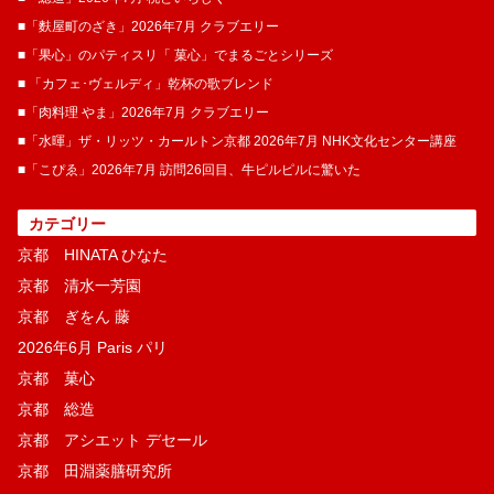
■「麩屋町のざき」2026年7月 クラブエリー
■「果心」のパティスリ「 菓​心」でまるごとシリーズ
■ 「カフェ･ヴェルディ」乾杯の歌ブレンド
■「肉料理 やま」2026年7月 クラブエリー
■「水暉」ザ・リッツ・カールトン京都 2026年7月 NHK文化センター講座
■「こぴゑ」2026年7月 訪問26回目、牛ピルピルに驚いた
カテゴリー
京都 HINATA ひなた
京都 清水一芳園
京都 ぎをん 藤
2026年6月 Paris パリ
京都 菓​心
京都 総造
京都 アシエット デセール
京都 田淵薬膳研究所