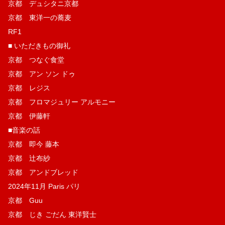
京都 デュシタニ京都
京都 東洋一の蕎麦
RF1
■ いただきもの御礼
京都 つなぐ食堂
京都 アン ソン ドゥ
京都 レジス
京都 フロマジュリー アルモニー
京都 伊藤軒
■音楽の話
京都 即今 藤本
京都 辻布紗
京都 アンドブレッド
2024年11月 Paris パリ
京都 Guu
京都 じき ごだん 東洋賢士