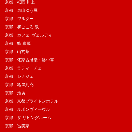
京都 祇園 川上
京都 東山ゆう豆
京都 ワルダー
京都 和ごころ 泉
京都 カフェ･ヴェルディ
京都 鮨 泰蔵
京都 山玄茶
京都 侘家古暦堂・洛中亭
京都 ラディーチェ
京都 シナジェ
京都 亀屋則克
京都 池坊
京都 京都ブライトンホテル
京都 ルボンヴィーヴル
京都 ザ リビングルーム
京都 冨美家