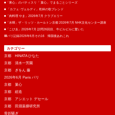
■「果心」のパティスリ「 菓​心」でまるごとシリーズ
■ 「カフェ･ヴェルディ」乾杯の歌ブレンド
■「肉料理 やま」2026年7月 クラブエリー
■「水暉」ザ・リッツ・カールトン京都 2026年7月 NHK文化センター講座
■「こぴゑ」2026年7月 訪問26回目、牛ピルピルに驚いた
🟦パリ記録2026年6月その16 帰国後あれこれ
カテゴリー
京都 HINATA ひなた
京都 清水一芳園
京都 ぎをん 藤
2026年6月 Paris パリ
京都 菓​心
京都 総造
京都 アシエット デセール
京都 田淵薬膳研究所
骨折騒ぎ