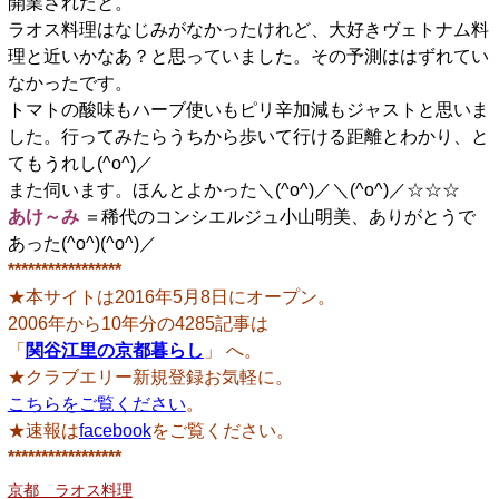
開業されたと。
ラオス料理はなじみがなかったけれど、大好きヴェトナム料
理と近いかなあ？と思っていました。その予測ははずれてい
なかったです。
トマトの酸味もハーブ使いもピリ辛加減もジャストと思いま
した。行ってみたらうちから歩いて行ける距離とわかり、と
てもうれし(^o^)／
また伺います。ほんとよかった＼(^o^)／＼(^o^)／☆☆☆
あけ～み
＝稀代のコンシエルジュ小山明美、
ありがとうで
あった(^o^)(^o^)／
*****************
★本サイトは2016年5月8日にオープン。
2006年から10年分の4285記事は
「
関谷江里の京都暮らし
」 へ。
★クラブエリー新規登録お気軽に。
こちらをご覧ください
。
★速報は
facebook
をご覧ください。
*****************
京都 ラオス料理