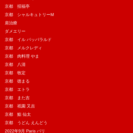
京都 招福亭
京都 シャルキュトリーM
肩治療
ダメエリー
京都 イル パッパラルド
京都 メルクレディ
京都 肉料理 やま
京都 八清
京都 牧定
京都 徳まる
京都 エトラ
京都 また吉
京都 祇園 又吉
京都 鮨 仙太
京都 うどん えんどう
2022年9月 Paris パリ