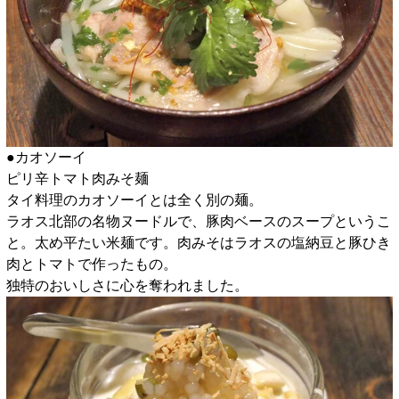
●カオソーイ
ピリ辛トマト肉みそ麺
タイ料理のカオソーイとは全く別の麺。
ラオス北部の名物ヌードルで、豚肉ベースのスープというこ
と。太め平たい米麺です。肉みそはラオスの塩納豆と豚ひき
肉とトマトで作ったもの。
独特のおいしさに心を奪われました。