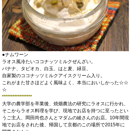
●ナムワーン
ラオス風冷たいココナッツミルクぜんざい。
バナナ、タピオカ、白玉、はと麦、緑豆、
自家製のココナッツミルクアイスクリーム入り。
これがまた甘さほどよく風味よく、本当においしかった☆☆
☆
*****************
大学の農学部を卒業後、焼畑農法の研究にラオスに行かれ、
そこからラオス料理を学び、現地でお店を持つに至ったとい
うご主人、岡田尚也さんとマダムの綾さんのお店。10年間現
地でお店をされた後、帰国して京都のこの場所で2015年に