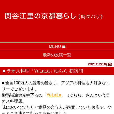
MENU
最新の投稿一覧
2021/12/10(金)
■ ラオス料理「YuLaLa」ゆらら 初訪問
■ 全国100万人の読者の皆さま、アジアの料理も大好きなエ
リーでございます。
柳馬場通佛光寺下るの「
YuLaLa
」（ゆらら）さんというラ
オス料理店。
味においてぴたりと意見の合う人が絶賛していたお店で、や
っとこさ連れて行ってもらいました。