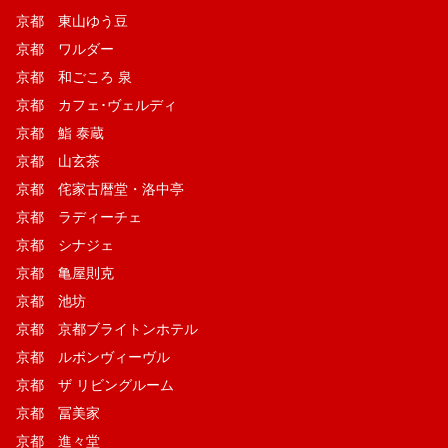
京都 東山ゆう豆
京都 ワルダー
京都 和ごころ 泉
京都 カフェ･ヴェルディ
京都 鮨 泰蔵
京都 山玄茶
京都 侘家古暦堂・洛中亭
京都 ラディーチェ
京都 シナジェ
京都 亀屋則克
京都 池坊
京都 京都ブライトンホテル
京都 ルボンヴィーヴル
京都 ザ リビングルーム
京都 冨美家
京都 進々堂