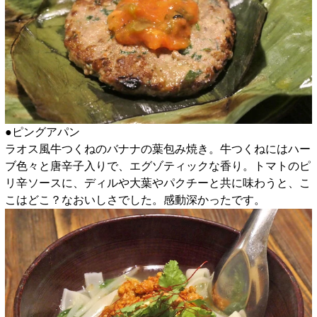
●ピングアパン
ラオス風牛つくねのバナナの葉包み焼き。牛つくねにはハー
ブ色々と唐辛子入りで、エグゾティックな香り。トマトのピ
リ辛ソースに、ディルや大葉やパクチーと共に味わうと、こ
こはどこ？なおいしさでした。感動深かったです。