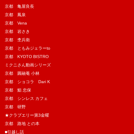
京都 亀屋良長
京都 鳳泉
京都 Vena
京都 岩さき
京都 杢兵衛
京都 ともみジェラーto
京都 KYOTO BISTRO
ミクニさん動画シリーズ
京都 圓融菴 小林
京都 ショコラ Dari K
京都 鮨 忠保
京都 シンレス カフェ
京都 研野
★クラブエリー第3金曜
京都 路地 との本
■引越し話