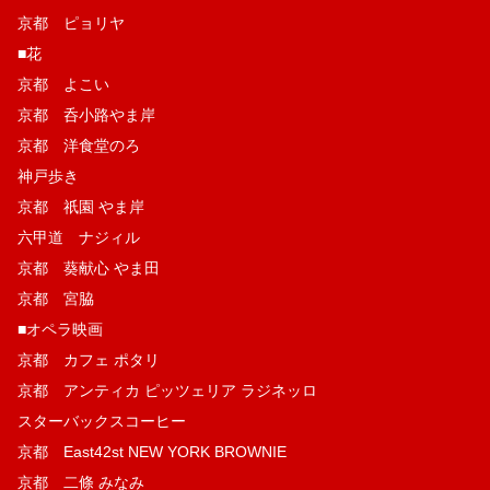
京都 ピョリヤ
■花
京都 よこい
京都 呑小路やま岸
京都 洋食堂のろ
神戸歩き
京都 祇園 やま岸
六甲道 ナジィル
京都 葵献心 やま田
京都 宮脇
■オペラ映画
京都 カフェ ポタリ
京都 アンティカ ピッツェリア ラジネッロ
スターバックスコーヒー
京都 East42st NEW YORK BROWNIE
京都 二條 みなみ