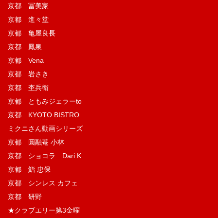
京都 冨美家
京都 進々堂
京都 亀屋良長
京都 鳳泉
京都 Vena
京都 岩さき
京都 杢兵衛
京都 ともみジェラーto
京都 KYOTO BISTRO
ミクニさん動画シリーズ
京都 圓融菴 小林
京都 ショコラ Dari K
京都 鮨 忠保
京都 シンレス カフェ
京都 研野
★クラブエリー第3金曜