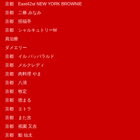
京都 East42st NEW YORK BROWNIE
京都 二條 みなみ
京都 招福亭
京都 シャルキュトリーM
肩治療
ダメエリー
京都 イル パッパラルド
京都 メルクレディ
京都 肉料理 やま
京都 八清
京都 牧定
京都 徳まる
京都 エトラ
京都 また吉
京都 祇園 又吉
京都 鮨 仙太