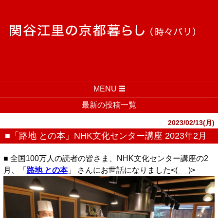
MENU
最新の投稿一覧
2023/02/13(月)
■「路地 との本」NHK文化センター講座 2023年2月
■ 全国100万人の読者の皆さま、NHK文化センター講座の2
月、「
路地 との本
」 さんにお世話になりました<(_ _)>