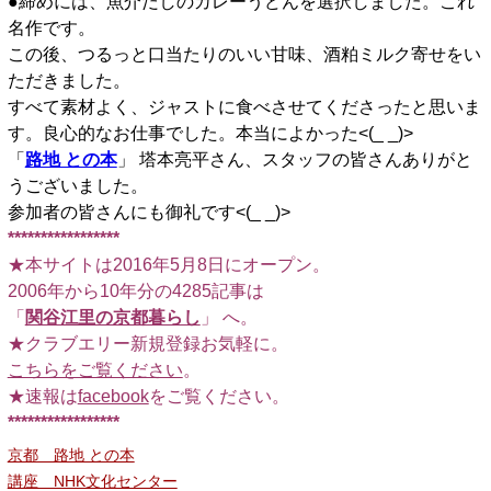
●締めには、魚介だしのカレーうどんを選択しました。これ
名作です。
この後、つるっと口当たりのいい甘味、酒粕ミルク寄せをい
ただきました。
すべて素材よく、ジャストに食べさせてくださったと思いま
す。良心的なお仕事でした。本当によかった<(_ _)>
「
路地 との本
」 塔本亮平さん、スタッフの皆さんありがと
うございました。
参加者の皆さんにも御礼です<(_ _)>
*****************
★本サイトは2016年5月8日にオープン。
2006年から10年分の4285記事は
「
関谷江里の京都暮らし
」 へ。
★クラブエリー新規登録お気軽に。
こちらをご覧ください
。
★速報は
facebook
をご覧ください。
*****************
京都 路地 との本
講座 NHK文化センター