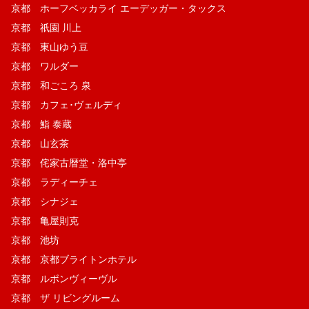
京都 ホーフベッカライ エーデッガー・タックス
京都 祇園 川上
京都 東山ゆう豆
京都 ワルダー
京都 和ごころ 泉
京都 カフェ･ヴェルディ
京都 鮨 泰蔵
京都 山玄茶
京都 侘家古暦堂・洛中亭
京都 ラディーチェ
京都 シナジェ
京都 亀屋則克
京都 池坊
京都 京都ブライトンホテル
京都 ルボンヴィーヴル
京都 ザ リビングルーム