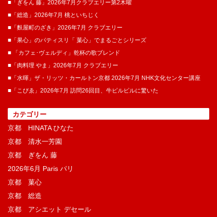
■「ぎをん 藤」2026年7月クラブエリー第2木曜
■「総造」2026年7月 桃といちじく
■「麩屋町のざき」2026年7月 クラブエリー
■「果心」のパティスリ「 菓​心」でまるごとシリーズ
■ 「カフェ･ヴェルディ」乾杯の歌ブレンド
■「肉料理 やま」2026年7月 クラブエリー
■「水暉」ザ・リッツ・カールトン京都 2026年7月 NHK文化センター講座
■「こぴゑ」2026年7月 訪問26回目、牛ピルピルに驚いた
カテゴリー
京都 HINATA ひなた
京都 清水一芳園
京都 ぎをん 藤
2026年6月 Paris パリ
京都 菓​心
京都 総造
京都 アシエット デセール