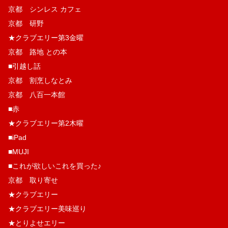
京都 シンレス カフェ
京都 研野
★クラブエリー第3金曜
京都 路地 との本
■引越し話
京都 割烹しなとみ
京都 八百一本館
■赤
★クラブエリー第2木曜
■iPad
■MUJI
■これが欲しいこれを買った♪
京都 取り寄せ
★クラブエリー
★クラブエリー美味巡り
★とりよせエリー