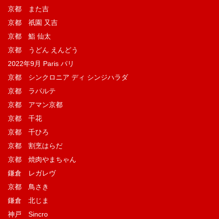
京都 また吉
京都 祇園 又吉
京都 鮨 仙太
京都 うどん えんどう
2022年9月 Paris パリ
京都 シンクロニア ディ シンジハラダ
京都 ラパルテ
京都 アマン京都
京都 千花
京都 千ひろ
京都 割烹はらだ
京都 焼肉やまちゃん
鎌倉 レガレヴ
京都 鳥さき
鎌倉 北じま
神戸 Sincro