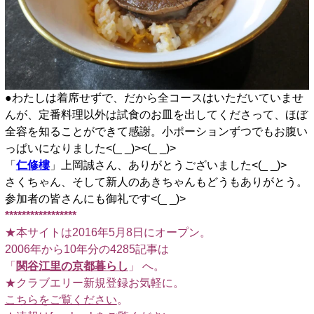
●わたしは着席せずで、だから全コースはいただいていませ
んが、定番料理以外は試食のお皿を出してくださって、ほぼ
全容を知ることができて感謝。小ポーションずつでもお腹い
っぱいになりました<(_ _)><(_ _)>
「
仁修樓
」上岡誠さん、ありがとうございました<(_ _)>
さくちゃん、そして新人のあきちゃんもどうもありがとう。
参加者の皆さんにも御礼です<(_ _)>
*****************
★本サイトは2016年5月8日にオープン。
2006年から10年分の4285記事は
「
関谷江里の京都暮らし
」 へ。
★クラブエリー新規登録お気軽に。
こちらをご覧ください
。