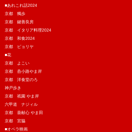
■あれこれ話2024
京都 獨歩
京都 鍵善良房
京都 イタリア料理2024
京都 和食2024
京都 ピョリヤ
■花
京都 よこい
京都 呑小路やま岸
京都 洋食堂のろ
神戸歩き
京都 祇園 やま岸
六甲道 ナジィル
京都 葵献心 やま田
京都 宮脇
■オペラ映画