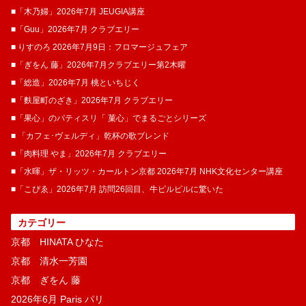
■「木乃婦」2026年7月 JEUGIA講座
■「Guu」2026年7月 クラブエリー
■ りすのろ 2026年7月9日：フロマージュフェア
■「ぎをん 藤」2026年7月クラブエリー第2木曜
■「総造」2026年7月 桃といちじく
■「麩屋町のざき」2026年7月 クラブエリー
■「果心」のパティスリ「 菓​心」でまるごとシリーズ
■ 「カフェ･ヴェルディ」乾杯の歌ブレンド
■「肉料理 やま」2026年7月 クラブエリー
■「水暉」ザ・リッツ・カールトン京都 2026年7月 NHK文化センター講座
■「こぴゑ」2026年7月 訪問26回目、牛ピルピルに驚いた
カテゴリー
京都 HINATA ひなた
京都 清水一芳園
京都 ぎをん 藤
2026年6月 Paris パリ