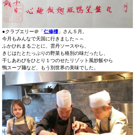
●クラブエリー＠「
仁修樓
」さん５月。
今月もみんなで天国に行きました～～
ふかひれまるごとに、雲丹ソースやら、
きじはたとたっぷりの野菜も格別の味だったし、
干しあわびをひとり１つのせたリゾット風炒飯やら
鴨スープ麺など、もう別世界の美味でした。