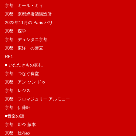
京都 ミール・ミィ
京都 京都蜂蜜酒醸造所
2023年11月の Paris パリ
京都 森学
京都 デュシタニ京都
京都 東洋一の蕎麦
RF1
■ いただきもの御礼
京都 つなぐ食堂
京都 アン ソン ドゥ
京都 レジス
京都 フロマジュリー アルモニー
京都 伊藤軒
■音楽の話
京都 即今 藤本
京都 辻布紗