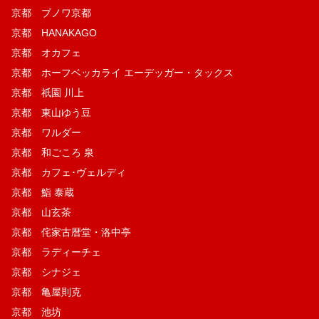
京都 ブノワ京都
京都 HANAKAGO
京都 オカフェ
京都 ホーフベッカライ エーデッガー・タックス
京都 祇園 川上
京都 東山ゆう豆
京都 ワルダー
京都 和ごころ 泉
京都 カフェ･ヴェルディ
京都 鮨 泰蔵
京都 山玄茶
京都 侘家古暦堂・洛中亭
京都 ラディーチェ
京都 シナジェ
京都 亀屋則克
京都 池坊