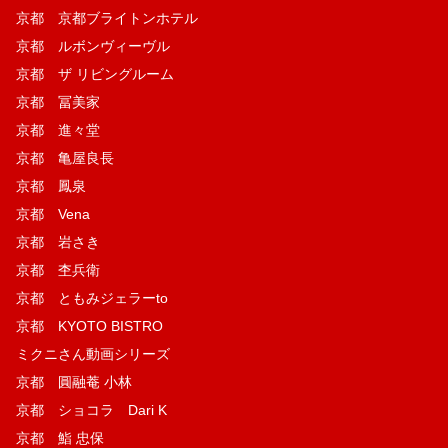
京都 京都ブライトンホテル
京都 ルボンヴィーヴル
京都 ザ リビングルーム
京都 冨美家
京都 進々堂
京都 亀屋良長
京都 鳳泉
京都 Vena
京都 岩さき
京都 杢兵衛
京都 ともみジェラーto
京都 KYOTO BISTRO
ミクニさん動画シリーズ
京都 圓融菴 小林
京都 ショコラ Dari K
京都 鮨 忠保