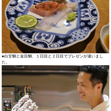
●白甘鯛と金目鯛、１日目と２日目でプレゼンが違いまし
た。