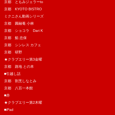
京都 ともみジェラーto
京都 KYOTO BISTRO
ミクニさん動画シリーズ
京都 圓融菴 小林
京都 ショコラ Dari K
京都 鮨 忠保
京都 シンレス カフェ
京都 研野
★クラブエリー第3金曜
京都 路地 との本
■引越し話
京都 割烹しなとみ
京都 八百一本館
■赤
★クラブエリー第2木曜
■iPad