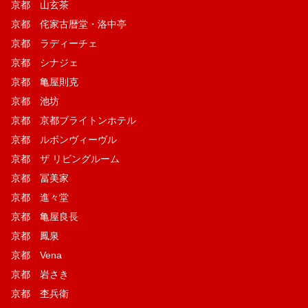
京都 山玄茶
京都 侘家古暦堂・洛中亭
京都 ラディーチェ
京都 シナジェ
京都 亀屋則克
京都 池坊
京都 京都ブライトンホテル
京都 ルボンヴィーヴル
京都 ザ リビングルーム
京都 冨美家
京都 進々堂
京都 亀屋良長
京都 鳳泉
京都 Vena
京都 岩さき
京都 杢兵衛