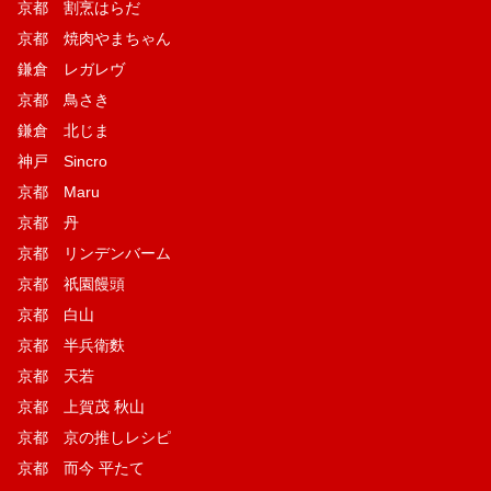
京都 割烹はらだ
京都 焼肉やまちゃん
鎌倉 レガレヴ
京都 鳥さき
鎌倉 北じま
神戸 Sincro
京都 Maru
京都 丹
京都 リンデンバーム
京都 祇園饅頭
京都 白山
京都 半兵衛麩
京都 天若
京都 上賀茂 秋山
京都 京の推しレシピ
京都 而今 平たて