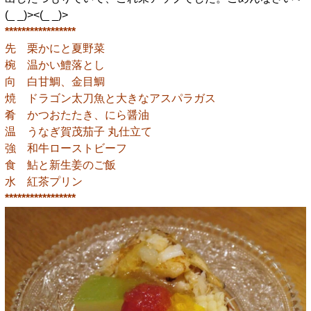
(_ _)><(_ _)>
*****************
先 栗かにと夏野菜
椀 温かい鱧落とし
向 白甘鯛、金目鯛
焼 ドラゴン太刀魚と大きなアスパラガス
肴 かつおたたき、にら醤油
温 うなぎ賀茂茄子 丸仕立て
強 和牛ローストビーフ
食 鮎と新生姜のご飯
水 紅茶プリン
*****************