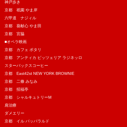
神戸歩き
京都 祇園 やま岸
六甲道 ナジィル
京都 葵献心 やま田
京都 宮脇
■オペラ映画
京都 カフェ ポタリ
京都 アンティカ ピッツェリア ラジネッロ
スターバックスコーヒー
京都 East42st NEW YORK BROWNIE
京都 二條 みなみ
京都 招福亭
京都 シャルキュトリーM
肩治療
ダメエリー
京都 イル パッパラルド