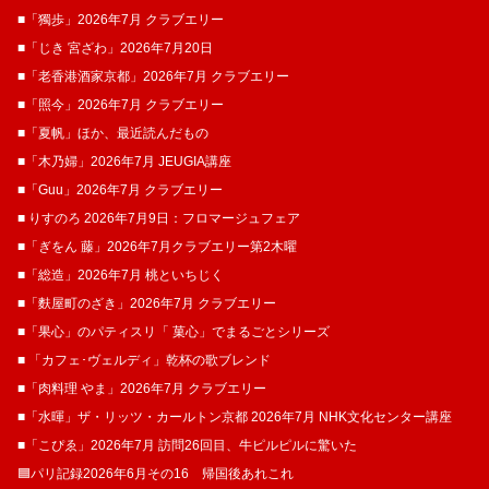
■「獨歩」2026年7月 クラブエリー
■「じき 宮ざわ」2026年7月20日
■「老香港酒家京都」2026年7月 クラブエリー
■「照今」2026年7月 クラブエリー
■「夏帆」ほか、最近読んだもの
■「木乃婦」2026年7月 JEUGIA講座
■「Guu」2026年7月 クラブエリー
■ りすのろ 2026年7月9日：フロマージュフェア
■「ぎをん 藤」2026年7月クラブエリー第2木曜
■「総造」2026年7月 桃といちじく
■「麩屋町のざき」2026年7月 クラブエリー
■「果心」のパティスリ「 菓​心」でまるごとシリーズ
■ 「カフェ･ヴェルディ」乾杯の歌ブレンド
■「肉料理 やま」2026年7月 クラブエリー
■「水暉」ザ・リッツ・カールトン京都 2026年7月 NHK文化センター講座
■「こぴゑ」2026年7月 訪問26回目、牛ピルピルに驚いた
🟦パリ記録2026年6月その16 帰国後あれこれ