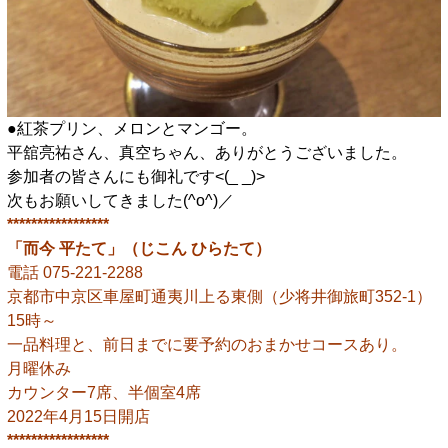
●紅茶プリン、メロンとマンゴー。
平舘亮祐さん、真空ちゃん、ありがとうございました。
参加者の皆さんにも御礼です<(_ _)>
次もお願いしてきました(^o^)／
*****************
「而今 平たて」（じこん ひらたて）
電話 075-221-2288
京都市中京区車屋町通夷川上る東側（少将井御旅町352-1）
15時～
一品料理と、前日までに要予約のおまかせコースあり。
月曜休み
カウンター7席、半個室4席
2022年4月15日開店
*****************