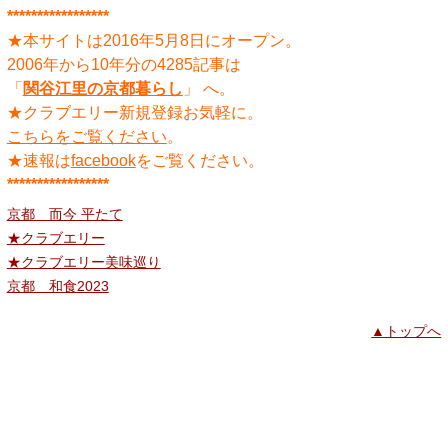
*****************
★本サイトは2016年5月8日にオープン。
2006年から10年分の4285記事は
「
関谷江里の京都暮らし
」 へ。
★クラブエリー新規登録お気軽に。
こちらをご覧ください
。
★速報は
facebook
をご覧ください。
*****************
京都 而今 平たて
★クラブエリー
★クラブエリー美味巡り
京都 和食2023
▲トップへ