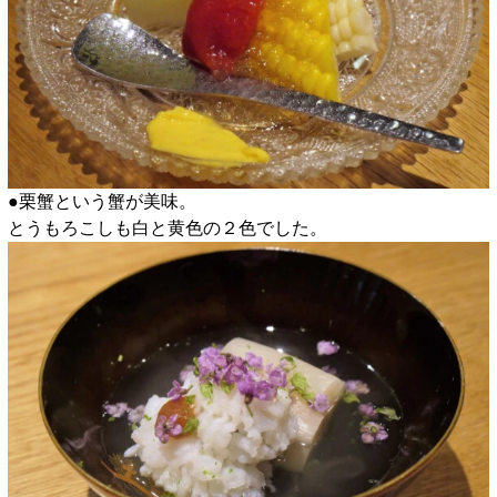
●栗蟹という蟹が美味。
とうもろこしも白と黄色の２色でした。