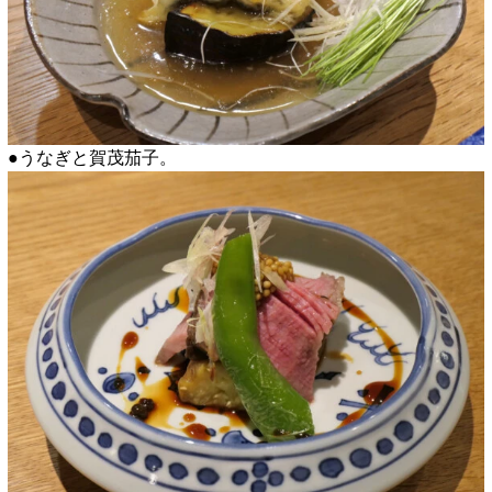
●うなぎと賀茂茄子。