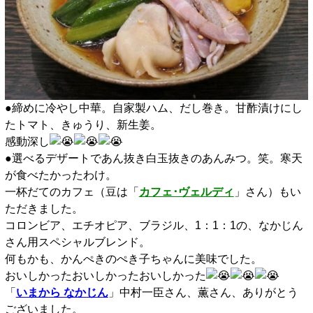
●締めに冷やし中華。自家製ハム、だし巻き。甘酢漬けにし
たトマト、きゅうり、新生姜。
感動深し
●選べるデザートであん抜き白玉抜きのあんみつ。笑。寒天
が食べたかったわけ。
一杯だてのカフェ（豆は「
カフェ･ヴェルディ
」さん）もい
ただきました。
コロンビア、エチオピア、ブラジル、1：1：1の、なかじん
さん用スペシャルブレンド。
何もかも、かんぺきのぺき子ちゃんに美味でした。
おいしかったおいしかったおいしかった
「
いまから なかじん
」中村一臣さん、薫さん、ありがとう
ございました。