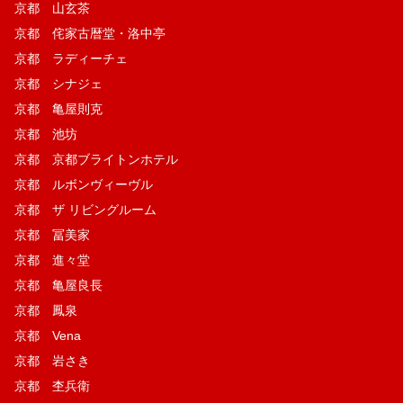
京都 山玄茶
京都 侘家古暦堂・洛中亭
京都 ラディーチェ
京都 シナジェ
京都 亀屋則克
京都 池坊
京都 京都ブライトンホテル
京都 ルボンヴィーヴル
京都 ザ リビングルーム
京都 冨美家
京都 進々堂
京都 亀屋良長
京都 鳳泉
京都 Vena
京都 岩さき
京都 杢兵衛