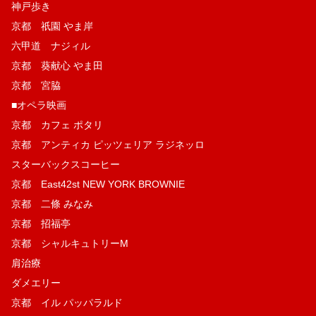
神戸歩き
京都 祇園 やま岸
六甲道 ナジィル
京都 葵献心 やま田
京都 宮脇
■オペラ映画
京都 カフェ ポタリ
京都 アンティカ ピッツェリア ラジネッロ
スターバックスコーヒー
京都 East42st NEW YORK BROWNIE
京都 二條 みなみ
京都 招福亭
京都 シャルキュトリーM
肩治療
ダメエリー
京都 イル パッパラルド