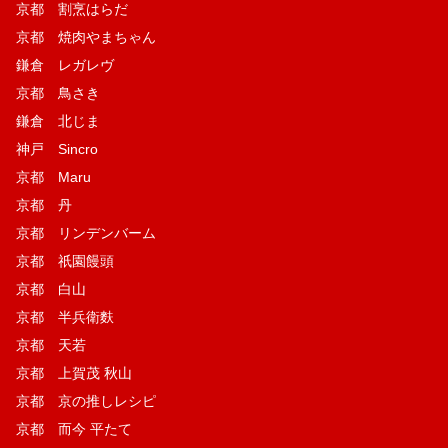
京都 割烹はらだ
京都 焼肉やまちゃん
鎌倉 レガレヴ
京都 鳥さき
鎌倉 北じま
神戸 Sincro
京都 Maru
京都 丹
京都 リンデンバーム
京都 祇園饅頭
京都 白山
京都 半兵衛麩
京都 天若
京都 上賀茂 秋山
京都 京の推しレシピ
京都 而今 平たて