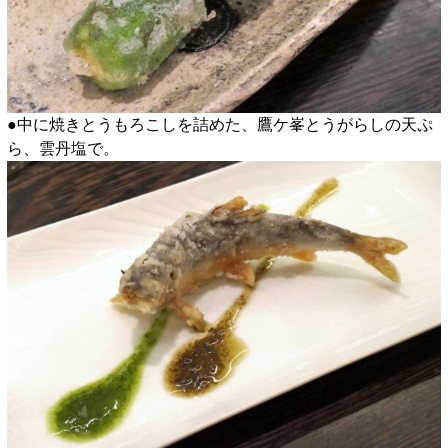
●中に焼きとうもろこしを詰めた、鷹ケ峯とうがらしの天ぷ
ら、雲丹塩で。