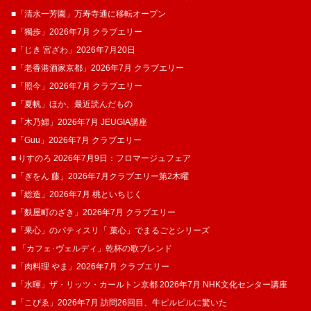
■「清水一芳園」万寿寺通に移転オープン
■「獨歩」2026年7月 クラブエリー
■「じき 宮ざわ」2026年7月20日
■「老香港酒家京都」2026年7月 クラブエリー
■「照今」2026年7月 クラブエリー
■「夏帆」ほか、最近読んだもの
■「木乃婦」2026年7月 JEUGIA講座
■「Guu」2026年7月 クラブエリー
■ りすのろ 2026年7月9日：フロマージュフェア
■「ぎをん 藤」2026年7月クラブエリー第2木曜
■「総造」2026年7月 桃といちじく
■「麩屋町のざき」2026年7月 クラブエリー
■「果心」のパティスリ「 菓​心」でまるごとシリーズ
■ 「カフェ･ヴェルディ」乾杯の歌ブレンド
■「肉料理 やま」2026年7月 クラブエリー
■「水暉」ザ・リッツ・カールトン京都 2026年7月 NHK文化センター講座
■「こぴゑ」2026年7月 訪問26回目、牛ピルピルに驚いた