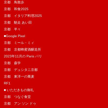
京都 鳥散歩
京都 和食2025
京都 イタリア料理2025
京都 馳走 あい田
京都 半々
■Google Pixel
京都 ミール・ミィ
京都 京都蜂蜜酒醸造所
2023年11月の Paris パリ
京都 森学
京都 デュシタニ京都
京都 東洋一の蕎麦
RF1
■ いただきもの御礼
京都 つなぐ食堂
京都 アン ソン ドゥ