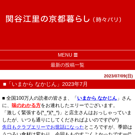
MENU
最新の投稿一覧
2023/07/09(日)
■「いまから なかじん」2023年7月
■ 全国100万人の読者の皆さま、「
いまから なかじん
」さん
に、
味のわかる方
をお連れしたエリーでございます。
「激しく緊張する(*_*)(*_*)」と店主さんはおっしゃっていま
したが、いつも通りにしてくださればよいのです(^o^)
先日もクラブエリーでお世話になった
ところですが、季節は
うつろい食材は変わり、今回もものすごくよかったですー(^