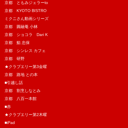
京都 ともみジェラーto
京都 KYOTO BISTRO
ミクニさん動画シリーズ
京都 圓融菴 小林
京都 ショコラ Dari K
京都 鮨 忠保
京都 シンレス カフェ
京都 研野
★クラブエリー第3金曜
京都 路地 との本
■引越し話
京都 割烹しなとみ
京都 八百一本館
■赤
★クラブエリー第2木曜
■iPad