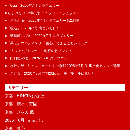
■「Guu」2026年7月 クラブエリー
■ りすのろ 2026年7月9日：フロマージュフェア
■「ぎをん 藤」2026年7月クラブエリー第2木曜
■「総造」2026年7月 桃といちじく
■「麩屋町のざき」2026年7月 クラブエリー
■「果心」のパティスリ「 菓​心」でまるごとシリーズ
■ 「カフェ･ヴェルディ」乾杯の歌ブレンド
■「肉料理 やま」2026年7月 クラブエリー
■「水暉」ザ・リッツ・カールトン京都 2026年7月 NHK文化センター講座
■「こぴゑ」2026年7月 訪問26回目、牛ピルピルに驚いた
カテゴリー
京都 HINATA ひなた
京都 清水一芳園
京都 ぎをん 藤
2026年6月 Paris パリ
京都 菓​心