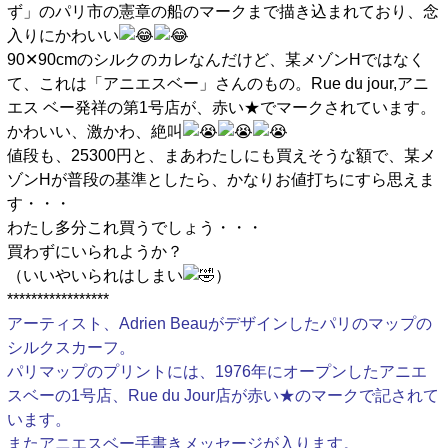
ず」のパリ市の憲章の船のマークまで描き込まれており、念
入りにかわいい
90✕90cmのシルクのカレなんだけど、某メゾンHではなく
て、これは「アニエスベー」さんのもの。Rue du jour,アニ
エス ベー発祥の第1号店が、赤い★でマークされています。
かわいい、激かわ、絶叫
値段も、25300円と、まあわたしにも買えそうな額で、某メ
ゾンHが普段の基準としたら、かなりお値打ちにすら思えま
す・・・
わたし多分これ買うでしょう・・・
買わずにいられようか？
（いいやいられはしまい
）
*****************
アーティスト、Adrien Beauがデザインしたパリのマップの
シルクスカーフ。
パリマップのプリントには、1976年にオープンしたアニエ
スベーの1号店、Rue du Jour店が赤い★のマークで記されて
います。
またアニエスベー手書きメッセージが入ります。