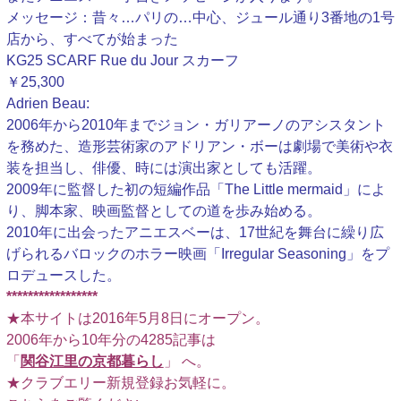
メッセージ：昔々…パリの…中心、ジュール通り3番地の1号
店から、すべてが始まった
KG25 SCARF Rue du Jour スカーフ
￥25,300
Adrien Beau:
2006年から2010年までジョン・ガリアーノのアシスタント
を務めた、造形芸術家のアドリアン・ボーは劇場で美術や衣
装を担当し、俳優、時には演出家としても活躍。
2009年に監督した初の短編作品「The Little mermaid」によ
り、脚本家、映画監督としての道を歩み始める。
2010年に出会ったアニエスベーは、17世紀を舞台に繰り広
げられるバロックのホラー映画「Irregular Seasoning」をプ
ロデュースした。
*****************
★本サイトは2016年5月8日にオープン。
2006年から10年分の4285記事は
「
関谷江里の京都暮らし
」 へ。
★クラブエリー新規登録お気軽に。