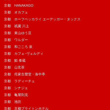
京都 HANAKAGO
京都 オカフェ
京都 ホーフベッカライ エーデッガー・タックス
京都 祇園 川上
京都 東山ゆう豆
京都 ワルダー
京都 和ごころ 泉
京都 カフェ･ヴェルディ
京都 鮨 泰蔵
京都 山玄茶
京都 侘家古暦堂・洛中亭
京都 ラディーチェ
京都 シナジェ
京都 亀屋則克
京都 池坊
京都 京都ブライトンホテル