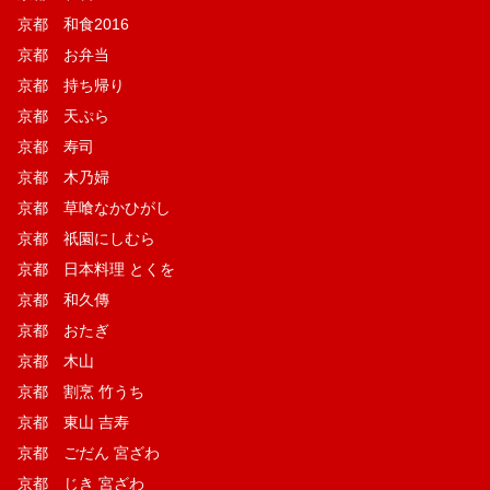
京都 和食2016
京都 お弁当
京都 持ち帰り
京都 天ぷら
京都 寿司
京都 木乃婦
京都 草喰なかひがし
京都 祇園にしむら
京都 日本料理 とくを
京都 和久傳
京都 おたぎ
京都 木山
京都 割烹 竹うち
京都 東山 吉寿
京都 ごだん 宮ざわ
京都 じき 宮ざわ