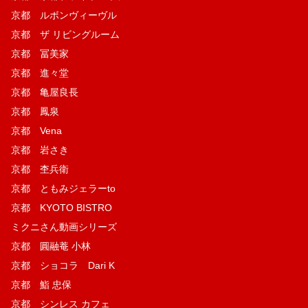
京都 ルボンヴィーヴル
京都 ザ リビングルーム
京都 冨美家
京都 進々堂
京都 亀屋良長
京都 鳳泉
京都 Vena
京都 岩さき
京都 杢兵衛
京都 ともみジェラーto
京都 KYOTO BISTRO
ミクニさん動画シリーズ
京都 圓融菴 小林
京都 ショコラ Dari K
京都 鮨 忠保
京都 シンレス カフェ