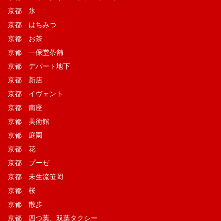
京都 氷
京都 はちみつ
京都 お茶
京都 一保堂茶舗
京都 デパート地下
京都 新店
京都 イヴェント
京都 南座
京都 美術館
京都 庭園
京都 花
京都 プーゼ
京都 未生流笹岡
京都 桜
京都 散歩
京都 四つ葉、双葉タクシー