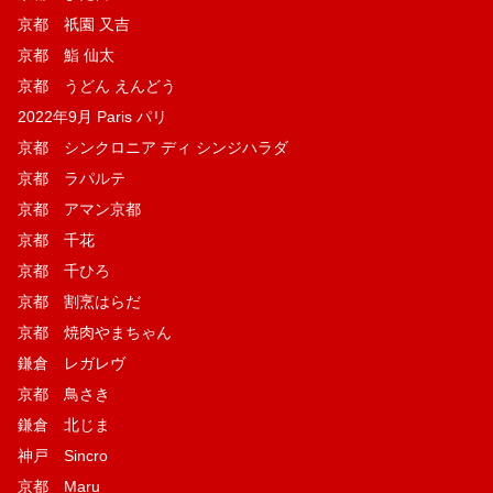
京都 祇園 又吉
京都 鮨 仙太
京都 うどん えんどう
2022年9月 Paris パリ
京都 シンクロニア ディ シンジハラダ
京都 ラパルテ
京都 アマン京都
京都 千花
京都 千ひろ
京都 割烹はらだ
京都 焼肉やまちゃん
鎌倉 レガレヴ
京都 鳥さき
鎌倉 北じま
神戸 Sincro
京都 Maru