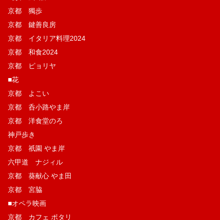
京都 獨歩
京都 鍵善良房
京都 イタリア料理2024
京都 和食2024
京都 ピョリヤ
■花
京都 よこい
京都 呑小路やま岸
京都 洋食堂のろ
神戸歩き
京都 祇園 やま岸
六甲道 ナジィル
京都 葵献心 やま田
京都 宮脇
■オペラ映画
京都 カフェ ポタリ