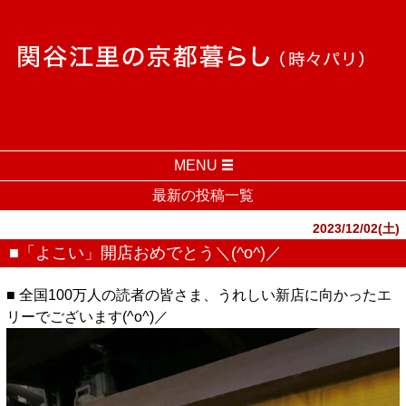
MENU
最新の投稿一覧
2023/12/02(土)
■「よこい」開店おめでとう＼(^o^)／
■ 全国100万人の読者の皆さま、うれしい新店に向かったエ
リーでございます(^o^)／