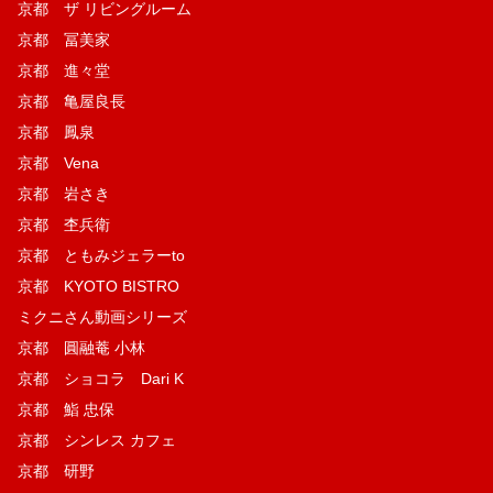
京都 ザ リビングルーム
京都 冨美家
京都 進々堂
京都 亀屋良長
京都 鳳泉
京都 Vena
京都 岩さき
京都 杢兵衛
京都 ともみジェラーto
京都 KYOTO BISTRO
ミクニさん動画シリーズ
京都 圓融菴 小林
京都 ショコラ Dari K
京都 鮨 忠保
京都 シンレス カフェ
京都 研野