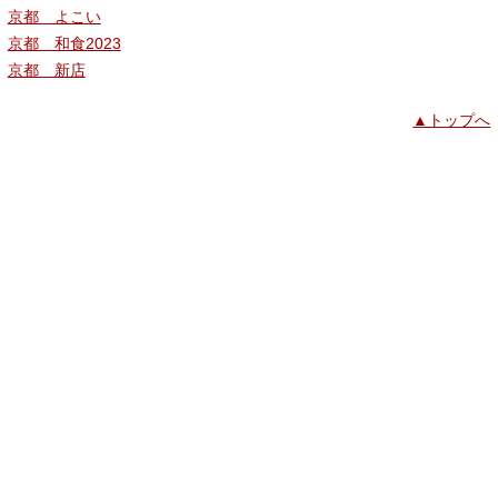
京都 よこい
京都 和食2023
京都 新店
▲トップへ