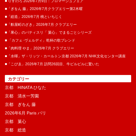
■ りすのろ 2026年7月9日：フロマージュフェア
■「ぎをん 藤」2026年7月クラブエリー第2木曜
■「総造」2026年7月 桃といちじく
■「麩屋町のざき」2026年7月 クラブエリー
■「果心」のパティスリ「 菓​心」でまるごとシリーズ
■ 「カフェ･ヴェルディ」乾杯の歌ブレンド
■「肉料理 やま」2026年7月 クラブエリー
■「水暉」ザ・リッツ・カールトン京都 2026年7月 NHK文化センター講座
■「こぴゑ」2026年7月 訪問26回目、牛ピルピルに驚いた
カテゴリー
京都 HINATA ひなた
京都 清水一芳園
京都 ぎをん 藤
2026年6月 Paris パリ
京都 菓​心
京都 総造