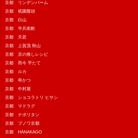
京都 リンデンバーム
京都 祇園饅頭
京都 白山
京都 半兵衛麩
京都 天若
京都 上賀茂 秋山
京都 京の推しレシピ
京都 而今 平たて
京都 ルカ
京都 串かつ
京都 中村屋
京都 ショコラトリ ヒサシ
京都 マドラグ
京都 ナポリタン
京都 ブノワ京都
京都 HANAKAGO