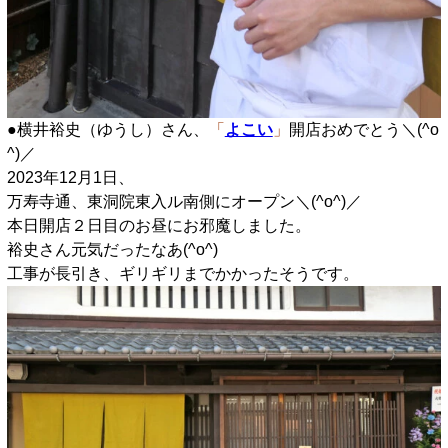
●横井裕史（ゆうし）さん、
「
よこい
」
開店おめでとう＼(^o
^)／
2023年12月1日、
万寿寺通、東洞院東入ル南側にオープン＼(^o^)／
本日開店２日目のお昼にお邪魔しました。
裕史さん元気だったなあ(^o^)
工事が長引き、ギリギリまでかかったそうです。