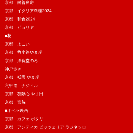
京都 鍵善良房
京都 イタリア料理2024
京都 和食2024
京都 ピョリヤ
■花
京都 よこい
京都 呑小路やま岸
京都 洋食堂のろ
神戸歩き
京都 祇園 やま岸
六甲道 ナジィル
京都 葵献心 やま田
京都 宮脇
■オペラ映画
京都 カフェ ポタリ
京都 アンティカ ピッツェリア ラジネッロ