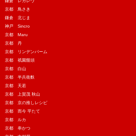
鎌倉 レガレヴ
京都 鳥さき
鎌倉 北じま
神戸 Sincro
京都 Maru
京都 丹
京都 リンデンバーム
京都 祇園饅頭
京都 白山
京都 半兵衛麩
京都 天若
京都 上賀茂 秋山
京都 京の推しレシピ
京都 而今 平たて
京都 ルカ
京都 串かつ