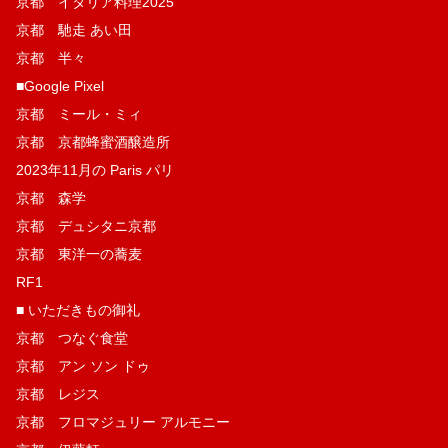
京都 イタリア料理2025
京都 馳走 あい田
京都 半々
■Google Pixel
京都 ミール・ミィ
京都 京都蜂蜜酒醸造所
2023年11月の Paris パリ
京都 森学
京都 デュシタニ京都
京都 東洋一の蕎麦
RF1
■ いただきもの御礼
京都 つなぐ食堂
京都 アン ソン ドゥ
京都 レジス
京都 フロマジュリー アルモニー