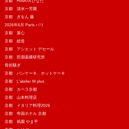
京都 HINATA ひなた
京都 清水一芳園
京都 ぎをん 藤
2026年6月 Paris パリ
京都 菓​心
京都 総造
京都 アシエット デセール
京都 田淵薬膳研究所
骨折騒ぎ
京都 パンケーキ、ホットケーキ
京都 L'atelier M plus
京都 カペラ京都
京都 山本料理店
京都 イタリア料理2026
京都 帝国ホテル 京都
京都 祇園 やま平