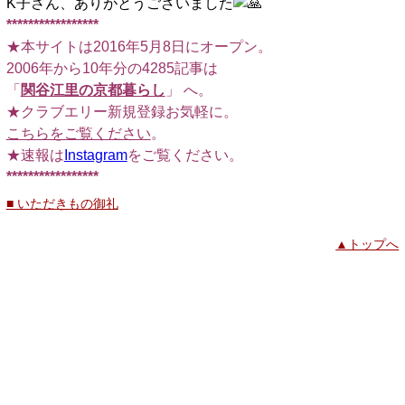
K子さん、ありがとうございました
*****************
★本サイトは2016年5月8日にオープン。
2006年から10年分の4285記事は
「
関谷江里の京都暮らし
」 へ。
★クラブエリー新規登録お気軽に。
こちらをご覧ください
。
★速報は
Instagram
をご覧ください。
*****************
■ いただきもの御礼
▲トップへ