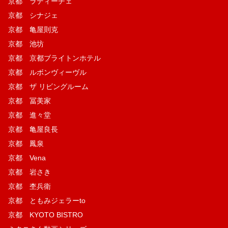
京都 ラディーチェ
京都 シナジェ
京都 亀屋則克
京都 池坊
京都 京都ブライトンホテル
京都 ルボンヴィーヴル
京都 ザ リビングルーム
京都 冨美家
京都 進々堂
京都 亀屋良長
京都 鳳泉
京都 Vena
京都 岩さき
京都 杢兵衛
京都 ともみジェラーto
京都 KYOTO BISTRO