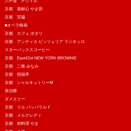
六甲道 ナジィル
京都 葵献心 やま田
京都 宮脇
■オペラ映画
京都 カフェ ポタリ
京都 アンティカ ピッツェリア ラジネッロ
スターバックスコーヒー
京都 East42st NEW YORK BROWNIE
京都 二條 みなみ
京都 招福亭
京都 シャルキュトリーM
肩治療
ダメエリー
京都 イル パッパラルド
京都 メルクレディ
京都 肉料理 やま