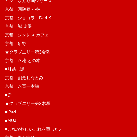
ミクニさん動画シリーズ
京都 圓融菴 小林
京都 ショコラ Dari K
京都 鮨 忠保
京都 シンレス カフェ
京都 研野
★クラブエリー第3金曜
京都 路地 との本
■引越し話
京都 割烹しなとみ
京都 八百一本館
■赤
★クラブエリー第2木曜
■iPad
■MUJI
■これが欲しいこれを買った♪