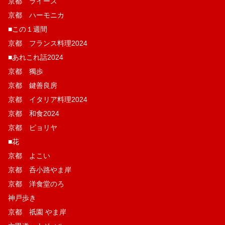
京都 ライース
京都 ハーモニカ
■この１週間
京都 フランス料理2024
■あれこれ話2024
京都 獨歩
京都 鍵善良房
京都 イタリア料理2024
京都 和食2024
京都 ピョリヤ
■花
京都 よこい
京都 呑小路やま岸
京都 洋食堂のろ
神戸歩き
京都 祇園 やま岸