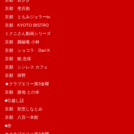
京都 杢兵衛
京都 ともみジェラーto
京都 KYOTO BISTRO
ミクニさん動画シリーズ
京都 圓融菴 小林
京都 ショコラ Dari K
京都 鮨 忠保
京都 シンレス カフェ
京都 研野
★クラブエリー第3金曜
京都 路地 との本
■引越し話
京都 割烹しなとみ
京都 八百一本館
■赤
★クラブエリー第2木曜