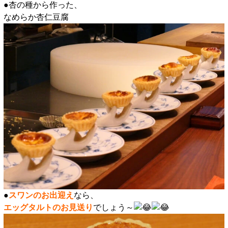
●杏の種から作った、
なめらか杏仁豆腐
●
スワンのお出迎え
なら、
エッグタルトのお見送り
でしょう～