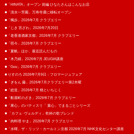
■「HINATA」オープン 前編 ひなたさんはこんなお店
■「清水一芳園」万寿寺通に移転オープン
■「獨歩」2026年7月 クラブエリー
■「じき 宮ざわ」2026年7月20日
■「老香港酒家京都」2026年7月 クラブエリー
■「照今」2026年7月 クラブエリー
■「夏帆」ほか、最近読んだもの
■「木乃婦」2026年7月 JEUGIA講座
■「Guu」2026年7月 クラブエリー
■ りすのろ 2026年7月9日：フロマージュフェア
■「ぎをん 藤」2026年7月クラブエリー第2木曜
■「総造」2026年7月 桃といちじく
■「麩屋町のざき」2026年7月 クラブエリー
■「果心」のパティスリ「 菓​心」でまるごとシリーズ
■ 「カフェ･ヴェルディ」乾杯の歌ブレンド
■「肉料理 やま」2026年7月 クラブエリー
■「水暉」ザ・リッツ・カールトン京都 2026年7月 NHK文化センター講座