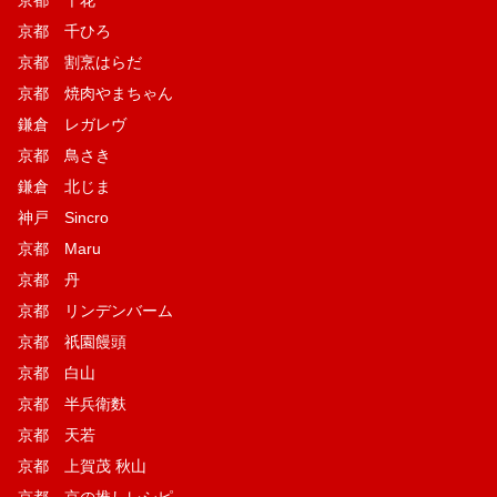
京都 千ひろ
京都 割烹はらだ
京都 焼肉やまちゃん
鎌倉 レガレヴ
京都 鳥さき
鎌倉 北じま
神戸 Sincro
京都 Maru
京都 丹
京都 リンデンバーム
京都 祇園饅頭
京都 白山
京都 半兵衛麩
京都 天若
京都 上賀茂 秋山
京都 京の推しレシピ