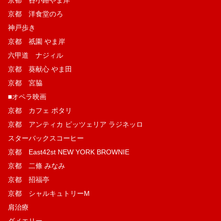
京都 洋食堂のろ
神戸歩き
京都 祇園 やま岸
六甲道 ナジィル
京都 葵献心 やま田
京都 宮脇
■オペラ映画
京都 カフェ ポタリ
京都 アンティカ ピッツェリア ラジネッロ
スターバックスコーヒー
京都 East42st NEW YORK BROWNIE
京都 二條 みなみ
京都 招福亭
京都 シャルキュトリーM
肩治療
ダメエリー