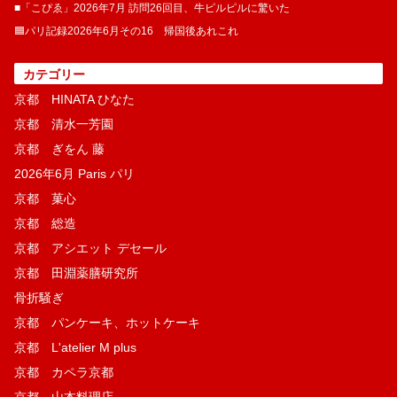
■「こぴゑ」2026年7月 訪問26回目、牛ピルピルに驚いた
🟦パリ記録2026年6月その16 帰国後あれこれ
カテゴリー
京都 HINATA ひなた
京都 清水一芳園
京都 ぎをん 藤
2026年6月 Paris パリ
京都 菓​心
京都 総造
京都 アシエット デセール
京都 田淵薬膳研究所
骨折騒ぎ
京都 パンケーキ、ホットケーキ
京都 L'atelier M plus
京都 カペラ京都
京都 山本料理店