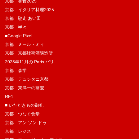
京都 和食2025
京都 イタリア料理2025
京都 馳走 あい田
京都 半々
■Google Pixel
京都 ミール・ミィ
京都 京都蜂蜜酒醸造所
2023年11月の Paris パリ
京都 森学
京都 デュシタニ京都
京都 東洋一の蕎麦
RF1
■ いただきもの御礼
京都 つなぐ食堂
京都 アン ソン ドゥ
京都 レジス