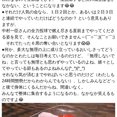
なかない、ということになります😂😂
●それだけ人気の会なら、１日２回とか、あるいは２日３日
と連続でやっていただけばどうなのか？ という意見もあり
ますが、
中村一臣さんの全力投球で燃え尽きる直前までやってくださ
る姿を見て、そんなことお願いできません～(￣○￣;)(￣○￣;)
それでたった６席の奪い合いとなります😱😱
●何か、多大な無理の上に成り立っているおいしさってどう
なのかとわたしは毎日考えているのだけど、「無理しないで
ね」と言っても無理とも思わずやっているのよね。嬉々とし
てやっている節もあるのよねみんな(*_*)(*_*)
それなら気が済むまでやればいいと思うのだけど（わたしも
24時間態勢だからわからんでもない）、しかしみんなどどっ
と後で身体にくるんだからね、間違いなく。
みんなで整体に集合するようになるのも、なかなか笑えるも
のですよ😂