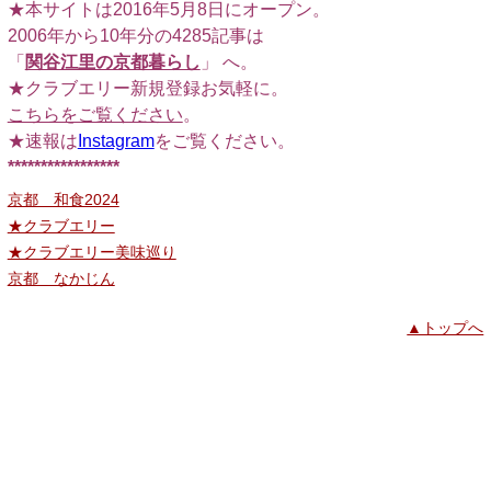
★本サイトは2016年5月8日にオープン。
2006年から10年分の4285記事は
「
関谷江里の京都暮らし
」 へ。
★クラブエリー新規登録お気軽に。
こちらをご覧ください
。
★速報は
Instagram
をご覧ください。
*****************
京都 和食2024
★クラブエリー
★クラブエリー美味巡り
京都 なかじん
▲トップへ