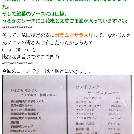
た。
そして鮎蓼のソースには山椒。
うるかのソースには花椒と太香ごま油が入っています
🎵🤗
*****************
そして、竜田揚げの衣に
ガラムマサラ入り
って、なかじんさ
んファンの皆さんご存じだったかしらん？
(￣○￣;)(￣○￣;)
比類なき旨さです(*_*)(*_*)
*****************
今回のコースです。以下順番にいきます。