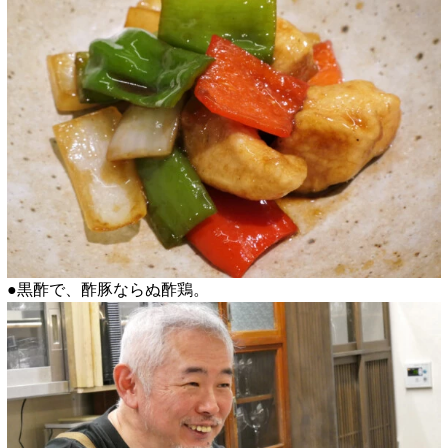
●黒酢で、酢豚ならぬ酢鶏。