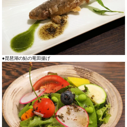
●琵琶湖の鮎の竜田揚げ