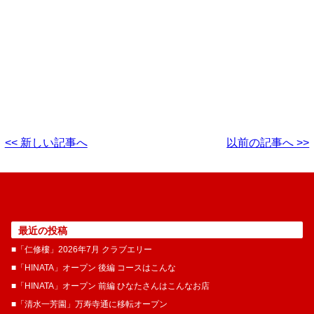
<< 新しい記事へ
以前の記事へ >>
最近の投稿
■「仁修樓」2026年7月 クラブエリー
■「HINATA」オープン 後編 コースはこんな
■「HINATA」オープン 前編 ひなたさんはこんなお店
■「清水一芳園」万寿寺通に移転オープン