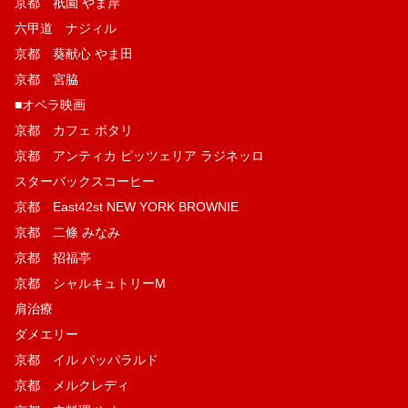
京都 祇園 やま岸
六甲道 ナジィル
京都 葵献心 やま田
京都 宮脇
■オペラ映画
京都 カフェ ポタリ
京都 アンティカ ピッツェリア ラジネッロ
スターバックスコーヒー
京都 East42st NEW YORK BROWNIE
京都 二條 みなみ
京都 招福亭
京都 シャルキュトリーM
肩治療
ダメエリー
京都 イル パッパラルド
京都 メルクレディ