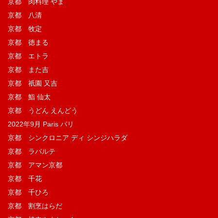
京都 肉料理 やま
京都 八清
京都 牧定
京都 徳まる
京都 エトラ
京都 また吉
京都 祇園 又吉
京都 鮨 仙太
京都 うどん えんどう
2022年9月 Paris パリ
京都 シンクロニア ディ シンジハラダ
京都 ラパルテ
京都 アマン京都
京都 千花
京都 千ひろ
京都 割烹はらだ