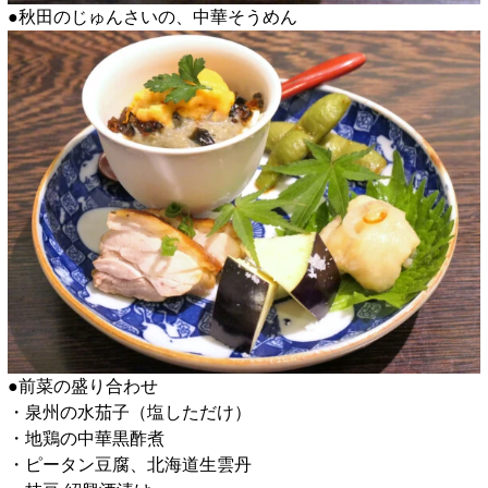
●秋田のじゅんさいの、中華そうめん
●前菜の盛り合わせ
・泉州の水茄子（塩しただけ）
・地鶏の中華黒酢煮
・ピータン豆腐、北海道生雲丹