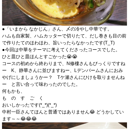
●「いまから なかじん」さん、〆の冷やし中華です。
ハムも自家製、ハムカッターで切りたて、だし巻きも目の前
で作りたてのほわほわ、旨いったらなかったです(T_T)
●今回は中華をテーマに考えてくださったコースでした。
ひと皿ひと皿ほんとすごかった😭😭
コースの初めから終わりまで、N修樓さんもびっくりですね
ー K、静華さんに並びますねー、Lデンバームさんにおみ
やげにしましょうかー？ Tケ瀬さんにひけを取りませんね
ー と言い合って味わったのでした。
何もかも、
も の す ご く
おいしかったです(*_*)(*_*)
中村一臣さんてほんと普通ではありません😂 どうかしてい
ます～～😂😂😂