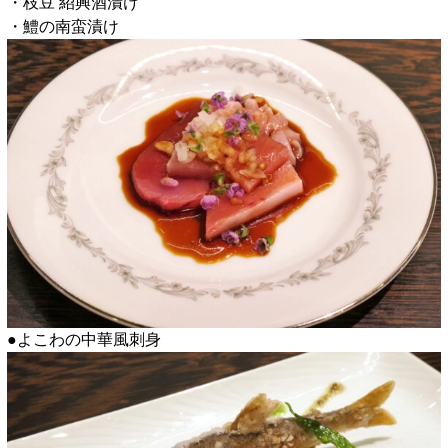
・枝豆 紹興酒漬け
・鱧の南蛮漬け
●よこわの中華風刺身