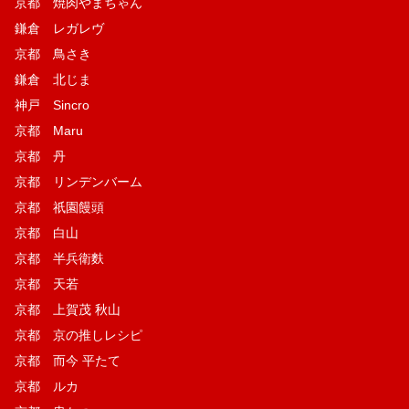
京都 焼肉やまちゃん
鎌倉 レガレヴ
京都 鳥さき
鎌倉 北じま
神戸 Sincro
京都 Maru
京都 丹
京都 リンデンバーム
京都 祇園饅頭
京都 白山
京都 半兵衛麩
京都 天若
京都 上賀茂 秋山
京都 京の推しレシピ
京都 而今 平たて
京都 ルカ