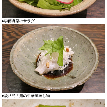
●季節野菜のサラダ
●淡路島の鱧の中華風蒸し物