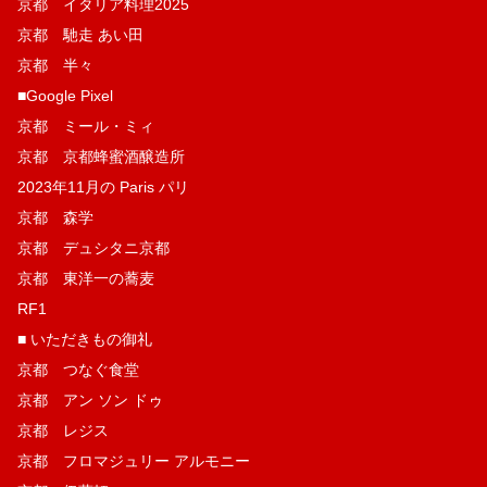
京都 イタリア料理2025
京都 馳走 あい田
京都 半々
■Google Pixel
京都 ミール・ミィ
京都 京都蜂蜜酒醸造所
2023年11月の Paris パリ
京都 森学
京都 デュシタニ京都
京都 東洋一の蕎麦
RF1
■ いただきもの御礼
京都 つなぐ食堂
京都 アン ソン ドゥ
京都 レジス
京都 フロマジュリー アルモニー