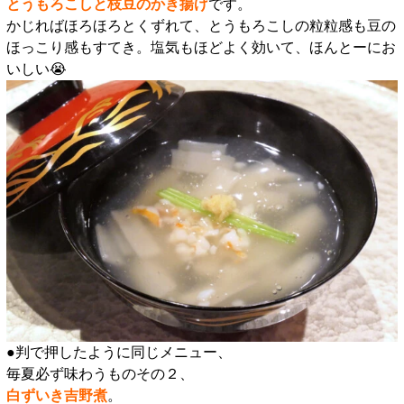
とうもろこしと枝豆のかき揚げ
です。
かじればほろほろとくずれて、とうもろこしの粒粒感も豆の
ほっこり感もすてき。塩気もほどよく効いて、ほんとーにお
いしい😭
●判で押したように同じメニュー、
毎夏必ず味わうものその２、
白ずいき吉野煮
。