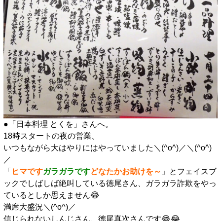
●「日本料理 とくを」さんへ。
18時スタートの夜の営業、
いつもながら大はやりにはやっていました＼(^o^)／＼(^o^)
／
「
ヒマです
ガラガラです
どなたかお助けを～
」とフェイスブ
ックでしばしば絶叫している徳尾さん、ガラガラ詐欺をやっ
ているとしか思えません😂
満席大盛況＼(^o^)／
信じられないしんじさん、徳尾真次さんです😂😂