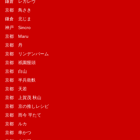
鎌倉 レガレヴ
京都 鳥さき
鎌倉 北じま
神戸 Sincro
京都 Maru
京都 丹
京都 リンデンバーム
京都 祇園饅頭
京都 白山
京都 半兵衛麩
京都 天若
京都 上賀茂 秋山
京都 京の推しレシピ
京都 而今 平たて
京都 ルカ
京都 串かつ