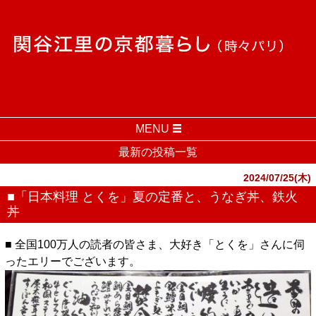
MENU
最新の投稿一覧
2024/07/25(木)
■「日本料理 とくを」夏の定番と、うなぎ丼、鉄火
丼
■ 全国100万人の読者の皆さま、大好き「とくを」さんに伺
ったエリーでございます。