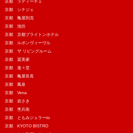
京都 ラディーチェ
京都 シナジェ
京都 亀屋則克
京都 池坊
京都 京都ブライトンホテル
京都 ルボンヴィーヴル
京都 ザ リビングルーム
京都 冨美家
京都 進々堂
京都 亀屋良長
京都 鳳泉
京都 Vena
京都 岩さき
京都 杢兵衛
京都 ともみジェラーto
京都 KYOTO BISTRO