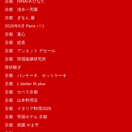
京都 HINATA ひなた
京都 清水一芳園
京都 ぎをん 藤
2026年6月 Paris パリ
京都 菓​心
京都 総造
京都 アシエット デセール
京都 田淵薬膳研究所
骨折騒ぎ
京都 パンケーキ、ホットケーキ
京都 L'atelier M plus
京都 カペラ京都
京都 山本料理店
京都 イタリア料理2026
京都 帝国ホテル 京都
京都 祇園 やま平