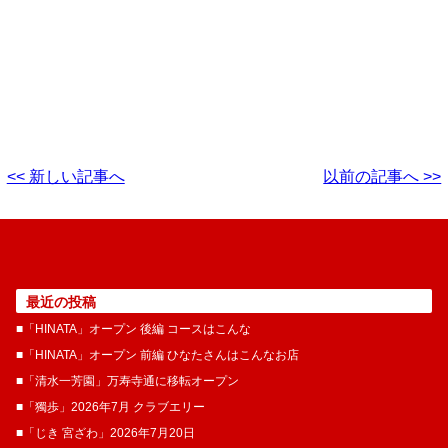
<< 新しい記事へ
以前の記事へ >>
最近の投稿
■「HINATA」オープン 後編 コースはこんな
■「HINATA」オープン 前編 ひなたさんはこんなお店
■「清水一芳園」万寿寺通に移転オープン
■「獨歩」2026年7月 クラブエリー
■「じき 宮ざわ」2026年7月20日