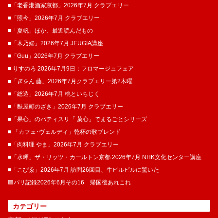
■「老香港酒家京都」2026年7月 クラブエリー
■「照今」2026年7月 クラブエリー
■「夏帆」ほか、最近読んだもの
■「木乃婦」2026年7月 JEUGIA講座
■「Guu」2026年7月 クラブエリー
■ りすのろ 2026年7月9日：フロマージュフェア
■「ぎをん 藤」2026年7月クラブエリー第2木曜
■「総造」2026年7月 桃といちじく
■「麩屋町のざき」2026年7月 クラブエリー
■「果心」のパティスリ「 菓​心」でまるごとシリーズ
■ 「カフェ･ヴェルディ」乾杯の歌ブレンド
■「肉料理 やま」2026年7月 クラブエリー
■「水暉」ザ・リッツ・カールトン京都 2026年7月 NHK文化センター講座
■「こぴゑ」2026年7月 訪問26回目、牛ピルピルに驚いた
🟦パリ記録2026年6月その16 帰国後あれこれ
カテゴリー