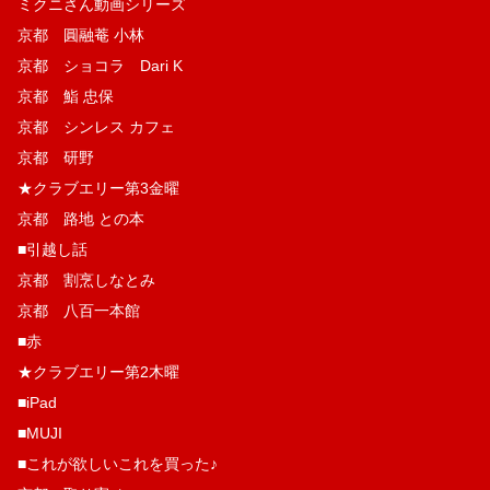
ミクニさん動画シリーズ
京都 圓融菴 小林
京都 ショコラ Dari K
京都 鮨 忠保
京都 シンレス カフェ
京都 研野
★クラブエリー第3金曜
京都 路地 との本
■引越し話
京都 割烹しなとみ
京都 八百一本館
■赤
★クラブエリー第2木曜
■iPad
■MUJI
■これが欲しいこれを買った♪