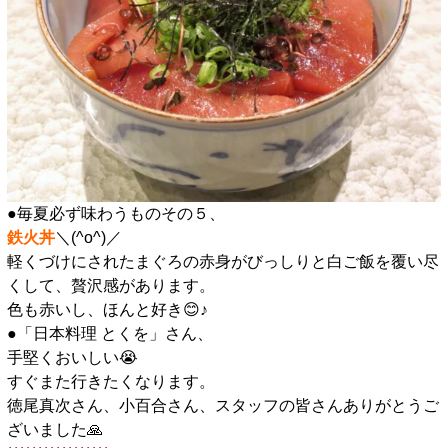
●毎夏必ず味わうものその５、
鉄火丼
＼(^o^)／
軽くづけにされたまぐろの赤身がびっしりと白ご飯を覆い尽
くして、贅沢感があります。
色も赤いし、ほんと好き😊♪
●「日本料理 とくを」さん、
手堅くおいしい😭
すぐまた行きたくなります。
徳尾真次さん、小百合さん、スタッフの皆さんありがとうご
ざいました🙏