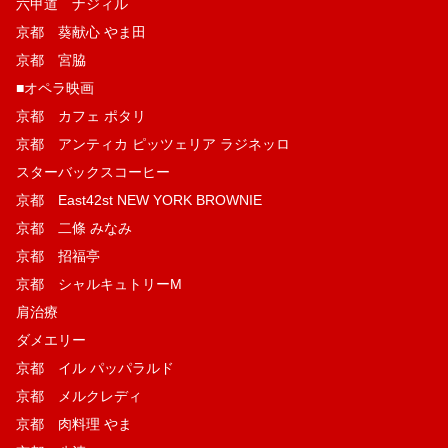
六甲道 ナジィル
京都 葵献心 やま田
京都 宮脇
■オペラ映画
京都 カフェ ポタリ
京都 アンティカ ピッツェリア ラジネッロ
スターバックスコーヒー
京都 East42st NEW YORK BROWNIE
京都 二條 みなみ
京都 招福亭
京都 シャルキュトリーM
肩治療
ダメエリー
京都 イル パッパラルド
京都 メルクレディ
京都 肉料理 やま