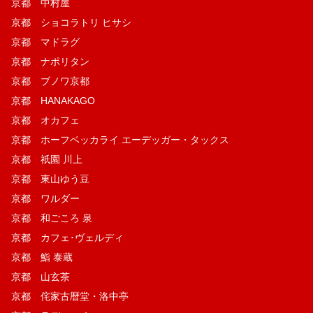
京都 中村屋
京都 ショコラトリ ヒサシ
京都 マドラグ
京都 ナポリタン
京都 ブノワ京都
京都 HANAKAGO
京都 オカフェ
京都 ホーフベッカライ エーデッガー・タックス
京都 祇園 川上
京都 東山ゆう豆
京都 ワルダー
京都 和ごころ 泉
京都 カフェ･ヴェルディ
京都 鮨 泰蔵
京都 山玄茶
京都 侘家古暦堂・洛中亭