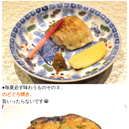
●毎夏必ず味わうものその３、
のどぐろ焼き
。
旨いったらないです😭