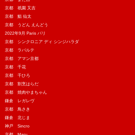
京都 祇園 又吉
京都 鮨 仙太
京都 うどん えんどう
2022年9月 Paris パリ
京都 シンクロニア ディ シンジハラダ
京都 ラパルテ
京都 アマン京都
京都 千花
京都 千ひろ
京都 割烹はらだ
京都 焼肉やまちゃん
鎌倉 レガレヴ
京都 鳥さき
鎌倉 北じま
神戸 Sincro
京都 Maru