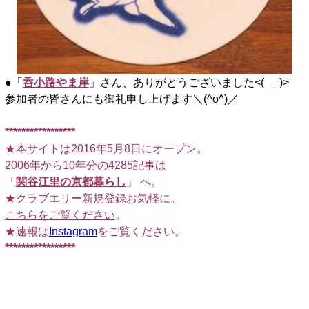
●「
呑小路やま岸
」さん、ありがとうございました<(_ _)>
参加者の皆さんにも御礼申し上げます＼(^o^)／
*****************
★本サイトは2016年5月8日にオープン。
2006年から10年分の4285記事は
「
関谷江里の京都暮らし
」 へ。
★クラブエリー新規登録お気軽に。
こちらをご覧ください
。
★速報は
Instagram
をご覧ください。
*****************