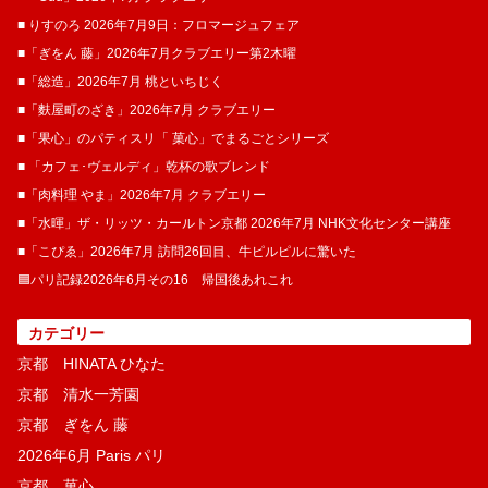
■ りすのろ 2026年7月9日：フロマージュフェア
■「ぎをん 藤」2026年7月クラブエリー第2木曜
■「総造」2026年7月 桃といちじく
■「麩屋町のざき」2026年7月 クラブエリー
■「果心」のパティスリ「 菓​心」でまるごとシリーズ
■ 「カフェ･ヴェルディ」乾杯の歌ブレンド
■「肉料理 やま」2026年7月 クラブエリー
■「水暉」ザ・リッツ・カールトン京都 2026年7月 NHK文化センター講座
■「こぴゑ」2026年7月 訪問26回目、牛ピルピルに驚いた
🟦パリ記録2026年6月その16 帰国後あれこれ
カテゴリー
京都 HINATA ひなた
京都 清水一芳園
京都 ぎをん 藤
2026年6月 Paris パリ
京都 菓​心