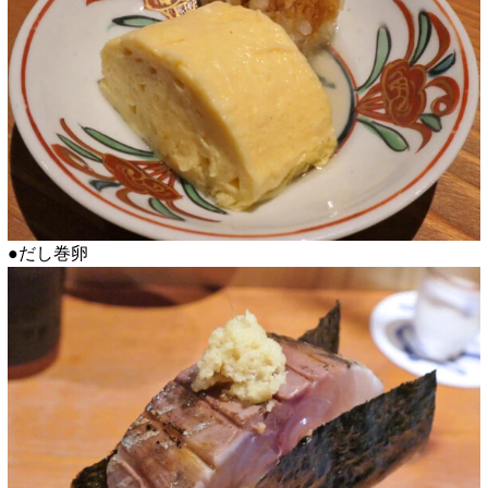
●だし巻卵