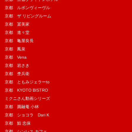
京都 ルボンヴィーヴル
京都 ザ リビングルーム
京都 冨美家
京都 進々堂
京都 亀屋良長
京都 鳳泉
京都 Vena
京都 岩さき
京都 杢兵衛
京都 ともみジェラーto
京都 KYOTO BISTRO
ミクニさん動画シリーズ
京都 圓融菴 小林
京都 ショコラ Dari K
京都 鮨 忠保
京都 シンレス カフェ