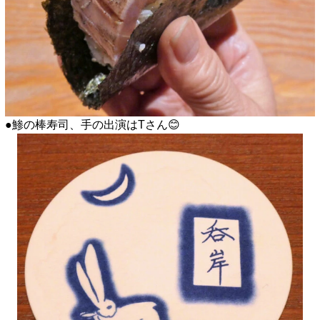
●鯵の棒寿司、手の出演はTさん😊