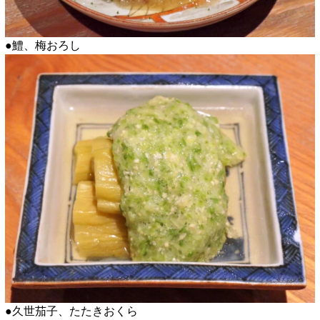
●鱧、梅おろし
●久世茄子、たたきおくら