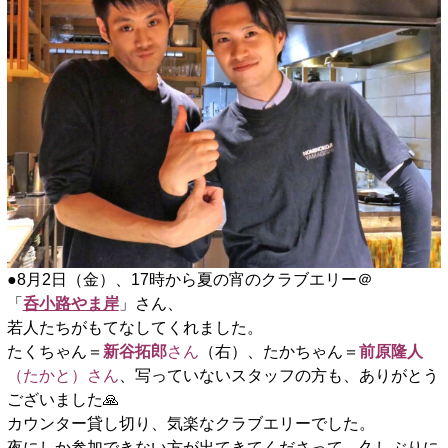
●8月2日（金）、17時から夏の宵のクラブエリー＠
「
呑小路やま岸
」さん、
若人たちがもてなしてくれました。
たくちゃん＝
新谷拓郎
さん
（右）、たかちゃん＝
前原隆人
（たかと）さん
、写っていないスタッフの方も、ありがとう
ございました🙏
カウンター貸し切り、気楽なクラブエリーでした。
夜にしか参加できない方が出てきてくださって、久しぶりに