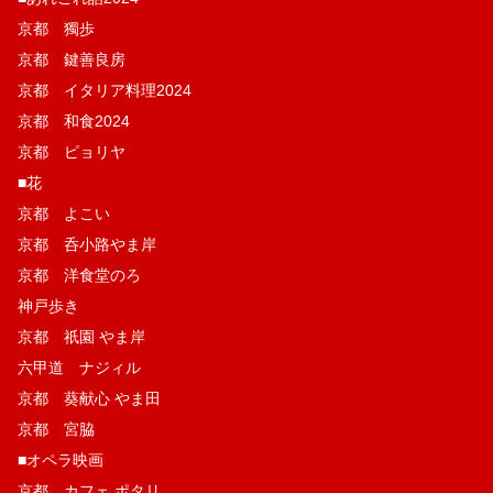
京都 獨歩
京都 鍵善良房
京都 イタリア料理2024
京都 和食2024
京都 ピョリヤ
■花
京都 よこい
京都 呑小路やま岸
京都 洋食堂のろ
神戸歩き
京都 祇園 やま岸
六甲道 ナジィル
京都 葵献心 やま田
京都 宮脇
■オペラ映画
京都 カフェ ポタリ