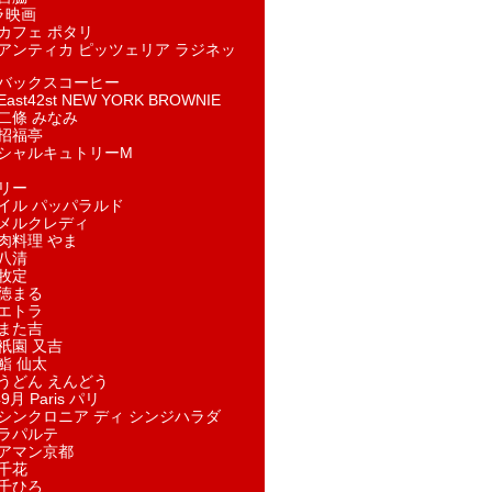
ラ映画
カフェ ポタリ
アンティカ ピッツェリア ラジネッ
バックスコーヒー
st42st NEW YORK BROWNIE
二條 みなみ
招福亭
シャルキュトリーM
リー
イル パッパラルド
メルクレディ
肉料理 やま
八清
牧定
徳まる
エトラ
また吉
祇園 又吉
鮨 仙太
うどん えんどう
9月 Paris パリ
シンクロニア ディ シンジハラダ
ラパルテ
アマン京都
千花
千ひろ