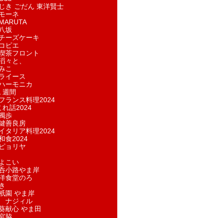
じき ごだん 東洋賢士
モーネ
ARUTA
八坂
チーズケーキ
コピエ
喫茶フロント
滔々と、
みこ
ライース
ハーモニカ
１週間
フランス料理2024
れ話2024
獨歩
鍵善良房
イタリア料理2024
和食2024
ピョリヤ
よこい
呑小路やま岸
洋食堂のろ
き
祇園 やま岸
 ナジィル
葵献心 やま田
宮脇