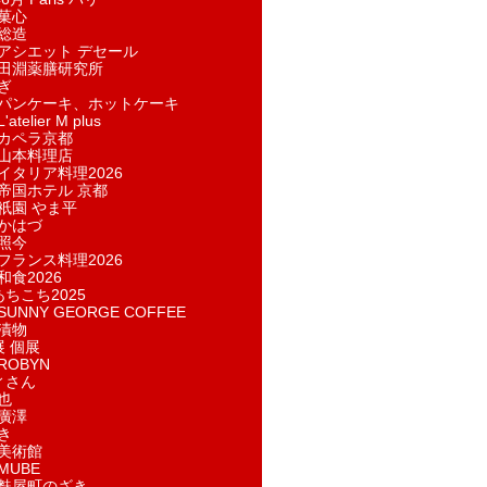
菓​心
総造
アシエット デセール
田淵薬膳研究所
ぎ
パンケーキ、ホットケーキ
telier M plus
カペラ京都
山本料理店
イタリア料理2026
帝国ホテル 京都
祇園 やま平
かはづ
照今
フランス料理2026
和食2026
あちこち2025
UNNY GEORGE COFFEE
漬物
展 個展
ROBYN
ィさん
也
廣澤
き
美術館
MUBE
麩屋町のざき