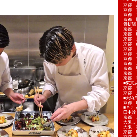
京都 
京都 
京都 
京都 
骨折騒
京都 
京都 L'a
京都 
京都 
京都 
京都 
京都 
京都 
京都 
京都 
京都 
■東京
京都 S
京都 
■美術
京都 
■キテ
田中達
京都 
大阪歩
大阪 
京都 
京都 