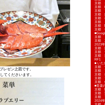
京都 
京都 
京都 
京都 
京都 
京都 
京都 
京都 
■Googl
京都 
京都 
2023年
京都 
京都 
京都 
RF1
■ い
京都 
鯛プレゼン之図です。
京都 
京都 
してくださいます。
京都 
京都 
■音楽
京都 
京都 
京都 
2024年
京都 