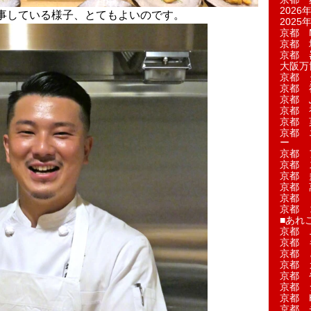
2026年
事している様子、とてもよいのです。
2025年
京都 M
京都 
京都 
大阪万博
京都 
京都 
京都 
京都 
京都 菓
京都 
ー
京都 
京都 
京都 
京都 
京都 
京都 
■あれこ
京都 
京都 
京都 
京都 
京都 
京都 
京都 
京都 