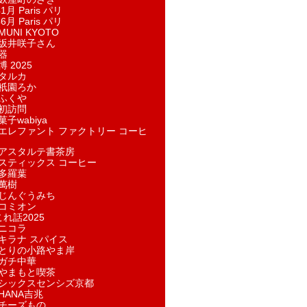
1月 Paris パリ
6月 Paris パリ
UNI KYOTO
坂井咲子さん
器
 2025
タルカ
祇園ろか
ふくや
初訪問
子wabiya
エレファント ファクトリー コーヒ
アスタルテ書茶房
スティックス コーヒー
多羅葉
萬樹
じんぐうみち
コミオン
れ話2025
ニコラ
キラナ スパイス
とりの小路やま岸
ガチ中華
やまもと喫茶
シックスセンシズ京都
HANA吉兆
チーズもの