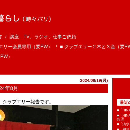
書
講座、TV、ラジオ、仕事ご依頼
ブエリー会員専用（要PW）
■ クラブエリー２木と３金（要P
PW）
2024/08/19(月)
24年8月
ま、クラブエリー報告です。
最近
■「HI
■「HI
お店
■「清
■「獨歩