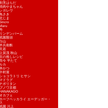
割烹はらだ
焼肉やまちゃん
レガレヴ
鳥さき
北じま
incro
aru
丹
リンデンバーム
祇園饅頭
白山
半兵衛麩
天若
上賀茂 秋山
京の推しレシピ
而今 平たて
ルカ
串かつ
中村屋
ショコラトリ ヒサシ
マドラグ
ナポリタン
ブノワ京都
ANAKAGO
オカフェ
ホーフベッカライ エーデッガー・
ス
祇園 川上