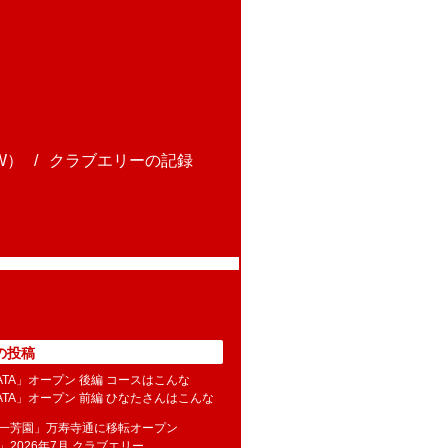
W）
クラブエリーの記録
の投稿
NATA」オープン 後編 コースはこんな
NATA」オープン 前編 ひなたさんはこんな
水一芳園」万寿寺通に移転オープン
」2026年7月 クラブエリー