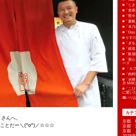
■「じき
■「老香
■「照今
■「夏
■「木乃婦
■「Gu
■ りす
■「ぎを
■「総造
■「麩屋
■「果心
ーズ
■ 「カ
■「肉料
■「水暉
月 NH
■「こぴ
に驚い
🟦パリ
カテ
」さんへ。
京都 H
とだー＼(^o^)／☆☆☆
京都 
京都 
2026年