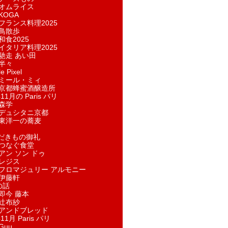
オムライス
KOGA
フランス料理2025
鳥散歩
和食2025
イタリア料理2025
馳走 あい田
半々
e Pixel
ミール・ミィ
京都蜂蜜酒醸造所
11月の Paris パリ
森学
デュシタニ京都
東洋一の蕎麦
ただきもの御礼
つなぐ食堂
アン ソン ドゥ
レジス
フロマジュリー アルモニー
伊藤軒
の話
即今 藤本
辻布紗
アンドブレッド
11月 Paris パリ
Guu