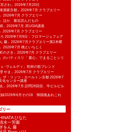
 宮ざわ」2026年7月20日
港酒家京都」2026年7月 クラブエリー
」2026年7月 クラブエリー
帆」ほか、最近読んだもの
」2026年7月 JEUGIA講座
u」2026年7月 クラブエリー
のろ 2026年7月9日：フロマージュフェア
ん 藤」2026年7月クラブエリー第2木曜
」2026年7月 桃といちじく
町のざき」2026年7月 クラブエリー
」のパティスリ「 菓​心」でまるごとシリ
フェ･ヴェルディ」乾杯の歌ブレンド
理 やま」2026年7月 クラブエリー
」ザ・リッツ・カールトン京都 2026年7
K文化センター講座
ゑ」2026年7月 訪問26回目、牛ピルピル
た
記録2026年6月その16 帰国後あれこれ
ゴリー
INATA ひなた
清水一芳園
ぎをん 藤
6月 Paris パリ