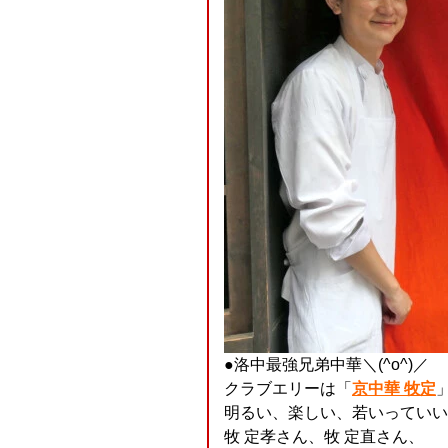
●洛中最強兄弟中華＼(^o^)／
クラブエリーは「
京中華 牧定
明るい、楽しい、若いっていいこ
牧 定孝さん、牧 定直さん、