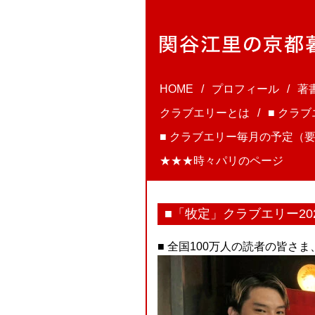
HOME
プロフィール
著
クラブエリーとは
■ クラ
■ クラブエリー毎月の予定（要
★★★時々パリのページ
■「牧定」クラブエリー20
■ 全国100万人の読者の皆さ