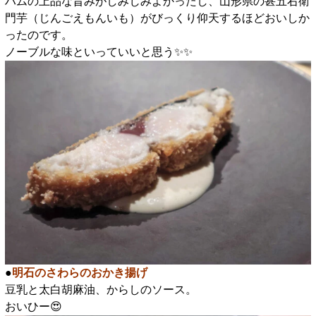
ハムの上品な旨みがしみじみよかったし、山形県の甚五右衛
門芋（じんごえもんいも）がびっくり仰天するほどおいしか
ったのです。
ノーブルな味といっていいと思う✨️✨️
●
明石のさわらのおかき揚げ
豆乳と太白胡麻油、からしのソース。
おいひー😍