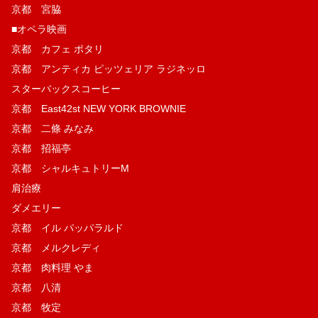
京都 宮脇
■オペラ映画
京都 カフェ ポタリ
京都 アンティカ ピッツェリア ラジネッロ
スターバックスコーヒー
京都 East42st NEW YORK BROWNIE
京都 二條 みなみ
京都 招福亭
京都 シャルキュトリーM
肩治療
ダメエリー
京都 イル パッパラルド
京都 メルクレディ
京都 肉料理 やま
京都 八清
京都 牧定