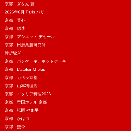
京都 ぎをん 藤
2026年6月 Paris パリ
京都 菓​心
京都 総造
京都 アシエット デセール
京都 田淵薬膳研究所
骨折騒ぎ
京都 パンケーキ、ホットケーキ
京都 L'atelier M plus
京都 カペラ京都
京都 山本料理店
京都 イタリア料理2026
京都 帝国ホテル 京都
京都 祇園 やま平
京都 かはづ
京都 照今