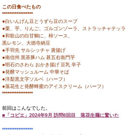
この日食べたもの
*****************
●白いんげん豆とうずら豆のスープ
●栗、芋、りんご、ゴルゴンゾーラ、ストラッチャテッラ
●和歌山の白甘鯛に、柿ソース、
黒レモン、大徳寺納豆
●手羽先 サルシッチャ 唐揚げ
●南信州 黒茶豚ハム 甚五右衛門芋
●明石のさわら おかき揚げ 豆乳 辛子
●発酵マッシュルーム 中華そば
●洋梨黒文字ソルベ（ハーフ）
●落花生と発酵蜂蜜のアイスクリーム（ハーフ）
*****************
前回はこんなでした。
■「コピエ」2024年9月 訪問6回目 落花生麺に驚いた
■
*****************