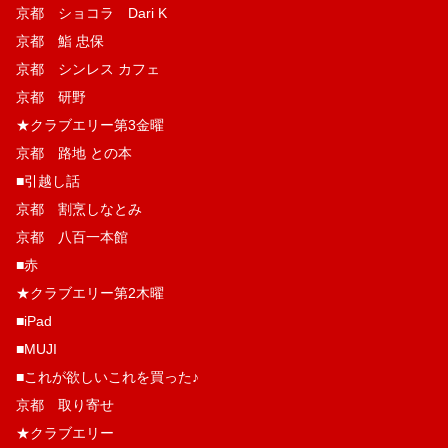
京都 ショコラ Dari K
京都 鮨 忠保
京都 シンレス カフェ
京都 研野
★クラブエリー第3金曜
京都 路地 との本
■引越し話
京都 割烹しなとみ
京都 八百一本館
■赤
★クラブエリー第2木曜
■iPad
■MUJI
■これが欲しいこれを買った♪
京都 取り寄せ
★クラブエリー