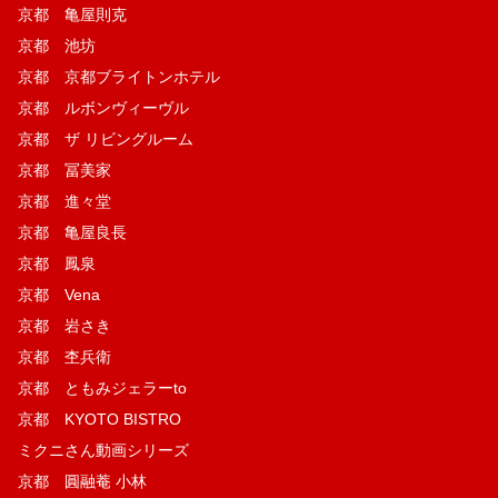
京都 亀屋則克
京都 池坊
京都 京都ブライトンホテル
京都 ルボンヴィーヴル
京都 ザ リビングルーム
京都 冨美家
京都 進々堂
京都 亀屋良長
京都 鳳泉
京都 Vena
京都 岩さき
京都 杢兵衛
京都 ともみジェラーto
京都 KYOTO BISTRO
ミクニさん動画シリーズ
京都 圓融菴 小林