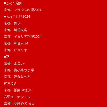
■この１週間
京都 フランス料理2024
■あれこれ話2024
京都 獨歩
京都 鍵善良房
京都 イタリア料理2024
京都 和食2024
京都 ピョリヤ
■花
京都 よこい
京都 呑小路やま岸
京都 洋食堂のろ
神戸歩き
京都 祇園 やま岸
六甲道 ナジィル
京都 葵献心 やま田