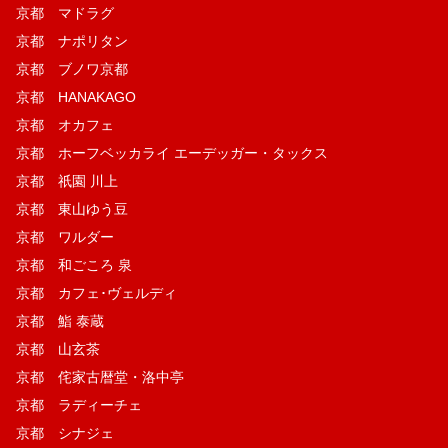
京都 マドラグ
京都 ナポリタン
京都 ブノワ京都
京都 HANAKAGO
京都 オカフェ
京都 ホーフベッカライ エーデッガー・タックス
京都 祇園 川上
京都 東山ゆう豆
京都 ワルダー
京都 和ごころ 泉
京都 カフェ･ヴェルディ
京都 鮨 泰蔵
京都 山玄茶
京都 侘家古暦堂・洛中亭
京都 ラディーチェ
京都 シナジェ