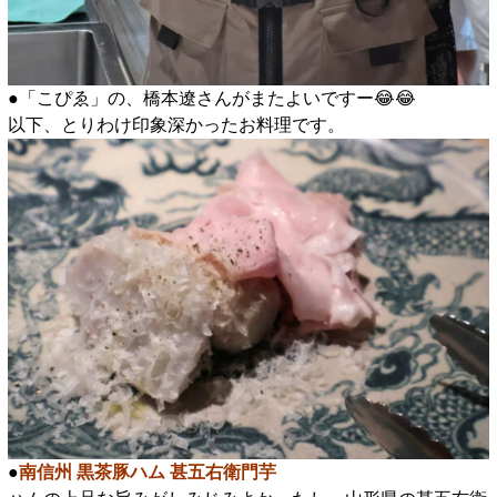
●「こぴゑ」の、橋本遼さんがまたよいですー😂😂
以下、とりわけ印象深かったお料理です。
●
南信州 黒茶豚ハム 甚五右衛門芋