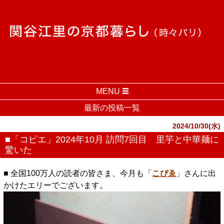
MENU
最新の投稿一覧
2024/10/30(水)
■「コピエ」2024年10月 訪問7回目 里芋と中華麺に
驚いた
■ 全国100万人の読者の皆さま、今月も「
こぴゑ
」さんに出
かけたエリーでございます。