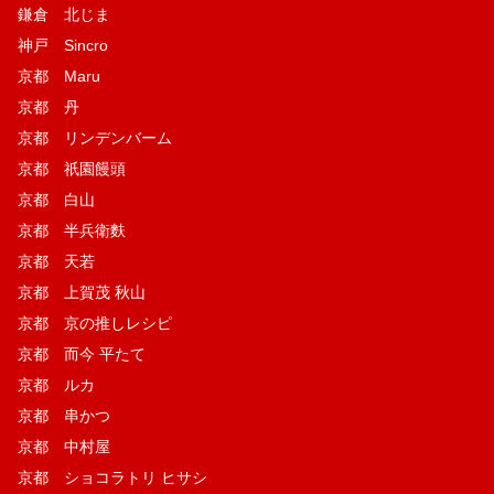
鎌倉 北じま
神戸 Sincro
京都 Maru
京都 丹
京都 リンデンバーム
京都 祇園饅頭
京都 白山
京都 半兵衛麩
京都 天若
京都 上賀茂 秋山
京都 京の推しレシピ
京都 而今 平たて
京都 ルカ
京都 串かつ
京都 中村屋
京都 ショコラトリ ヒサシ