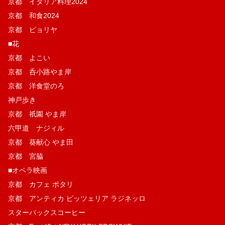
京都 イタリア料理2024
京都 和食2024
京都 ピョリヤ
■花
京都 よこい
京都 呑小路やま岸
京都 洋食堂のろ
神戸歩き
京都 祇園 やま岸
六甲道 ナジィル
京都 葵献心 やま田
京都 宮脇
■オペラ映画
京都 カフェ ポタリ
京都 アンティカ ピッツェリア ラジネッロ
スターバックスコーヒー