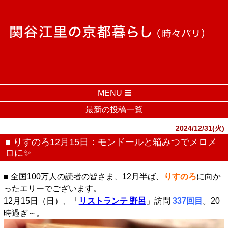
MENU
最新の投稿一覧
2024/12/31(火)
■ りすのろ12月15日：モンドールと箱みつでメロメ
ロに✨️
■ 全国100万人の読者の皆さま、12月半ば、
りすのろ
に向か
ったエリーでございます。
12月15日（日）、「
リストランテ 野呂
」訪問
337回目
。20
時過ぎ～。