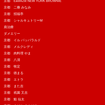
京都 East42st NEW YORK BROWNIE
京都 二條 みなみ
京都 招福亭
京都 シャルキュトリーM
肩治療
ダメエリー
京都 イル パッパラルド
京都 メルクレディ
京都 肉料理 やま
京都 八清
京都 牧定
京都 徳まる
京都 エトラ
京都 また吉
京都 祇園 又吉
京都 鮨 仙太