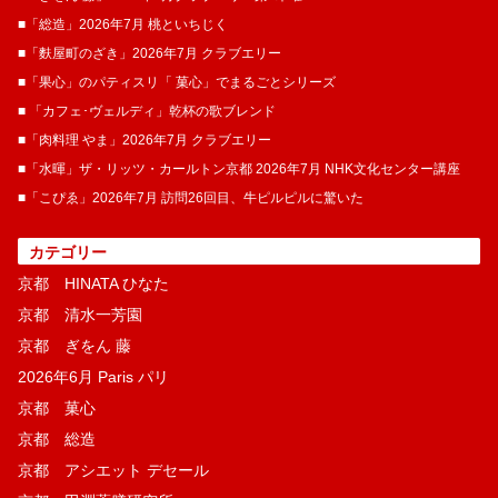
■「総造」2026年7月 桃といちじく
■「麩屋町のざき」2026年7月 クラブエリー
■「果心」のパティスリ「 菓​心」でまるごとシリーズ
■ 「カフェ･ヴェルディ」乾杯の歌ブレンド
■「肉料理 やま」2026年7月 クラブエリー
■「水暉」ザ・リッツ・カールトン京都 2026年7月 NHK文化センター講座
■「こぴゑ」2026年7月 訪問26回目、牛ピルピルに驚いた
カテゴリー
京都 HINATA ひなた
京都 清水一芳園
京都 ぎをん 藤
2026年6月 Paris パリ
京都 菓​心
京都 総造
京都 アシエット デセール