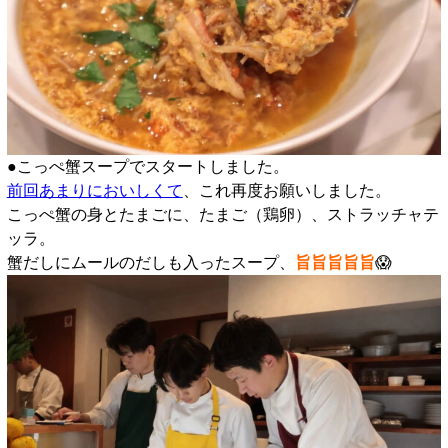
●こっぺ蟹スープでスタートしました。
前回あまりにおいしくて
、これ再度お願いしました。
こっぺ蟹の身とたまごに、たまご（鶏卵）、ストラッチャテ
ッラ。
蟹だしにムールのだしも入ったスープ、
旨旨旨旨旨
😱