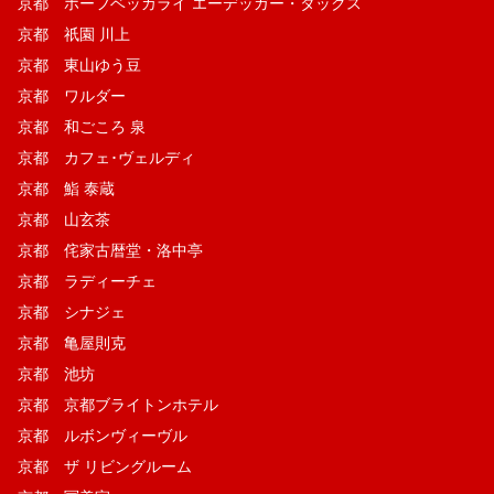
京都 ホーフベッカライ エーデッガー・タックス
京都 祇園 川上
京都 東山ゆう豆
京都 ワルダー
京都 和ごころ 泉
京都 カフェ･ヴェルディ
京都 鮨 泰蔵
京都 山玄茶
京都 侘家古暦堂・洛中亭
京都 ラディーチェ
京都 シナジェ
京都 亀屋則克
京都 池坊
京都 京都ブライトンホテル
京都 ルボンヴィーヴル
京都 ザ リビングルーム