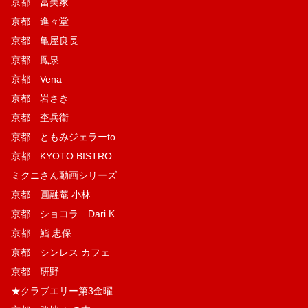
京都 冨美家
京都 進々堂
京都 亀屋良長
京都 鳳泉
京都 Vena
京都 岩さき
京都 杢兵衛
京都 ともみジェラーto
京都 KYOTO BISTRO
ミクニさん動画シリーズ
京都 圓融菴 小林
京都 ショコラ Dari K
京都 鮨 忠保
京都 シンレス カフェ
京都 研野
★クラブエリー第3金曜