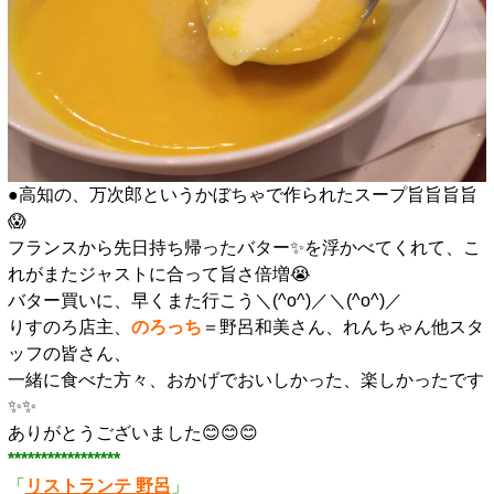
●高知の、万次郎というかぼちゃで作られたスープ旨旨旨旨
😱
フランスから先日持ち帰ったバター✨️を浮かべてくれて、こ
れがまたジャストに合って旨さ倍増😭
バター買いに、早くまた行こう＼(^o^)／＼(^o^)／
りすのろ店主、
のろっち
＝野呂和美さん、れんちゃん他スタ
ッフの皆さん、
一緒に食べた方々、おかげでおいしかった、楽しかったです
✨️✨️
ありがとうございました😊😊😊
*****************
「
リストランテ 野呂
」