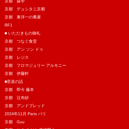
京都 森学
京都 デュシタニ京都
京都 東洋一の蕎麦
RF1
■ いただきもの御礼
京都 つなぐ食堂
京都 アン ソン ドゥ
京都 レジス
京都 フロマジュリー アルモニー
京都 伊藤軒
■音楽の話
京都 即今 藤本
京都 辻布紗
京都 アンドブレッド
2024年11月 Paris パリ
京都 Guu