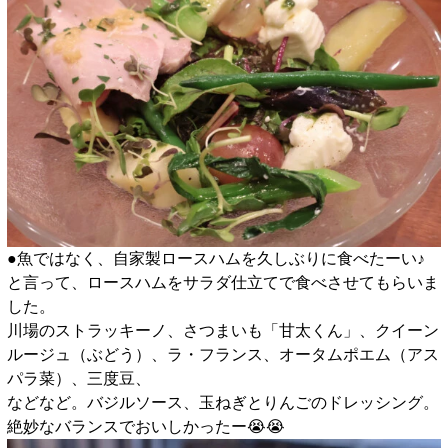
●魚ではなく、自家製ロースハムを久しぶりに食べたーい♪
と言って、ロースハムをサラダ仕立てで食べさせてもらいま
した。
川場のストラッキーノ、さつまいも「甘太くん」、クイーン
ルージュ（ぶどう）、ラ・フランス、オータムポエム（アス
パラ菜）、三度豆、
などなど。バジルソース、玉ねぎとりんごのドレッシング。
絶妙なバランスでおいしかったー😭😭