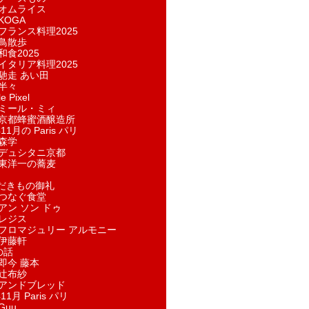
オムライス
KOGA
フランス料理2025
鳥散歩
和食2025
イタリア料理2025
馳走 あい田
半々
e Pixel
ミール・ミィ
京都蜂蜜酒醸造所
11月の Paris パリ
森学
デュシタニ京都
東洋一の蕎麦
ただきもの御礼
つなぐ食堂
アン ソン ドゥ
レジス
フロマジュリー アルモニー
伊藤軒
の話
即今 藤本
辻布紗
アンドブレッド
11月 Paris パリ
Guu