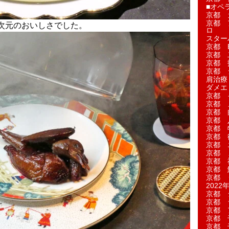
■オペ
京都 
京都 
次元のおいしさでした。
ロ
スター
京都 Ea
京都 
京都 
京都 
肩治療
ダメエ
京都 
京都 
京都 
京都 
京都 
京都 
京都 
京都 
京都 
京都 
京都 
2022年
京都 
京都 
京都 
京都 
京都 