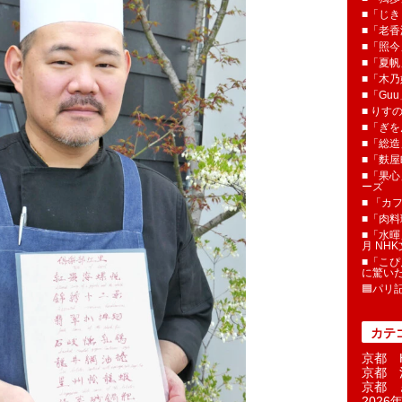
■「じき
■「老香
■「照今
■「夏
■「木乃婦
■「Gu
■ りす
■「ぎを
■「総造
■「麩屋
■「果心
ーズ
■ 「カ
■「肉料
■「水暉
月 NH
■「こぴ
に驚い
🟦パリ
カテ
京都 H
京都 
京都 
2026年