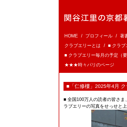
HOME
プロフィール
著
クラブエリーとは
■ クラ
■ クラブエリー毎月の予定（要
★★★時々パリのページ
■「仁修樓」2025年4月 
■ 全国100万人の読者の皆さ
ラブエリーの写真をせっせと上