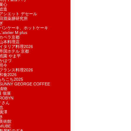
菓​心
総造
アシエット デセール
田淵薬膳研究所
ぎ
パンケーキ、ホットケーキ
telier M plus
カペラ京都
山本料理店
イタリア料理2026
帝国ホテル 京都
祇園 やま平
かはづ
照今
フランス料理2026
和食2026
あちこち2025
UNNY GEORGE COFFEE
漬物
展 個展
ROBYN
ィさん
也
廣澤
き
美術館
MUBE
麩屋町のざき