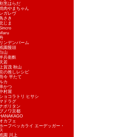
割烹はらだ
焼肉やまちゃん
レガレヴ
鳥さき
北じま
incro
aru
丹
リンデンバーム
祇園饅頭
白山
半兵衛麩
天若
上賀茂 秋山
京の推しレシピ
而今 平たて
ルカ
串かつ
中村屋
ショコラトリ ヒサシ
マドラグ
ナポリタン
ブノワ京都
ANAKAGO
オカフェ
ホーフベッカライ エーデッガー・
ス
祇園 川上