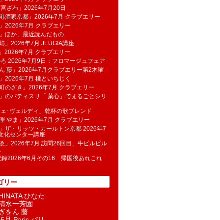
 宮ざわ」2026年7月20日
港酒家京都」2026年7月 クラブエリー
」2026年7月 クラブエリー
帆」ほか、最近読んだもの
」2026年7月 JEUGIA講座
u」2026年7月 クラブエリー
のろ 2026年7月9日：フロマージュフェア
ん 藤」2026年7月クラブエリー第2木曜
」2026年7月 桃といちじく
町のざき」2026年7月 クラブエリー
」のパティスリ「 菓​心」でまるごとシリ
フェ･ヴェルディ」乾杯の歌ブレンド
理 やま」2026年7月 クラブエリー
」ザ・リッツ・カールトン京都 2026年7
K文化センター講座
ゑ」2026年7月 訪問26回目、牛ピルピル
た
記録2026年6月その16 帰国後あれこれ
ゴリー
INATA ひなた
清水一芳園
ぎをん 藤
6月 Paris パリ