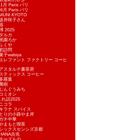
1月 Paris パリ
6月 Paris パリ
UNI KYOTO
坂井咲子さん
器
 2025
タルカ
祇園ろか
ふくや
初訪問
子wabiya
エレファント ファクトリー コーヒ
アスタルテ書茶房
スティックス コーヒー
多羅葉
萬樹
じんぐうみち
コミオン
れ話2025
ニコラ
キラナ スパイス
とりの小路やま岸
ガチ中華
やまもと喫茶
シックスセンシズ京都
HANA吉兆
チーズもの