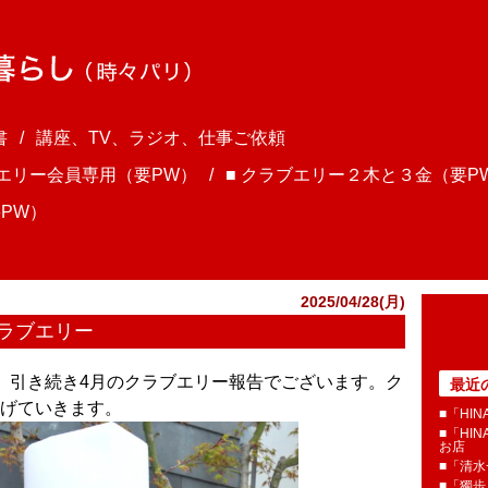
書
講座、TV、ラジオ、仕事ご依頼
ブエリー会員専用（要PW）
■ クラブエリー２木と３金（要P
PW）
2025/04/28(月)
クラブエリー
ま、引き続き4月のクラブエリー報告でございます。ク
最近
げていきます。
■「HI
■「HI
お店
■「清
■「獨歩