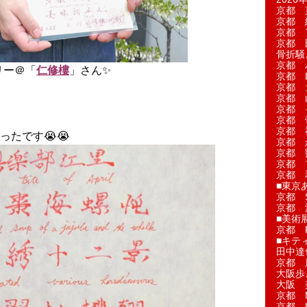
京都 
京都 
京都 
京都 
骨折騒
京都 
リー＠「
仁修樓
」さん✨️
京都 L'a
京都 
京都 

京都 
京都 
京都 
たです😭😭
京都 
京都 
京都 
京都 
■東京
京都 S
京都 
■美術
京都 
■キテ
田中達
京都 
大阪歩
大阪 
京都 
京都 