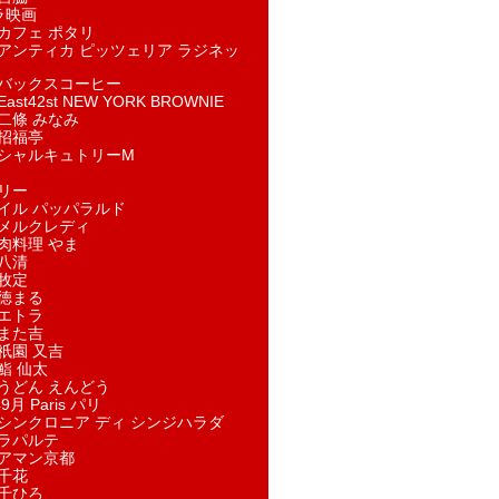
ラ映画
カフェ ポタリ
アンティカ ピッツェリア ラジネッ
バックスコーヒー
st42st NEW YORK BROWNIE
二條 みなみ
招福亭
シャルキュトリーM
リー
イル パッパラルド
メルクレディ
肉料理 やま
八清
牧定
徳まる
エトラ
また吉
祇園 又吉
鮨 仙太
うどん えんどう
9月 Paris パリ
シンクロニア ディ シンジハラダ
ラパルテ
アマン京都
千花
千ひろ