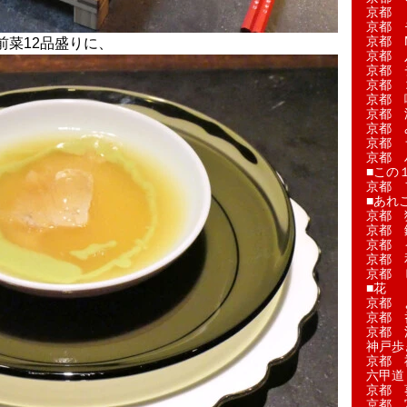
京都 
京都 
京都 M
前菜12品盛りに、
京都 
京都 
京都 
京都 
京都 
京都 
京都 
京都 
■この
京都 
■あれこ
京都 
京都 
京都 
京都 
京都 
■花
京都 
京都 
京都 
神戸歩
京都 
六甲道
京都 
京都 