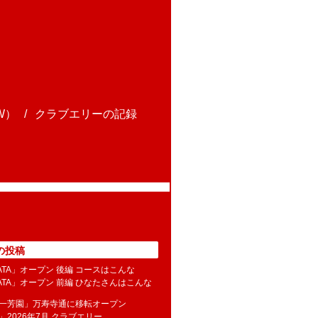
W）
クラブエリーの記録
の投稿
NATA」オープン 後編 コースはこんな
NATA」オープン 前編 ひなたさんはこんな
水一芳園」万寿寺通に移転オープン
」2026年7月 クラブエリー