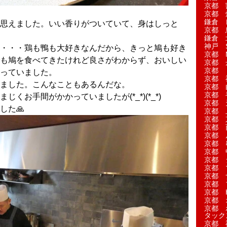
京都 
京都 
鎌倉 
思えました。いい香りがついていて、身はしっと
京都 
鎌倉 
神戸 S
・・・鶏も鴨も大好きなんだから、きっと鳩も好き
京都 M
も鳩を食べてきたけれど良さがわからず、おいしい
京都 
京都 
っていました。
京都 
ました。こんなこともあるんだな。
京都 
京都 
くお手間がかかっていましたが(*_*)(*_*)
京都 
した🙏
京都 
京都 
京都 
京都 
京都 
京都 
京都 
京都 
京都 
京都 
京都 H
京都 
京都 
タック
京都 