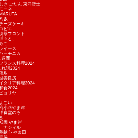
じき ごだん 東洋賢士
モーネ
ARUTA
八坂
チーズケーキ
コピエ
喫茶フロント
滔々と、
みこ
ライース
ハーモニカ
１週間
フランス料理2024
れ話2024
獨歩
鍵善良房
イタリア料理2024
和食2024
ピョリヤ
よこい
呑小路やま岸
洋食堂のろ
き
祇園 やま岸
 ナジィル
葵献心 やま田
宮脇