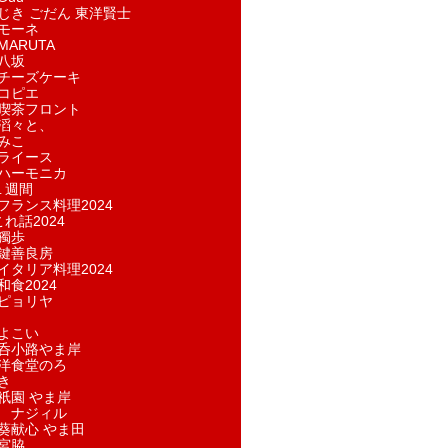
じき ごだん 東洋賢士
モーネ
ARUTA
八坂
チーズケーキ
コピエ
喫茶フロント
滔々と、
みこ
ライース
ハーモニカ
１週間
フランス料理2024
れ話2024
獨歩
鍵善良房
イタリア料理2024
和食2024
ピョリヤ
よこい
呑小路やま岸
洋食堂のろ
き
祇園 やま岸
 ナジィル
葵献心 やま田
宮脇