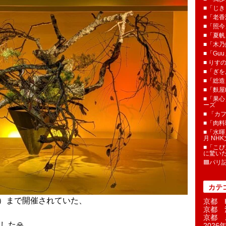
■「じき
■「老香
■「照今
■「夏
■「木乃婦
■「Gu
■ りす
■「ぎを
■「総造
■「麩屋
■「果心
ーズ
■ 「カ
■「肉料
■「水暉
月 NH
■「こぴ
に驚い
🟦パリ
カテ
月）まで開催されていた、
京都 H
京都 
京都 
した🙏
2026年