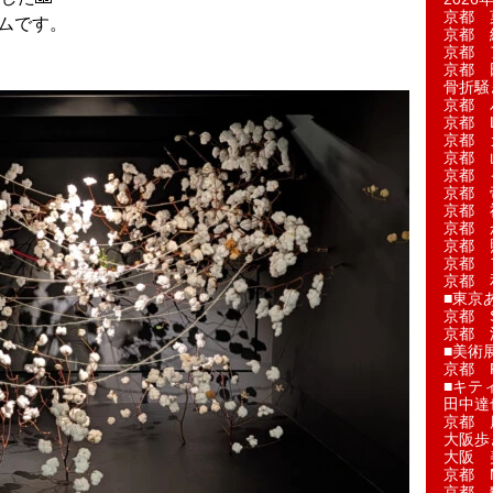
京都 
アムです。
京都 
京都 
京都 
骨折騒
京都 
京都 L'a
京都 
京都 
京都 
京都 
京都 
京都 
京都 
京都 
京都 
■東京
京都 S
京都 
■美術
京都 
■キテ
田中達
京都 
大阪歩
大阪 
京都 
京都 