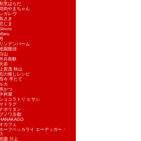
割烹はらだ
焼肉やまちゃん
レガレヴ
鳥さき
北じま
incro
aru
丹
リンデンバーム
祇園饅頭
白山
半兵衛麩
天若
上賀茂 秋山
京の推しレシピ
而今 平たて
ルカ
串かつ
中村屋
ショコラトリ ヒサシ
マドラグ
ナポリタン
ブノワ京都
ANAKAGO
オカフェ
ホーフベッカライ エーデッガー・
ス
祇園 川上