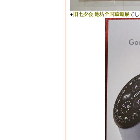
●
旧七夕会 池坊全国華道展
でし