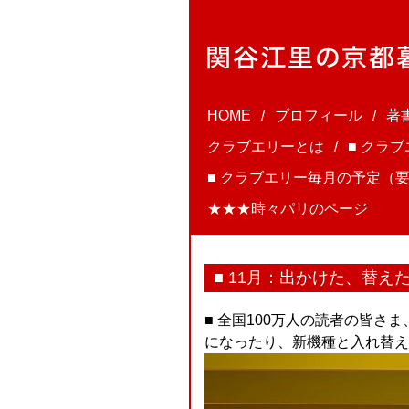
HOME
プロフィール
著
クラブエリーとは
■ クラ
■ クラブエリー毎月の予定（要
★★★時々パリのページ
■ 11月：出かけた、替え
■ 全国100万人の読者の皆さ
になったり、新機種と入れ替え