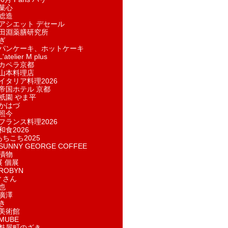
菓​心
総造
アシエット デセール
田淵薬膳研究所
ぎ
パンケーキ、ホットケーキ
telier M plus
カペラ京都
山本料理店
イタリア料理2026
帝国ホテル 京都
祇園 やま平
かはづ
照今
フランス料理2026
和食2026
あちこち2025
UNNY GEORGE COFFEE
漬物
展 個展
ROBYN
ィさん
也
廣澤
き
美術館
MUBE
麩屋町のざき