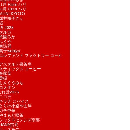
1月 Paris パリ
6月 Paris パリ
UNI KYOTO
坂井咲子さん
器
 2025
タルカ
祇園ろか
ふくや
初訪問
子wabiya
エレファント ファクトリー コーヒ
アスタルテ書茶房
スティックス コーヒー
多羅葉
萬樹
じんぐうみち
コミオン
れ話2025
ニコラ
キラナ スパイス
とりの小路やま岸
ガチ中華
やまもと喫茶
シックスセンシズ京都
HANA吉兆
チーズもの