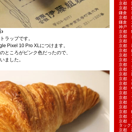
京都 
京都 
鎌倉 
京都 
鎌倉 
神戸 S
️
京都 M
京都 
トラップです。
京都 
Pixel 10 Pro XLにつけます。
京都 
京都 
のところがピンク色だったので、
京都 
いました。
京都 
京都 
京都 
京都 
京都 
京都 
京都 
京都 
京都 
京都 
京都 
京都 H
京都 
京都 
タック
京都 