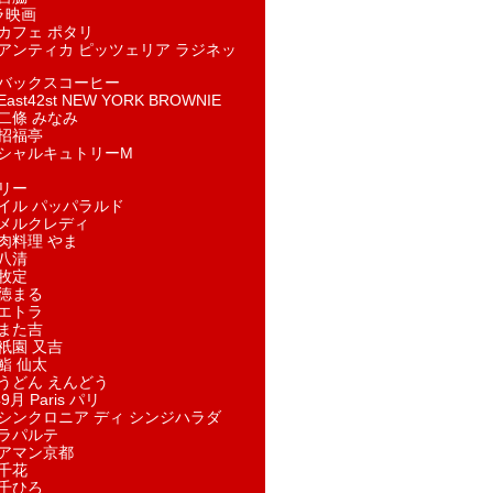
ラ映画
カフェ ポタリ
アンティカ ピッツェリア ラジネッ
バックスコーヒー
st42st NEW YORK BROWNIE
二條 みなみ
招福亭
シャルキュトリーM
リー
イル パッパラルド
メルクレディ
肉料理 やま
八清
牧定
徳まる
エトラ
また吉
祇園 又吉
鮨 仙太
うどん えんどう
9月 Paris パリ
シンクロニア ディ シンジハラダ
ラパルテ
アマン京都
千花
千ひろ