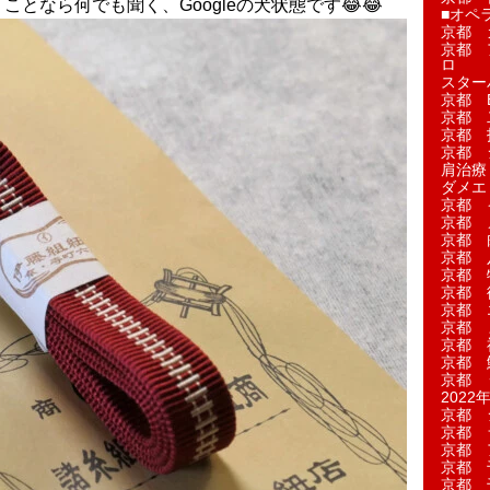
うことなら何でも聞く、Googleの犬状態です😂😂
■オペ
京都 
京都 
ロ
スター
京都 Ea
京都 
京都 
京都 
肩治療
ダメエ
京都 
京都 
京都 
京都 
京都 
京都 
京都 
京都 
京都 
京都 
京都 
2022年
京都 
京都 
京都 
京都 
京都 