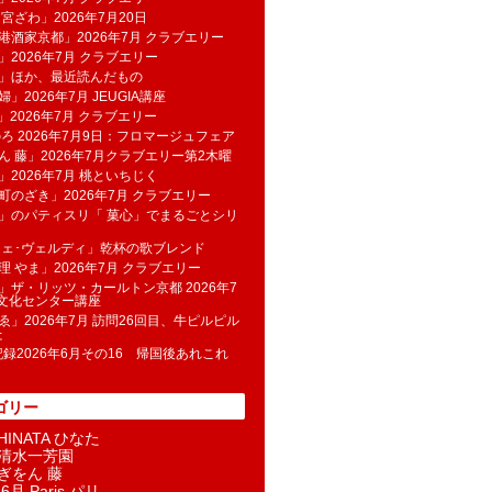
 宮ざわ」2026年7月20日
港酒家京都」2026年7月 クラブエリー
」2026年7月 クラブエリー
帆」ほか、最近読んだもの
」2026年7月 JEUGIA講座
u」2026年7月 クラブエリー
のろ 2026年7月9日：フロマージュフェア
ん 藤」2026年7月クラブエリー第2木曜
」2026年7月 桃といちじく
町のざき」2026年7月 クラブエリー
」のパティスリ「 菓​心」でまるごとシリ
フェ･ヴェルディ」乾杯の歌ブレンド
理 やま」2026年7月 クラブエリー
」ザ・リッツ・カールトン京都 2026年7
K文化センター講座
ゑ」2026年7月 訪問26回目、牛ピルピル
た
記録2026年6月その16 帰国後あれこれ
ゴリー
INATA ひなた
清水一芳園
ぎをん 藤
6月 Paris パリ