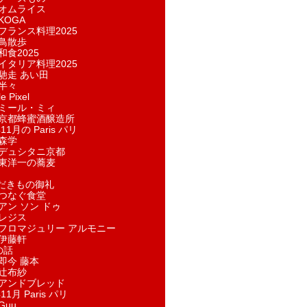
オムライス
KOGA
フランス料理2025
鳥散歩
和食2025
イタリア料理2025
馳走 あい田
半々
e Pixel
ミール・ミィ
京都蜂蜜酒醸造所
11月の Paris パリ
森学
デュシタニ京都
東洋一の蕎麦
ただきもの御礼
つなぐ食堂
アン ソン ドゥ
レジス
フロマジュリー アルモニー
伊藤軒
の話
即今 藤本
辻布紗
アンドブレッド
11月 Paris パリ
Guu