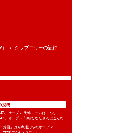
W）
クラブエリーの記録
の投稿
NATA」オープン 後編 コースはこんな
NATA」オープン 前編 ひなたさんはこんな
水一芳園」万寿寺通に移転オープン
」2026年7月 クラブエリー