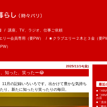
書
講座、TV、ラジオ、仕事ご依頼
ブエリー会員専用（要PW）
■ クラブエリー２木と３金（要P
PW）
2025/11/14(金)
た、知った、笑ったー😂
ま、11月の記録いろいろです。出かけて豊かな気持ち
最近
たり、新たに知ったり笑ったりの毎日。
■「HI
■「HI
お店
■「清
■「獨歩