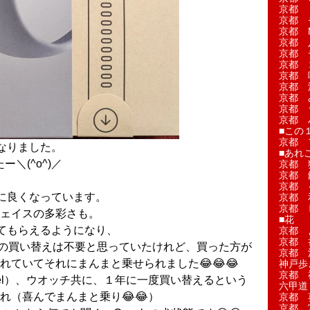
京都 
京都 
京都 M
京都 
京都 
京都 
京都 
京都 
京都 
京都 
京都 
■この
京都 
なりました。
■あれこ
ー＼(^o^)／
京都 
京都 
京都 
に良くなっています。
京都 
京都 
ェイスの多彩さも。
■花
てもらえるようになり、
京都 
京都 
h３から４への買い替えは不要と思っていたけれど、買った方が
京都 
れていてそれにまんまと乗せられました😂😂😂
神戸歩
京都 
Pixel）、ウオッチ共に、１年に一度買い替えるという
六甲道
れ（喜んでまんまと乗り😂😂）
京都 
京都 