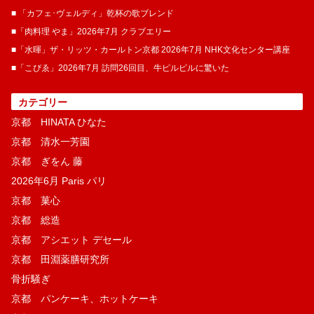
■ 「カフェ･ヴェルディ」乾杯の歌ブレンド
■「肉料理 やま」2026年7月 クラブエリー
■「水暉」ザ・リッツ・カールトン京都 2026年7月 NHK文化センター講座
■「こぴゑ」2026年7月 訪問26回目、牛ピルピルに驚いた
カテゴリー
京都 HINATA ひなた
京都 清水一芳園
京都 ぎをん 藤
2026年6月 Paris パリ
京都 菓​心
京都 総造
京都 アシエット デセール
京都 田淵薬膳研究所
骨折騒ぎ
京都 パンケーキ、ホットケーキ