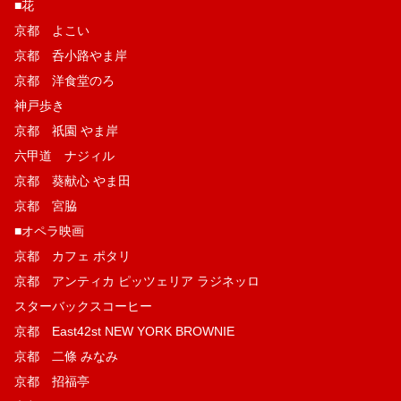
■花
京都 よこい
京都 呑小路やま岸
京都 洋食堂のろ
神戸歩き
京都 祇園 やま岸
六甲道 ナジィル
京都 葵献心 やま田
京都 宮脇
■オペラ映画
京都 カフェ ポタリ
京都 アンティカ ピッツェリア ラジネッロ
スターバックスコーヒー
京都 East42st NEW YORK BROWNIE
京都 二條 みなみ
京都 招福亭