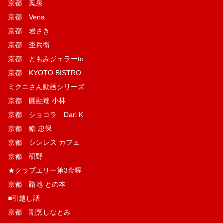
京都 鳳泉
京都 Vena
京都 岩さき
京都 杢兵衛
京都 ともみジェラーto
京都 KYOTO BISTRO
ミクニさん動画シリーズ
京都 圓融菴 小林
京都 ショコラ Dari K
京都 鮨 忠保
京都 シンレス カフェ
京都 研野
★クラブエリー第3金曜
京都 路地 との本
■引越し話
京都 割烹しなとみ