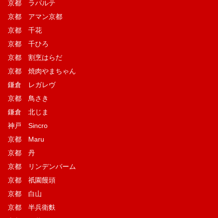
京都 ラパルテ
京都 アマン京都
京都 千花
京都 千ひろ
京都 割烹はらだ
京都 焼肉やまちゃん
鎌倉 レガレヴ
京都 鳥さき
鎌倉 北じま
神戸 Sincro
京都 Maru
京都 丹
京都 リンデンバーム
京都 祇園饅頭
京都 白山
京都 半兵衛麩