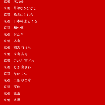
京都 木乃婦
京都 草喰なかひがし
京都 祇園にしむら
京都 日本料理 とくを
京都 和久傳
京都 おたぎ
京都 木山
京都 割烹 竹うち
京都 東山 吉寿
京都 ごだん 宮ざわ
京都 じき 宮ざわ
京都 なかじん
京都 二条 やま岸
京都 実伶
京都 観山
京都 水暉