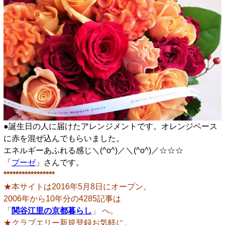
●誕生日の人に届けたアレンジメントです。オレンジベース
に赤を混ぜ込んでもらいました。
エネルギーあふれる感じ＼(^o^)／＼(^o^)／☆☆☆
「
プーゼ
」さんです。
*****************
★本サイトは2016年5月8日にオープン。
2006年から10年分の4285記事は
「
関谷江里の京都暮らし
」 へ。
★クラブエリー新規登録お気軽に。