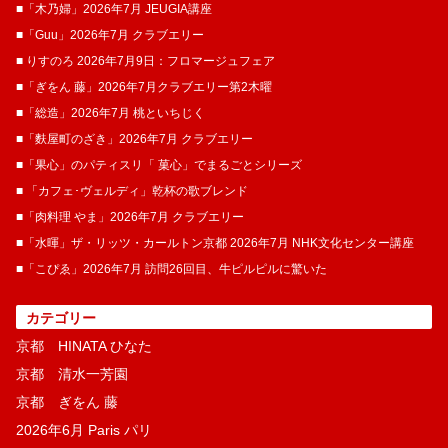
■「木乃婦」2026年7月 JEUGIA講座
■「Guu」2026年7月 クラブエリー
■ りすのろ 2026年7月9日：フロマージュフェア
■「ぎをん 藤」2026年7月クラブエリー第2木曜
■「総造」2026年7月 桃といちじく
■「麩屋町のざき」2026年7月 クラブエリー
■「果心」のパティスリ「 菓​心」でまるごとシリーズ
■ 「カフェ･ヴェルディ」乾杯の歌ブレンド
■「肉料理 やま」2026年7月 クラブエリー
■「水暉」ザ・リッツ・カールトン京都 2026年7月 NHK文化センター講座
■「こぴゑ」2026年7月 訪問26回目、牛ピルピルに驚いた
カテゴリー
京都 HINATA ひなた
京都 清水一芳園
京都 ぎをん 藤
2026年6月 Paris パリ