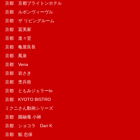
京都 京都ブライトンホテル
京都 ルボンヴィーヴル
京都 ザ リビングルーム
京都 冨美家
京都 進々堂
京都 亀屋良長
京都 鳳泉
京都 Vena
京都 岩さき
京都 杢兵衛
京都 ともみジェラーto
京都 KYOTO BISTRO
ミクニさん動画シリーズ
京都 圓融菴 小林
京都 ショコラ Dari K
京都 鮨 忠保