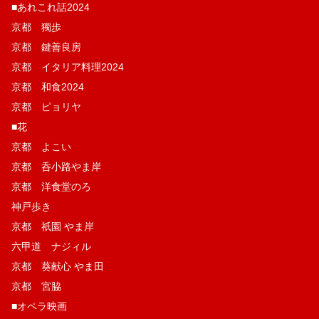
■あれこれ話2024
京都 獨歩
京都 鍵善良房
京都 イタリア料理2024
京都 和食2024
京都 ピョリヤ
■花
京都 よこい
京都 呑小路やま岸
京都 洋食堂のろ
神戸歩き
京都 祇園 やま岸
六甲道 ナジィル
京都 葵献心 やま田
京都 宮脇
■オペラ映画