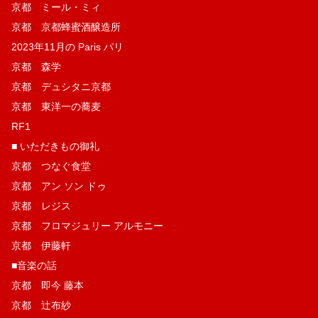
京都 ミール・ミィ
京都 京都蜂蜜酒醸造所
2023年11月の Paris パリ
京都 森学
京都 デュシタニ京都
京都 東洋一の蕎麦
RF1
■ いただきもの御礼
京都 つなぐ食堂
京都 アン ソン ドゥ
京都 レジス
京都 フロマジュリー アルモニー
京都 伊藤軒
■音楽の話
京都 即今 藤本
京都 辻布紗