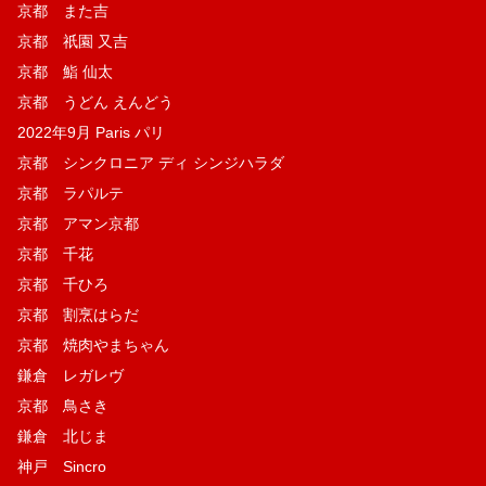
京都 また吉
京都 祇園 又吉
京都 鮨 仙太
京都 うどん えんどう
2022年9月 Paris パリ
京都 シンクロニア ディ シンジハラダ
京都 ラパルテ
京都 アマン京都
京都 千花
京都 千ひろ
京都 割烹はらだ
京都 焼肉やまちゃん
鎌倉 レガレヴ
京都 鳥さき
鎌倉 北じま
神戸 Sincro