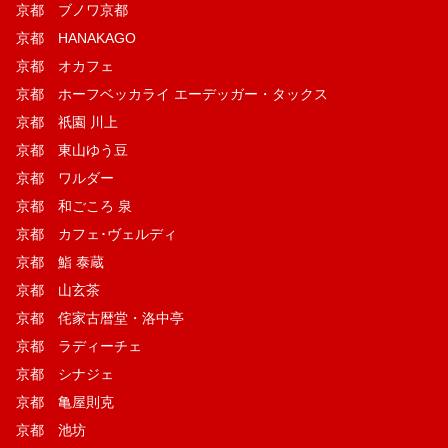
京都 ブノワ京都
京都 HANAKAGO
京都 オカフェ
京都 ホーフベッカライ エーデッガー・タックス
京都 祇園 川上
京都 東山ゆう豆
京都 ワルダー
京都 和ごころ 泉
京都 カフェ･ヴェルディ
京都 鮨 泰蔵
京都 山玄茶
京都 侘家古暦堂・洛中亭
京都 ラディーチェ
京都 シナジェ
京都 亀屋則克
京都 池坊