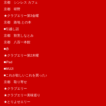
京都 シンレス カフェ
京都 研野
★クラブエリー第3金曜
京都 路地 との本
■引越し話
京都 割烹しなとみ
京都 八百一本館
■赤
★クラブエリー第2木曜
■iPad
■MUJI
■これが欲しいこれを買った♪
京都 取り寄せ
★クラブエリー
★クラブエリー美味巡り
★とりよせエリー