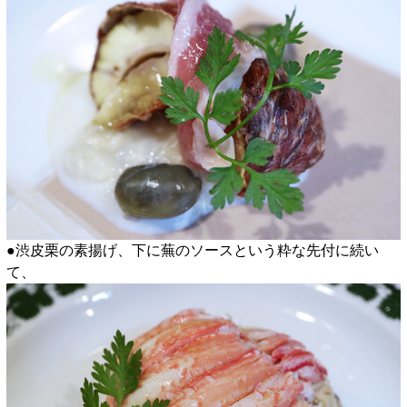
●渋皮栗の素揚げ、下に蕪のソースという粋な先付に続い
て、