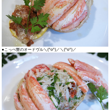
●こっぺ蟹のオードヴル＼(^o^)／＼(^o^)／