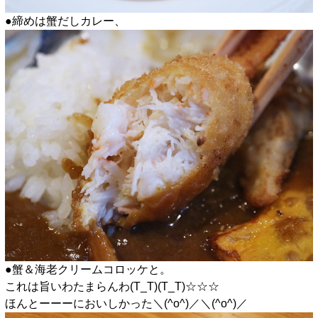
●締めは蟹だしカレー、
●蟹＆海老クリームコロッケと。
これは旨いわたまらんわ(T_T)(T_T)☆☆☆
ほんとーーーにおいしかった＼(^o^)／＼(^o^)／