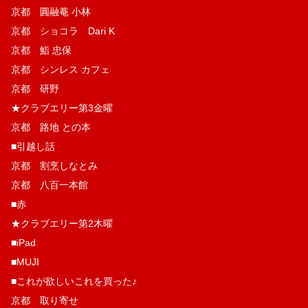
京都 圓融菴 小林
京都 ショコラ Dari K
京都 鮨 忠保
京都 シンレス カフェ
京都 研野
★クラブエリー第3金曜
京都 路地 との本
■引越し話
京都 割烹しなとみ
京都 八百一本館
■赤
★クラブエリー第2木曜
■iPad
■MUJI
■これが欲しいこれを買った♪
京都 取り寄せ