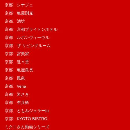
京都 シナジェ
京都 亀屋則克
京都 池坊
京都 京都ブライトンホテル
京都 ルボンヴィーヴル
京都 ザ リビングルーム
京都 冨美家
京都 進々堂
京都 亀屋良長
京都 鳳泉
京都 Vena
京都 岩さき
京都 杢兵衛
京都 ともみジェラーto
京都 KYOTO BISTRO
ミクニさん動画シリーズ