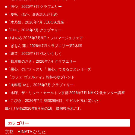
■「照今」2026年7月 クラブエリー
■「夏帆」ほか、最近読んだもの
■「木乃婦」2026年7月 JEUGIA講座
■「Guu」2026年7月 クラブエリー
■ りすのろ 2026年7月9日：フロマージュフェア
■「ぎをん 藤」2026年7月クラブエリー第2木曜
■「総造」2026年7月 桃といちじく
■「麩屋町のざき」2026年7月 クラブエリー
■「果心」のパティスリ「 菓​心」でまるごとシリーズ
■ 「カフェ･ヴェルディ」乾杯の歌ブレンド
■「肉料理 やま」2026年7月 クラブエリー
■「水暉」ザ・リッツ・カールトン京都 2026年7月 NHK文化センター講座
■「こぴゑ」2026年7月 訪問26回目、牛ピルピルに驚いた
🟦パリ記録2026年6月その16 帰国後あれこれ
カテゴリー
京都 HINATA ひなた