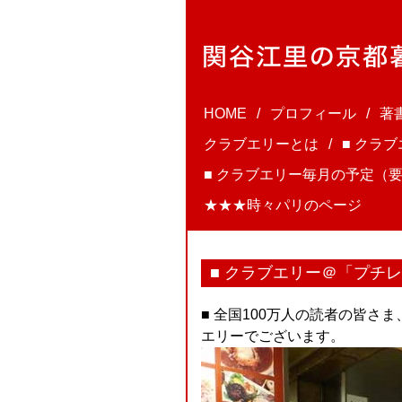
HOME
プロフィール
著
クラブエリーとは
■ クラ
■ クラブエリー毎月の予定（要
★★★時々パリのページ
■ クラブエリー＠「プチ
■ 全国100万人の読者の皆
エリーでございます。