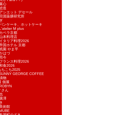
菓​心
総造
アシエット デセール
田淵薬膳研究所
ぎ
パンケーキ、ホットケーキ
telier M plus
カペラ京都
山本料理店
イタリア料理2026
帝国ホテル 京都
祇園 やま平
かはづ
照今
フランス料理2026
和食2026
あちこち2025
UNNY GEORGE COFFEE
漬物
展 個展
ROBYN
ィさん
也
廣澤
き
美術館
MUBE
麩屋町のざき