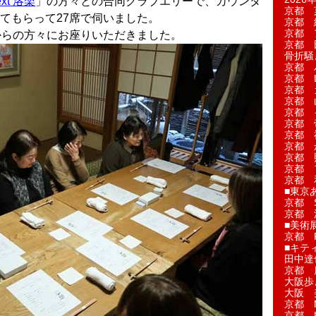
ext 洛楽
」の方々との合同クラブエリーで、カウンタ
京都 
てもらって27席で伺いました。
京都 
京都 
」からの方々にお座りいただきました。
京都 
骨折騒
京都 
京都 L'a
京都 
京都 
京都 
京都 
京都 
京都 
京都 
京都 
京都 
■東京
京都 S
京都 
■美術
京都 
■キテ
田中達
京都 
大阪歩
大阪 
京都 
京都 