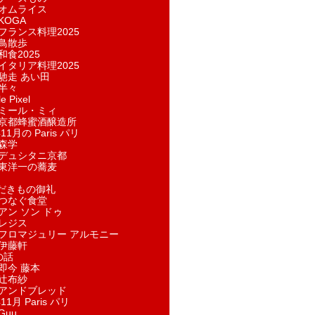
オムライス
KOGA
フランス料理2025
鳥散歩
和食2025
イタリア料理2025
馳走 あい田
半々
e Pixel
ミール・ミィ
京都蜂蜜酒醸造所
11月の Paris パリ
森学
デュシタニ京都
東洋一の蕎麦
ただきもの御礼
つなぐ食堂
アン ソン ドゥ
レジス
フロマジュリー アルモニー
伊藤軒
の話
即今 藤本
辻布紗
アンドブレッド
11月 Paris パリ
Guu