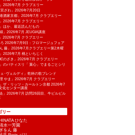
」2026年7月 クラブエリー
 宮ざわ」2026年7月20日
港酒家京都」2026年7月 クラブエリー
」2026年7月 クラブエリー
帆」ほか、最近読んだもの
」2026年7月 JEUGIA講座
u」2026年7月 クラブエリー
のろ 2026年7月9日：フロマージュフェア
ん 藤」2026年7月クラブエリー第2木曜
」2026年7月 桃といちじく
町のざき」2026年7月 クラブエリー
」のパティスリ「 菓​心」でまるごとシリ
フェ･ヴェルディ」乾杯の歌ブレンド
理 やま」2026年7月 クラブエリー
」ザ・リッツ・カールトン京都 2026年7
K文化センター講座
ゑ」2026年7月 訪問26回目、牛ピルピル
た
ゴリー
INATA ひなた
清水一芳園
ぎをん 藤
6月 Paris パリ