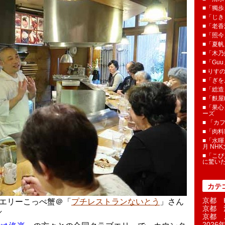
■「獨歩
■「じき
■「老香
■「照今
■「夏
■「木乃婦
■「Gu
■ りす
■「ぎを
■「総造
■「麩屋
■「果心
ーズ
■ 「カ
■「肉料
■「水暉
月 NH
■「こぴ
に驚い
カテ
京都 H
ブエリーこっぺ蟹＠「
プチレストランないとう
」さん
京都 
／
京都 
2026年