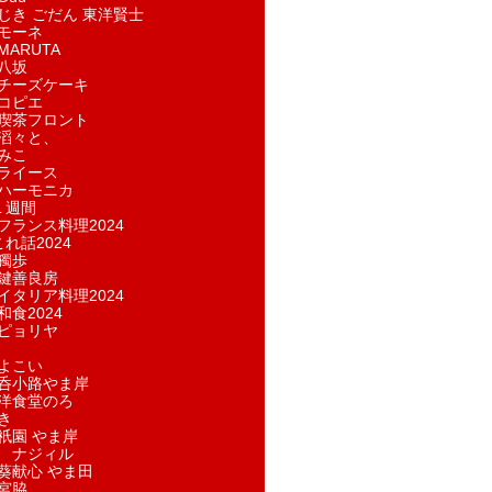
じき ごだん 東洋賢士
モーネ
ARUTA
八坂
チーズケーキ
コピエ
喫茶フロント
滔々と、
みこ
ライース
ハーモニカ
１週間
フランス料理2024
れ話2024
獨歩
鍵善良房
イタリア料理2024
和食2024
ピョリヤ
よこい
呑小路やま岸
洋食堂のろ
き
祇園 やま岸
 ナジィル
葵献心 やま田
宮脇