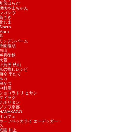
割烹はらだ
焼肉やまちゃん
レガレヴ
鳥さき
北じま
incro
aru
丹
リンデンバーム
祇園饅頭
白山
半兵衛麩
天若
上賀茂 秋山
京の推しレシピ
而今 平たて
ルカ
串かつ
中村屋
ショコラトリ ヒサシ
マドラグ
ナポリタン
ブノワ京都
ANAKAGO
オカフェ
ホーフベッカライ エーデッガー・
ス
祇園 川上