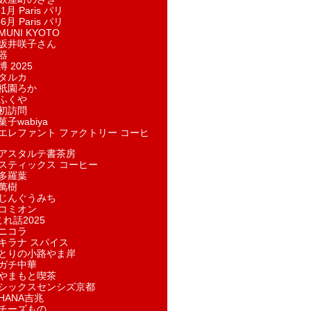
1月 Paris パリ
6月 Paris パリ
UNI KYOTO
坂井咲子さん
器
 2025
タルカ
祇園ろか
ふくや
初訪問
子wabiya
エレファント ファクトリー コーヒ
アスタルテ書茶房
スティックス コーヒー
多羅葉
萬樹
じんぐうみち
コミオン
れ話2025
ニコラ
キラナ スパイス
とりの小路やま岸
ガチ中華
やまもと喫茶
シックスセンシズ京都
HANA吉兆
チーズもの