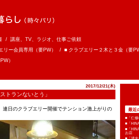
書
講座、TV、ラジオ、仕事ご依頼
ブエリー会員専用（要PW）
■ クラブエリー２木と３金（要P
PW）
2017/12/21(木)
レストランないとう」
さま、連日のクラブエリー開催でテンション激上がりの
最近
■「仁修
■「HI
■「HI
お店
■「清