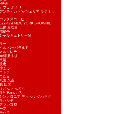
ラ映画
カフェ ポタリ
アンティカ ピッツェリア ラジネッ
バックスコーヒー
st42st NEW YORK BROWNIE
二條 みなみ
招福亭
シャルキュトリーM
リー
イル パッパラルド
メルクレディ
肉料理 やま
八清
牧定
徳まる
エトラ
また吉
祇園 又吉
鮨 仙太
うどん えんどう
9月 Paris パリ
シンクロニア ディ シンジハラダ
ラパルテ
アマン京都
千花
千ひろ