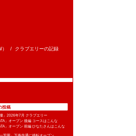
W）
クラブエリーの記録
の投稿
樓」2026年7月 クラブエリー
NATA」オープン 後編 コースはこんな
NATA」オープン 前編 ひなたさんはこんな
水一芳園」万寿寺通に移転オープン