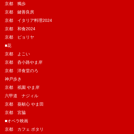
京都 獨歩
京都 鍵善良房
京都 イタリア料理2024
京都 和食2024
京都 ピョリヤ
■花
京都 よこい
京都 呑小路やま岸
京都 洋食堂のろ
神戸歩き
京都 祇園 やま岸
六甲道 ナジィル
京都 葵献心 やま田
京都 宮脇
■オペラ映画
京都 カフェ ポタリ