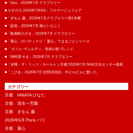
■「Guu」2026年7月 クラブエリー
■ りすのろ 2026年7月9日：フロマージュフェア
■「ぎをん 藤」2026年7月クラブエリー第2木曜
■「総造」2026年7月 桃といちじく
■「麩屋町のざき」2026年7月 クラブエリー
■「果心」のパティスリ「 菓​心」でまるごとシリーズ
■ 「カフェ･ヴェルディ」乾杯の歌ブレンド
■「肉料理 やま」2026年7月 クラブエリー
■「水暉」ザ・リッツ・カールトン京都 2026年7月 NHK文化センター講座
■「こぴゑ」2026年7月 訪問26回目、牛ピルピルに驚いた
カテゴリー
京都 HINATA ひなた
京都 清水一芳園
京都 ぎをん 藤
2026年6月 Paris パリ
京都 菓​心