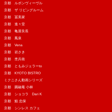
京都 ルボンヴィーヴル
京都 ザ リビングルーム
京都 冨美家
京都 進々堂
京都 亀屋良長
京都 鳳泉
京都 Vena
京都 岩さき
京都 杢兵衛
京都 ともみジェラーto
京都 KYOTO BISTRO
ミクニさん動画シリーズ
京都 圓融菴 小林
京都 ショコラ Dari K
京都 鮨 忠保
京都 シンレス カフェ