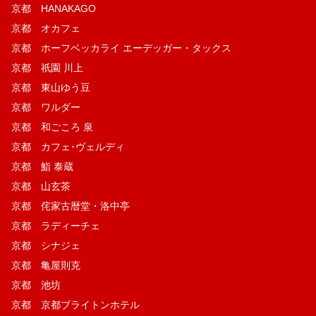
京都 HANAKAGO
京都 オカフェ
京都 ホーフベッカライ エーデッガー・タックス
京都 祇園 川上
京都 東山ゆう豆
京都 ワルダー
京都 和ごころ 泉
京都 カフェ･ヴェルディ
京都 鮨 泰蔵
京都 山玄茶
京都 侘家古暦堂・洛中亭
京都 ラディーチェ
京都 シナジェ
京都 亀屋則克
京都 池坊
京都 京都ブライトンホテル