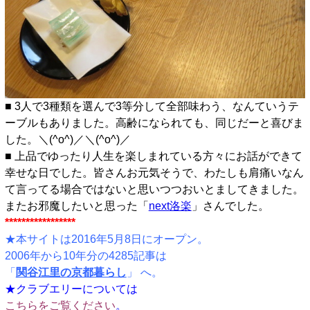
■ 3人で3種類を選んで3等分して全部味わう、なんていうテ
ーブルもありました。高齢になられても、同じだーと喜びま
した。＼(^o^)／＼(^o^)／
■ 上品でゆったり人生を楽しまれている方々にお話ができて
幸せな日でした。皆さんお元気そうで、わたしも肩痛いなん
て言ってる場合ではないと思いつつおいとましてきました。
またお邪魔したいと思った「
next洛楽
」さんでした。
*****************
★本サイトは2016年5月8日にオープン。
2006年から10年分の4285記事は
「
関谷江里の京都暮らし
」 へ。
★クラブエリーについては
こちらをご覧ください
。