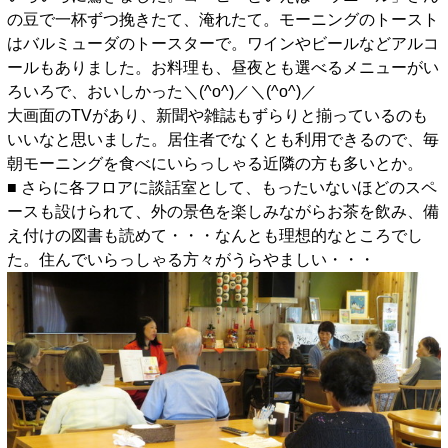
の豆で一杯ずつ挽きたて、淹れたて。モーニングのトースト
はバルミューダのトースターで。ワインやビールなどアルコ
ールもありました。お料理も、昼夜とも選べるメニューがい
ろいろで、おいしかった＼(^o^)／＼(^o^)／
大画面のTVがあり、新聞や雑誌もずらりと揃っているのも
いいなと思いました。居住者でなくとも利用できるので、毎
朝モーニングを食べにいらっしゃる近隣の方も多いとか。
■ さらに各フロアに談話室として、もったいないほどのスペ
ースも設けられて、外の景色を楽しみながらお茶を飲み、備
え付けの図書も読めて・・・なんとも理想的なところでし
た。住んでいらっしゃる方々がうらやましい・・・