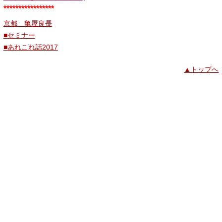
*****************
京都 亀屋良長
■セミナー
■あれこれ話2017
▲トップへ