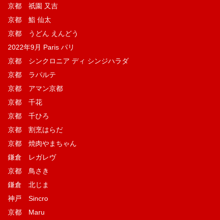
京都 祇園 又吉
京都 鮨 仙太
京都 うどん えんどう
2022年9月 Paris パリ
京都 シンクロニア ディ シンジハラダ
京都 ラパルテ
京都 アマン京都
京都 千花
京都 千ひろ
京都 割烹はらだ
京都 焼肉やまちゃん
鎌倉 レガレヴ
京都 鳥さき
鎌倉 北じま
神戸 Sincro
京都 Maru