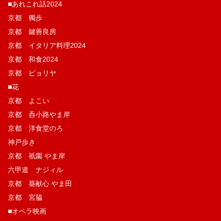
■あれこれ話2024
京都 獨歩
京都 鍵善良房
京都 イタリア料理2024
京都 和食2024
京都 ピョリヤ
■花
京都 よこい
京都 呑小路やま岸
京都 洋食堂のろ
神戸歩き
京都 祇園 やま岸
六甲道 ナジィル
京都 葵献心 やま田
京都 宮脇
■オペラ映画