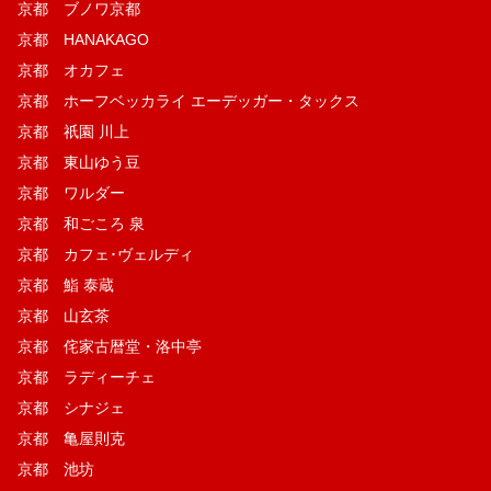
京都 ブノワ京都
京都 HANAKAGO
京都 オカフェ
京都 ホーフベッカライ エーデッガー・タックス
京都 祇園 川上
京都 東山ゆう豆
京都 ワルダー
京都 和ごころ 泉
京都 カフェ･ヴェルディ
京都 鮨 泰蔵
京都 山玄茶
京都 侘家古暦堂・洛中亭
京都 ラディーチェ
京都 シナジェ
京都 亀屋則克
京都 池坊