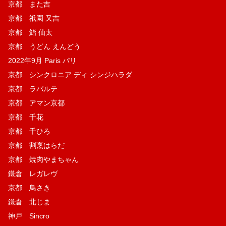
京都 また吉
京都 祇園 又吉
京都 鮨 仙太
京都 うどん えんどう
2022年9月 Paris パリ
京都 シンクロニア ディ シンジハラダ
京都 ラパルテ
京都 アマン京都
京都 千花
京都 千ひろ
京都 割烹はらだ
京都 焼肉やまちゃん
鎌倉 レガレヴ
京都 鳥さき
鎌倉 北じま
神戸 Sincro