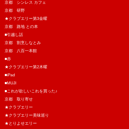
京都 シンレス カフェ
京都 研野
★クラブエリー第3金曜
京都 路地 との本
■引越し話
京都 割烹しなとみ
京都 八百一本館
■赤
★クラブエリー第2木曜
■iPad
■MUJI
■これが欲しいこれを買った♪
京都 取り寄せ
★クラブエリー
★クラブエリー美味巡り
★とりよせエリー