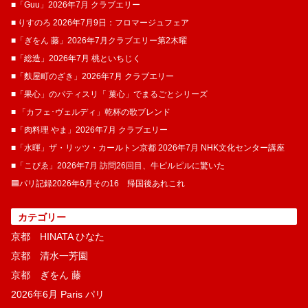
■「Guu」2026年7月 クラブエリー
■ りすのろ 2026年7月9日：フロマージュフェア
■「ぎをん 藤」2026年7月クラブエリー第2木曜
■「総造」2026年7月 桃といちじく
■「麩屋町のざき」2026年7月 クラブエリー
■「果心」のパティスリ「 菓​心」でまるごとシリーズ
■ 「カフェ･ヴェルディ」乾杯の歌ブレンド
■「肉料理 やま」2026年7月 クラブエリー
■「水暉」ザ・リッツ・カールトン京都 2026年7月 NHK文化センター講座
■「こぴゑ」2026年7月 訪問26回目、牛ピルピルに驚いた
🟦パリ記録2026年6月その16 帰国後あれこれ
カテゴリー
京都 HINATA ひなた
京都 清水一芳園
京都 ぎをん 藤
2026年6月 Paris パリ