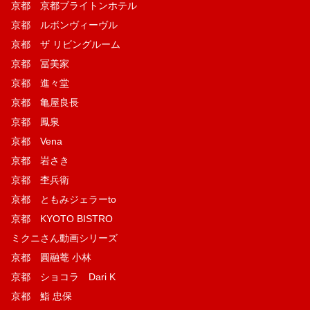
京都 京都ブライトンホテル
京都 ルボンヴィーヴル
京都 ザ リビングルーム
京都 冨美家
京都 進々堂
京都 亀屋良長
京都 鳳泉
京都 Vena
京都 岩さき
京都 杢兵衛
京都 ともみジェラーto
京都 KYOTO BISTRO
ミクニさん動画シリーズ
京都 圓融菴 小林
京都 ショコラ Dari K
京都 鮨 忠保