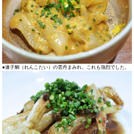
●連子鯛（れんこたい）の雲丹まみれ。これも強烈でした。