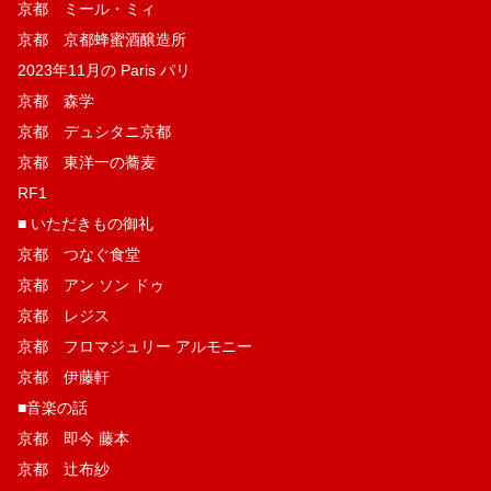
京都 ミール・ミィ
京都 京都蜂蜜酒醸造所
2023年11月の Paris パリ
京都 森学
京都 デュシタニ京都
京都 東洋一の蕎麦
RF1
■ いただきもの御礼
京都 つなぐ食堂
京都 アン ソン ドゥ
京都 レジス
京都 フロマジュリー アルモニー
京都 伊藤軒
■音楽の話
京都 即今 藤本
京都 辻布紗