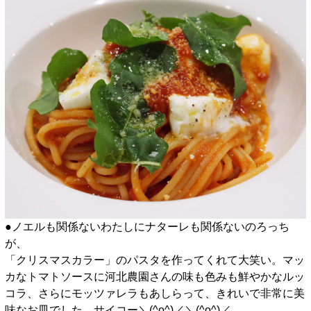
●ノエルも関係ないわたしにナターレも関係ないのろっち
が、
「クリスマスカラー」のパスタを作ってくれて大笑い。マッ
カなトマトソースに河北農園さんの味も色みも鮮やかなルッ
コラ、さらにモッツァレラもあしらって、きれいで非常に美
味なお皿でした。サイコー＼(^o^)／＼(^o^)／