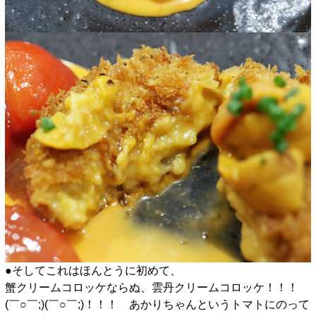
●そしてこれはほんとうに初めて、
蟹クリームコロッケならぬ、雲丹クリームコロッケ！！！
(￣○￣;)(￣○￣;)！！！ あかりちゃんというトマトにのって