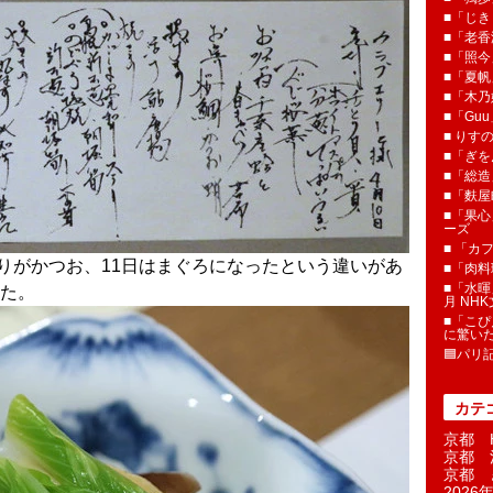
■「じき
■「老香
■「照今
■「夏
■「木乃婦
■「Gu
■ りす
■「ぎを
■「総造
■「麩屋
■「果心
ーズ
■ 「カ
造りがかつお、11日はまぐろになったという違いがあ
■「肉料
■「水暉
た。
月 NH
■「こぴ
に驚い
🟦パリ
カテ
京都 H
京都 
京都 
2026年