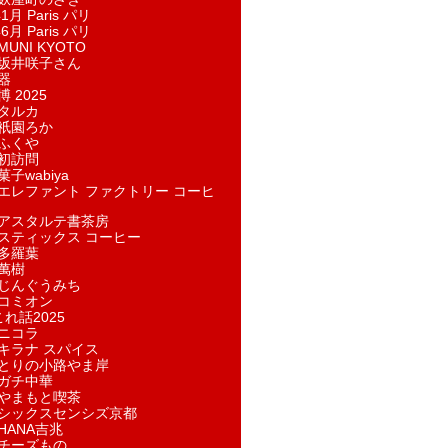
1月 Paris パリ
6月 Paris パリ
UNI KYOTO
坂井咲子さん
器
 2025
タルカ
祇園ろか
ふくや
初訪問
子wabiya
エレファント ファクトリー コーヒ
アスタルテ書茶房
スティックス コーヒー
多羅葉
萬樹
じんぐうみち
コミオン
れ話2025
ニコラ
キラナ スパイス
とりの小路やま岸
ガチ中華
やまもと喫茶
シックスセンシズ京都
HANA吉兆
チーズもの