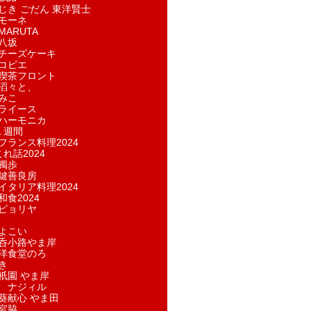
じき ごだん 東洋賢士
モーネ
ARUTA
八坂
チーズケーキ
コピエ
喫茶フロント
滔々と、
みこ
ライース
ハーモニカ
１週間
フランス料理2024
れ話2024
獨歩
鍵善良房
イタリア料理2024
和食2024
ピョリヤ
よこい
呑小路やま岸
洋食堂のろ
き
祇園 やま岸
 ナジィル
葵献心 やま田
宮脇