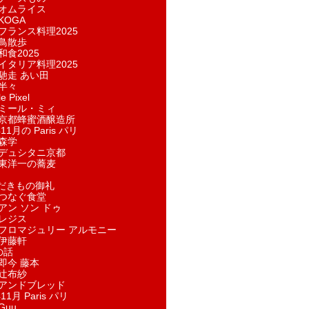
オムライス
KOGA
フランス料理2025
鳥散歩
和食2025
イタリア料理2025
馳走 あい田
半々
e Pixel
ミール・ミィ
京都蜂蜜酒醸造所
11月の Paris パリ
森学
デュシタニ京都
東洋一の蕎麦
ただきもの御礼
つなぐ食堂
アン ソン ドゥ
レジス
フロマジュリー アルモニー
伊藤軒
の話
即今 藤本
辻布紗
アンドブレッド
11月 Paris パリ
Guu