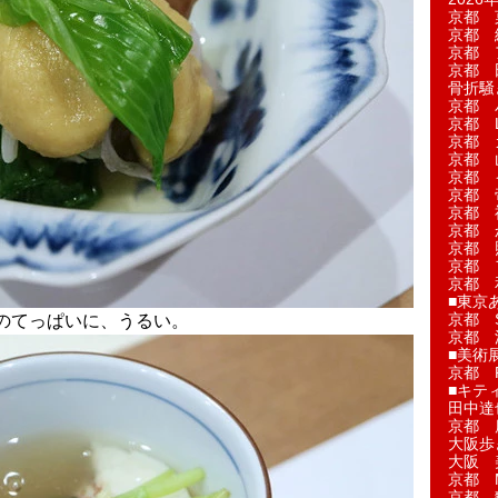
京都 
京都 
京都 
京都 
骨折騒
京都 
京都 L'a
京都 
京都 
京都 
京都 
京都 
京都 
京都 
京都 
京都 
■東京
京都 S
のてっぱいに、うるい。
京都 
■美術
京都 
■キテ
田中達
京都 
大阪歩
大阪 
京都 
京都 