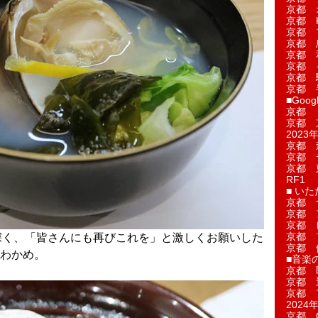
京都 
京都 
京都 
京都 
京都 
京都 
京都 
京都 
■Googl
京都 
京都 
2023年
京都 
京都 
京都 
RF1
■ い
京都 
京都 
京都 
京都 
深く、「皆さんにも再びこれを」と激しくお願いした
京都 
わかめ。
■音楽
京都 
京都 
京都 
2024年
京都 