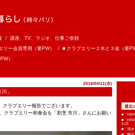
書
講座、TV、ラジオ、仕事ご依頼
ブエリー会員専用（要PW）
■ クラブエリー２木と３金（要P
PW）
2018/04/11(水)
市川」
ま、クラブエリー報告でございます。
最近
と、クラブエリー和食会を「割烹 市川」さんにお願い
■「HI
■「HI
お店
■「清
■「獨歩