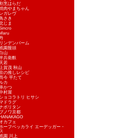
割烹はらだ
焼肉やまちゃん
レガレヴ
鳥さき
北じま
incro
aru
丹
リンデンバーム
祇園饅頭
白山
半兵衛麩
天若
上賀茂 秋山
京の推しレシピ
而今 平たて
ルカ
串かつ
中村屋
ショコラトリ ヒサシ
マドラグ
ナポリタン
ブノワ京都
ANAKAGO
オカフェ
ホーフベッカライ エーデッガー・
ス
祇園 川上