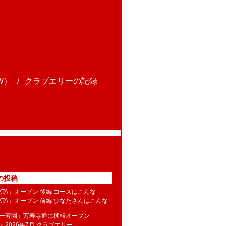
W）
クラブエリーの記録
の投稿
NATA」オープン 後編 コースはこんな
NATA」オープン 前編 ひなたさんはこんな
水一芳園」万寿寺通に移転オープン
」2026年7月 クラブエリー