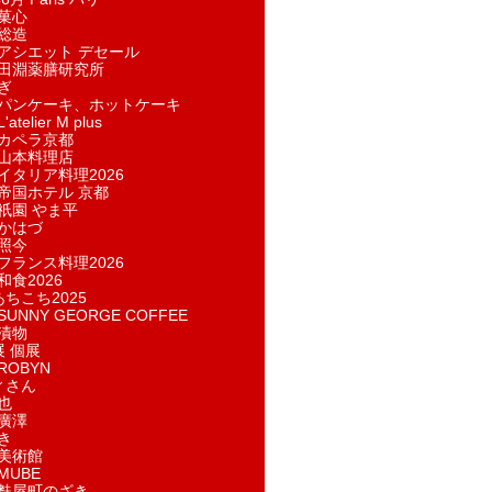
菓​心
総造
アシエット デセール
田淵薬膳研究所
ぎ
パンケーキ、ホットケーキ
telier M plus
カペラ京都
山本料理店
イタリア料理2026
帝国ホテル 京都
祇園 やま平
かはづ
照今
フランス料理2026
和食2026
あちこち2025
UNNY GEORGE COFFEE
漬物
展 個展
ROBYN
ィさん
也
廣澤
き
美術館
MUBE
麩屋町のざき