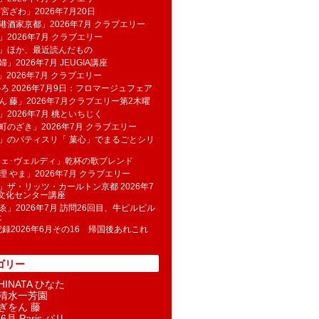
 宮ざわ」2026年7月20日
港酒家京都」2026年7月 クラブエリー
」2026年7月 クラブエリー
帆」ほか、最近読んだもの
」2026年7月 JEUGIA講座
u」2026年7月 クラブエリー
のろ 2026年7月9日：フロマージュフェア
ん 藤」2026年7月クラブエリー第2木曜
」2026年7月 桃といちじく
町のざき」2026年7月 クラブエリー
」のパティスリ「 菓​心」でまるごとシリ
フェ･ヴェルディ」乾杯の歌ブレンド
理 やま」2026年7月 クラブエリー
」ザ・リッツ・カールトン京都 2026年7
K文化センター講座
ゑ」2026年7月 訪問26回目、牛ピルピル
た
記録2026年6月その16 帰国後あれこれ
ゴリー
INATA ひなた
清水一芳園
ぎをん 藤
6月 Paris パリ