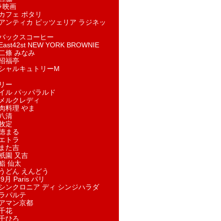
ラ映画
カフェ ポタリ
アンティカ ピッツェリア ラジネッ
バックスコーヒー
st42st NEW YORK BROWNIE
二條 みなみ
招福亭
シャルキュトリーM
リー
イル パッパラルド
メルクレディ
肉料理 やま
八清
牧定
徳まる
エトラ
また吉
祇園 又吉
鮨 仙太
うどん えんどう
9月 Paris パリ
シンクロニア ディ シンジハラダ
ラパルテ
アマン京都
千花
千ひろ