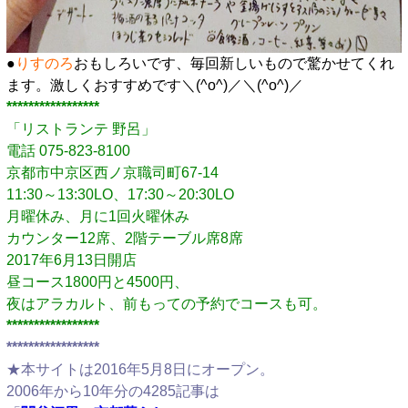
●
りすのろ
おもしろいです、毎回新しいもので驚かせてくれ
ます。激しくおすすめです＼(^o^)／＼(^o^)／
*****************
「リストランテ 野呂」
電話 075-823-8100
京都市中京区西ノ京職司町67-14
11:30～13:30LO、17:30～20:30LO
月曜休み、月に1回火曜休み
カウンター12席、2階テーブル席8席
2017年6月13日開店
昼コース1800円と4500円、
夜はアラカルト、前もっての予約でコースも可。
*****************
*****************
★本サイトは2016年5月8日にオープン。
2006年から10年分の4285記事は