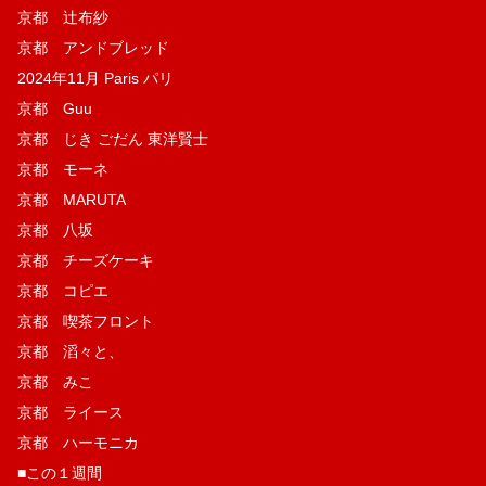
京都 辻布紗
京都 アンドブレッド
2024年11月 Paris パリ
京都 Guu
京都 じき ごだん 東洋賢士
京都 モーネ
京都 MARUTA
京都 八坂
京都 チーズケーキ
京都 コピエ
京都 喫茶フロント
京都 滔々と、
京都 みこ
京都 ライース
京都 ハーモニカ
■この１週間