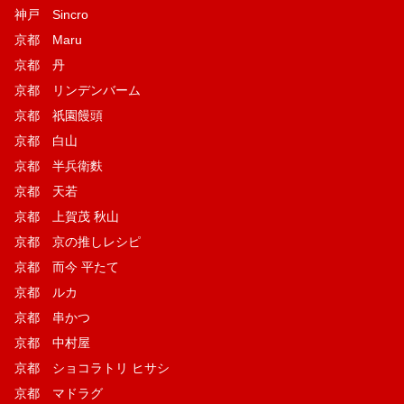
神戸 Sincro
京都 Maru
京都 丹
京都 リンデンバーム
京都 祇園饅頭
京都 白山
京都 半兵衛麩
京都 天若
京都 上賀茂 秋山
京都 京の推しレシピ
京都 而今 平たて
京都 ルカ
京都 串かつ
京都 中村屋
京都 ショコラトリ ヒサシ
京都 マドラグ