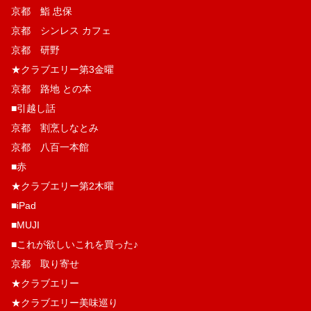
京都 鮨 忠保
京都 シンレス カフェ
京都 研野
★クラブエリー第3金曜
京都 路地 との本
■引越し話
京都 割烹しなとみ
京都 八百一本館
■赤
★クラブエリー第2木曜
■iPad
■MUJI
■これが欲しいこれを買った♪
京都 取り寄せ
★クラブエリー
★クラブエリー美味巡り