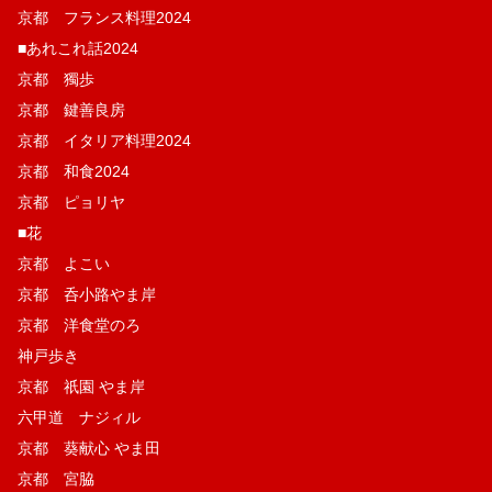
京都 フランス料理2024
■あれこれ話2024
京都 獨歩
京都 鍵善良房
京都 イタリア料理2024
京都 和食2024
京都 ピョリヤ
■花
京都 よこい
京都 呑小路やま岸
京都 洋食堂のろ
神戸歩き
京都 祇園 やま岸
六甲道 ナジィル
京都 葵献心 やま田
京都 宮脇