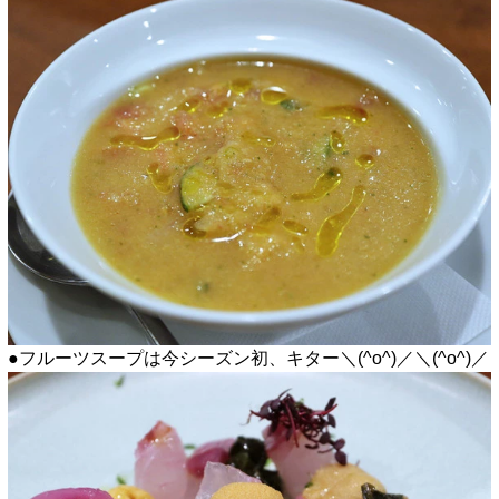
●フルーツスープは今シーズン初、キター＼(^o^)／＼(^o^)／