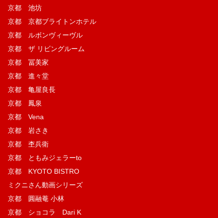
京都 池坊
京都 京都ブライトンホテル
京都 ルボンヴィーヴル
京都 ザ リビングルーム
京都 冨美家
京都 進々堂
京都 亀屋良長
京都 鳳泉
京都 Vena
京都 岩さき
京都 杢兵衛
京都 ともみジェラーto
京都 KYOTO BISTRO
ミクニさん動画シリーズ
京都 圓融菴 小林
京都 ショコラ Dari K