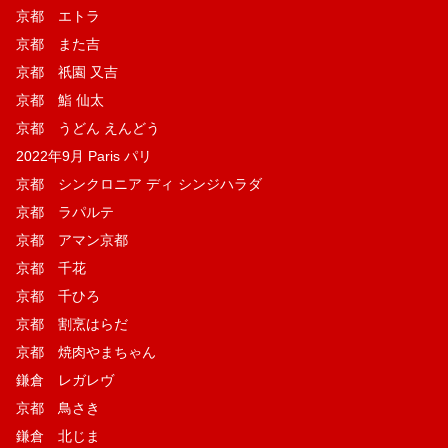
京都 エトラ
京都 また吉
京都 祇園 又吉
京都 鮨 仙太
京都 うどん えんどう
2022年9月 Paris パリ
京都 シンクロニア ディ シンジハラダ
京都 ラパルテ
京都 アマン京都
京都 千花
京都 千ひろ
京都 割烹はらだ
京都 焼肉やまちゃん
鎌倉 レガレヴ
京都 鳥さき
鎌倉 北じま