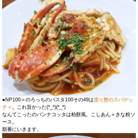
●NP100＝のろっちのパスタ100その49は
渡り蟹のスパゲッ
ティ
。これ旨かった(*_*)(*_*)
なんてこったのパンナコッタは柏餅風。こしあん＋きな粉ソ
ース。
順番にいきます。