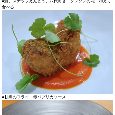
●鯵、スナップえんどう、八代海苔、クレソンの花 和えて
食べる
●甘鯛のフライ 赤パプリカソース