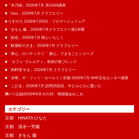
■「木乃婦」2026年7月 JEUGIA講座
■「Guu」2026年7月 クラブエリー
■ りすのろ 2026年7月9日：フロマージュフェア
■「ぎをん 藤」2026年7月クラブエリー第2木曜
■「総造」2026年7月 桃といちじく
■「麩屋町のざき」2026年7月 クラブエリー
■「果心」のパティスリ「 菓​心」でまるごとシリーズ
■ 「カフェ･ヴェルディ」乾杯の歌ブレンド
■「肉料理 やま」2026年7月 クラブエリー
■「水暉」ザ・リッツ・カールトン京都 2026年7月 NHK文化センター講座
■「こぴゑ」2026年7月 訪問26回目、牛ピルピルに驚いた
🟦パリ記録2026年6月その16 帰国後あれこれ
カテゴリー
京都 HINATA ひなた
京都 清水一芳園
京都 ぎをん 藤