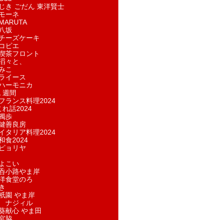
じき ごだん 東洋賢士
モーネ
ARUTA
八坂
チーズケーキ
コピエ
喫茶フロント
滔々と、
みこ
ライース
ハーモニカ
１週間
フランス料理2024
れ話2024
獨歩
鍵善良房
イタリア料理2024
和食2024
ピョリヤ
よこい
呑小路やま岸
洋食堂のろ
き
祇園 やま岸
 ナジィル
葵献心 やま田
宮脇