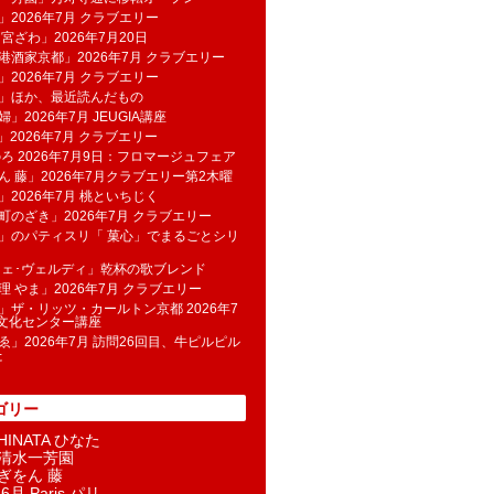
」2026年7月 クラブエリー
 宮ざわ」2026年7月20日
港酒家京都」2026年7月 クラブエリー
」2026年7月 クラブエリー
帆」ほか、最近読んだもの
」2026年7月 JEUGIA講座
u」2026年7月 クラブエリー
のろ 2026年7月9日：フロマージュフェア
ん 藤」2026年7月クラブエリー第2木曜
」2026年7月 桃といちじく
町のざき」2026年7月 クラブエリー
」のパティスリ「 菓​心」でまるごとシリ
フェ･ヴェルディ」乾杯の歌ブレンド
理 やま」2026年7月 クラブエリー
」ザ・リッツ・カールトン京都 2026年7
K文化センター講座
ゑ」2026年7月 訪問26回目、牛ピルピル
た
ゴリー
INATA ひなた
清水一芳園
ぎをん 藤
6月 Paris パリ