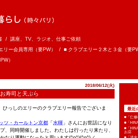
書
講座、TV、ラジオ、仕事ご依頼
ブエリー会員専用（要PW）
■ クラブエリー２木と３金（要P
PW）
2018/06/12(火)
」お寿司と天ぷら
さま、ひっしのエリーのクラブエリー報告でございま
最近
■「仁修
ッツ・カールトン京都
「
水暉
」さんにお世話になり
■「HI
■「HI
プ、同時開催しました。わたしは行ったり来たり、
お店
り運動になったと思います(^o^)(^o^)／
■「清