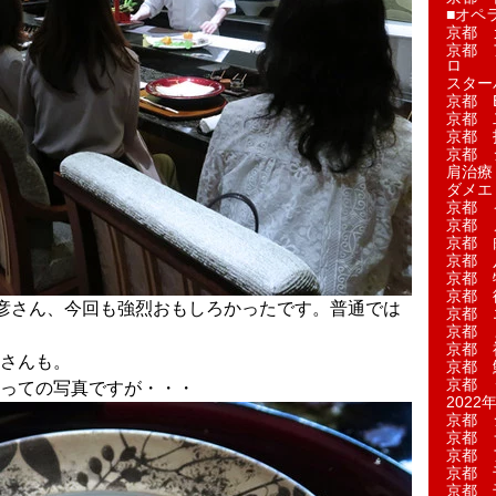
■オペ
京都 
京都 
ロ
スター
京都 Ea
京都 
京都 
京都 
肩治療
ダメエ
京都 
京都 
京都 
京都 
京都 
京都 
彦さん、今回も強烈おもしろかったです。普通では
京都 
京都 
☆
京都 
さんも。
京都 
京都 
っての写真ですが・・・
2022年
京都 
京都 
京都 
京都 
京都 