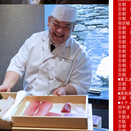
京都 
京都 
京都 
京都 
骨折騒
京都 
京都 L'a
京都 
京都 
京都 
京都 
京都 
京都 
京都 
京都 
京都 
■東京
京都 S
京都 
■美術
京都 
■キテ
田中達
京都 
大阪歩
大阪 
京都 
京都 