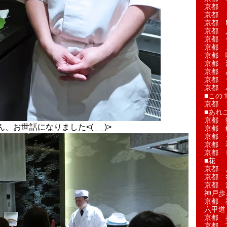
京都 
京都 
京都 M
京都 
京都 
京都 
京都 
京都 
京都 
京都 
京都 
■この
京都 
■あれこ
京都 
お世話になりました<(_ _)>
京都 
京都 
京都 
京都 
■花
京都 
京都 
京都 
神戸歩
京都 
六甲道
京都 
京都 