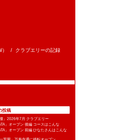
W）
クラブエリーの記録
の投稿
樓」2026年7月 クラブエリー
NATA」オープン 後編 コースはこんな
NATA」オープン 前編 ひなたさんはこんな
水一芳園」万寿寺通に移転オープン