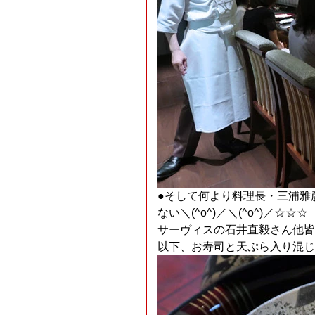
●そして何より料理長・三浦雅
ない＼(^o^)／＼(^o^)／☆☆
サーヴィスの石井直毅さん他皆
以下、お寿司と天ぷら入り混じ