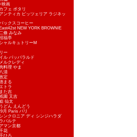
ラ映画
カフェ ポタリ
アンティカ ピッツェリア ラジネッ
バックスコーヒー
st42st NEW YORK BROWNIE
二條 みなみ
招福亭
シャルキュトリーM
リー
イル パッパラルド
メルクレディ
肉料理 やま
八清
牧定
徳まる
エトラ
また吉
祇園 又吉
鮨 仙太
うどん えんどう
9月 Paris パリ
シンクロニア ディ シンジハラダ
ラパルテ
アマン京都
千花
千ひろ