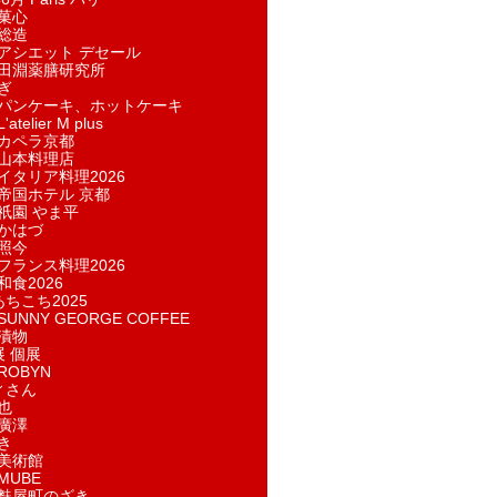
菓​心
総造
アシエット デセール
田淵薬膳研究所
ぎ
パンケーキ、ホットケーキ
telier M plus
カペラ京都
山本料理店
イタリア料理2026
帝国ホテル 京都
祇園 やま平
かはづ
照今
フランス料理2026
和食2026
あちこち2025
UNNY GEORGE COFFEE
漬物
展 個展
ROBYN
ィさん
也
廣澤
き
美術館
MUBE
麩屋町のざき