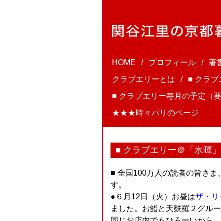
HOME
プロフィール
著
クラブエリーとは
■ クラ
■ クラブエリー毎月の予定（要
★★★時々パリのページ
■ クラブエリー＠「水暉
■ 全国100万人の読者の皆
す。
●６月12日（火）お昼は
ザ・リ
ました。お鮨と天麩羅２グルー
同じお店内でもひろーいから、かな