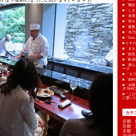
■「獨歩
■「じき
■「老香
■「照今
■「夏
■「木乃婦
■「Gu
■ りす
■「ぎを
■「総造
■「麩屋
■「果心
ーズ
■ 「カ
■「肉料
■「水暉
月 NH
■「こぴ
に驚い
カテ
京都 H
京都 
京都 
2026年