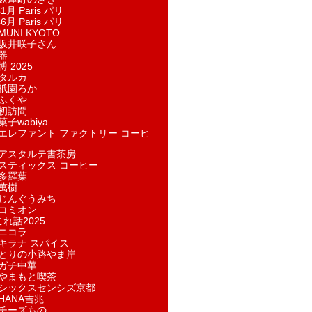
1月 Paris パリ
6月 Paris パリ
UNI KYOTO
坂井咲子さん
器
 2025
タルカ
祇園ろか
ふくや
初訪問
子wabiya
エレファント ファクトリー コーヒ
アスタルテ書茶房
スティックス コーヒー
多羅葉
萬樹
じんぐうみち
コミオン
れ話2025
ニコラ
キラナ スパイス
とりの小路やま岸
ガチ中華
やまもと喫茶
シックスセンシズ京都
HANA吉兆
チーズもの