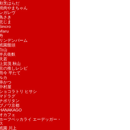
割烹はらだ
焼肉やまちゃん
レガレヴ
鳥さき
北じま
incro
aru
丹
リンデンバーム
祇園饅頭
白山
半兵衛麩
天若
上賀茂 秋山
京の推しレシピ
而今 平たて
ルカ
串かつ
中村屋
ショコラトリ ヒサシ
マドラグ
ナポリタン
ブノワ京都
ANAKAGO
オカフェ
ホーフベッカライ エーデッガー・
ス
祇園 川上