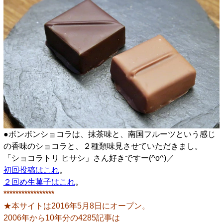
●ボンボンショコラは、抹茶味と、南国フルーツという感じ
の香味のショコラと、２種類味見させていただきまし。
「ショコラトリ ヒサシ」さん好きですー(^o^)／
初回投稿はこれ
。
２回め生菓子はこれ
。
*****************
★本サイトは2016年5月8日にオープン。
2006年から10年分の4285記事は