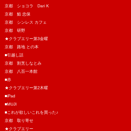
京都 ショコラ Dari K
京都 鮨 忠保
京都 シンレス カフェ
京都 研野
★クラブエリー第3金曜
京都 路地 との本
■引越し話
京都 割烹しなとみ
京都 八百一本館
■赤
★クラブエリー第2木曜
■iPad
■MUJI
■これが欲しいこれを買った♪
京都 取り寄せ
★クラブエリー