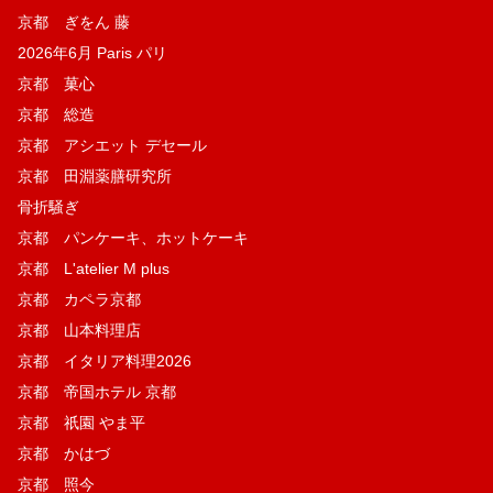
京都 ぎをん 藤
2026年6月 Paris パリ
京都 菓​心
京都 総造
京都 アシエット デセール
京都 田淵薬膳研究所
骨折騒ぎ
京都 パンケーキ、ホットケーキ
京都 L'atelier M plus
京都 カペラ京都
京都 山本料理店
京都 イタリア料理2026
京都 帝国ホテル 京都
京都 祇園 やま平
京都 かはづ
京都 照今