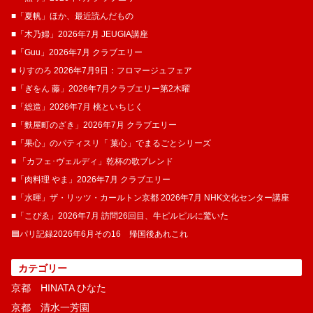
■「夏帆」ほか、最近読んだもの
■「木乃婦」2026年7月 JEUGIA講座
■「Guu」2026年7月 クラブエリー
■ りすのろ 2026年7月9日：フロマージュフェア
■「ぎをん 藤」2026年7月クラブエリー第2木曜
■「総造」2026年7月 桃といちじく
■「麩屋町のざき」2026年7月 クラブエリー
■「果心」のパティスリ「 菓​心」でまるごとシリーズ
■ 「カフェ･ヴェルディ」乾杯の歌ブレンド
■「肉料理 やま」2026年7月 クラブエリー
■「水暉」ザ・リッツ・カールトン京都 2026年7月 NHK文化センター講座
■「こぴゑ」2026年7月 訪問26回目、牛ピルピルに驚いた
🟦パリ記録2026年6月その16 帰国後あれこれ
カテゴリー
京都 HINATA ひなた
京都 清水一芳園