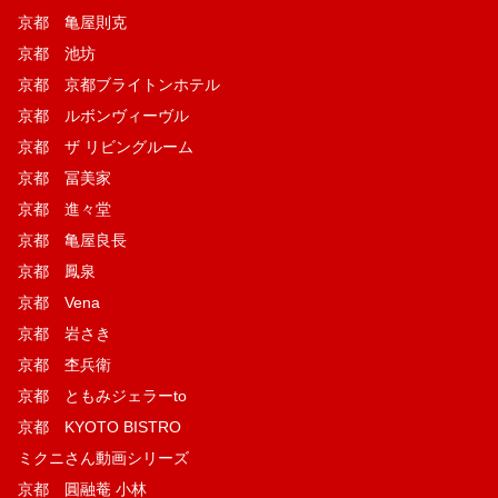
京都 亀屋則克
京都 池坊
京都 京都ブライトンホテル
京都 ルボンヴィーヴル
京都 ザ リビングルーム
京都 冨美家
京都 進々堂
京都 亀屋良長
京都 鳳泉
京都 Vena
京都 岩さき
京都 杢兵衛
京都 ともみジェラーto
京都 KYOTO BISTRO
ミクニさん動画シリーズ
京都 圓融菴 小林