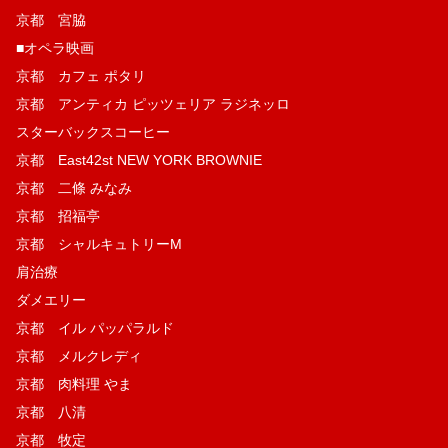
京都 宮脇
■オペラ映画
京都 カフェ ポタリ
京都 アンティカ ピッツェリア ラジネッロ
スターバックスコーヒー
京都 East42st NEW YORK BROWNIE
京都 二條 みなみ
京都 招福亭
京都 シャルキュトリーM
肩治療
ダメエリー
京都 イル パッパラルド
京都 メルクレディ
京都 肉料理 やま
京都 八清
京都 牧定