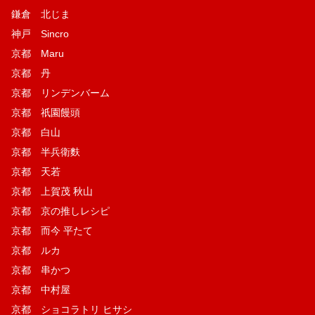
鎌倉 北じま
神戸 Sincro
京都 Maru
京都 丹
京都 リンデンバーム
京都 祇園饅頭
京都 白山
京都 半兵衛麩
京都 天若
京都 上賀茂 秋山
京都 京の推しレシピ
京都 而今 平たて
京都 ルカ
京都 串かつ
京都 中村屋
京都 ショコラトリ ヒサシ