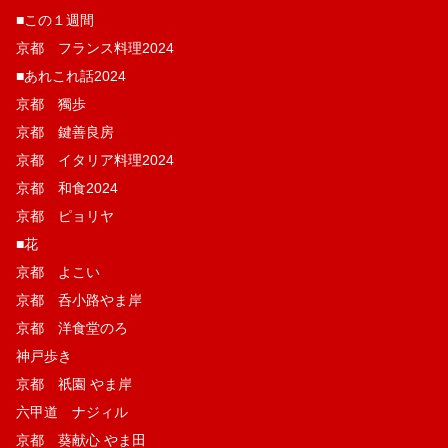
■この１週間
京都 フランス料理2024
■あれこれ話2024
京都 獨歩
京都 鍵善良房
京都 イタリア料理2024
京都 和食2024
京都 ピョリヤ
■花
京都 よこい
京都 呑小路やま岸
京都 洋食堂のろ
神戸歩き
京都 祇園 やま岸
六甲道 ナジィル
京都 葵献心 やま田