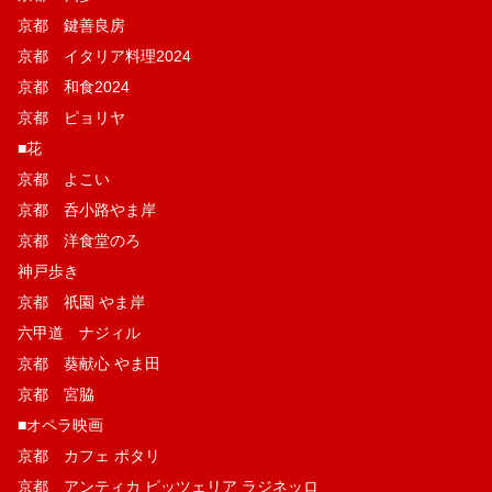
京都 鍵善良房
京都 イタリア料理2024
京都 和食2024
京都 ピョリヤ
■花
京都 よこい
京都 呑小路やま岸
京都 洋食堂のろ
神戸歩き
京都 祇園 やま岸
六甲道 ナジィル
京都 葵献心 やま田
京都 宮脇
■オペラ映画
京都 カフェ ポタリ
京都 アンティカ ピッツェリア ラジネッロ