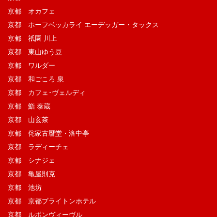
京都 オカフェ
京都 ホーフベッカライ エーデッガー・タックス
京都 祇園 川上
京都 東山ゆう豆
京都 ワルダー
京都 和ごころ 泉
京都 カフェ･ヴェルディ
京都 鮨 泰蔵
京都 山玄茶
京都 侘家古暦堂・洛中亭
京都 ラディーチェ
京都 シナジェ
京都 亀屋則克
京都 池坊
京都 京都ブライトンホテル
京都 ルボンヴィーヴル