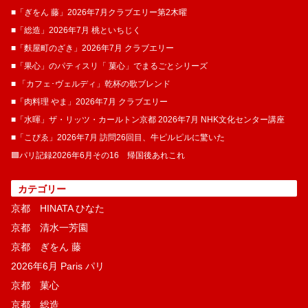
■「ぎをん 藤」2026年7月クラブエリー第2木曜
■「総造」2026年7月 桃といちじく
■「麩屋町のざき」2026年7月 クラブエリー
■「果心」のパティスリ「 菓​心」でまるごとシリーズ
■ 「カフェ･ヴェルディ」乾杯の歌ブレンド
■「肉料理 やま」2026年7月 クラブエリー
■「水暉」ザ・リッツ・カールトン京都 2026年7月 NHK文化センター講座
■「こぴゑ」2026年7月 訪問26回目、牛ピルピルに驚いた
🟦パリ記録2026年6月その16 帰国後あれこれ
カテゴリー
京都 HINATA ひなた
京都 清水一芳園
京都 ぎをん 藤
2026年6月 Paris パリ
京都 菓​心
京都 総造