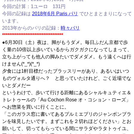
今回の計算：1ユーロ 131円
今回の記録は
2018年6月 Paris パリ
でひとまとまりになって
います。
2013年からのパリの記録：
時々パリ
**********************************
●6月30日（土）夜は、脚がもうダメ。毎日ふだん京都で歩
く量の10倍以上歩いているからガクガクになってしまって、
立ち上がっても他人の脚みたいでダメダメ。もう遠くへは行
けません(*_*)(*_*)
夕食には1軒目標だったブラッスリーがあり、あるいはいつ
ものヴォルタ通りへ？ と思っていたけれど、ごく近場でな
いとダメだー
というわけで、歩いて行ける距離にあるシャルキュティエ＆
トレトゥールの「Au Cochon Rose オ・コション・ローズ」
へお惣菜を買いに行くことに。
「このガラス窓に書いてあるプルミエプリのジャンボンブラ
ンを味見したいです。まずこれを２切れほどください」とお
願いして、切ってもらっている間にサラダやラタトゥイユ、