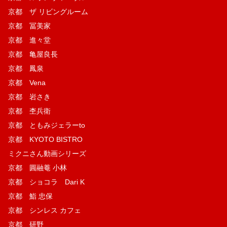
京都 ザ リビングルーム
京都 冨美家
京都 進々堂
京都 亀屋良長
京都 鳳泉
京都 Vena
京都 岩さき
京都 杢兵衛
京都 ともみジェラーto
京都 KYOTO BISTRO
ミクニさん動画シリーズ
京都 圓融菴 小林
京都 ショコラ Dari K
京都 鮨 忠保
京都 シンレス カフェ
京都 研野