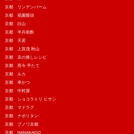
京都 リンデンバーム
京都 祇園饅頭
京都 白山
京都 半兵衛麩
京都 天若
京都 上賀茂 秋山
京都 京の推しレシピ
京都 而今 平たて
京都 ルカ
京都 串かつ
京都 中村屋
京都 ショコラトリ ヒサシ
京都 マドラグ
京都 ナポリタン
京都 ブノワ京都
京都 HANAKAGO