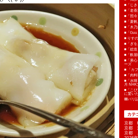
■「じき
■「老香
■「照今
■「夏
■「木乃婦
■「Gu
■ りす
■「ぎを
■「総造
■「麩屋
■「果心
ーズ
■ 「カ
■「肉料
■「水暉
月 NH
■「こぴ
に驚い
🟦パリ
カテ
京都 H
京都 
京都 
2026年