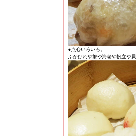
●点心いろいろ。
ふかひれや蟹や海老や帆立や貝