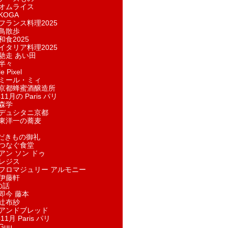
オムライス
KOGA
フランス料理2025
鳥散歩
和食2025
イタリア料理2025
馳走 あい田
半々
e Pixel
ミール・ミィ
京都蜂蜜酒醸造所
11月の Paris パリ
森学
デュシタニ京都
東洋一の蕎麦
ただきもの御礼
つなぐ食堂
アン ソン ドゥ
レジス
フロマジュリー アルモニー
伊藤軒
の話
即今 藤本
辻布紗
アンドブレッド
11月 Paris パリ
Guu