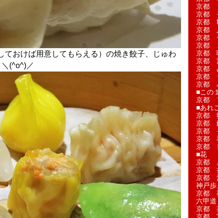
京都 
京都 
京都 M
京都 
京都 
京都 
京都 
しておけば用意してもらえる）の焼き餃子、じゅわ
京都 
(^o^)／
京都 
京都 
京都 
■この
京都 
■あれこ
京都 
京都 
京都 
京都 
京都 
■花
京都 
京都 
京都 
神戸歩
京都 
六甲道
京都 
京都 