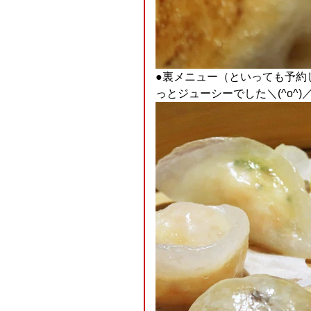
●裏メニュー（といっても予約
っとジューシーでした＼(^o^)／＼