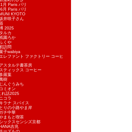
1月 Paris パリ
6月 Paris パリ
UNI KYOTO
坂井咲子さん
器
 2025
タルカ
祇園ろか
ふくや
初訪問
子wabiya
エレファント ファクトリー コーヒ
アスタルテ書茶房
スティックス コーヒー
多羅葉
萬樹
じんぐうみち
コミオン
れ話2025
ニコラ
キラナ スパイス
とりの小路やま岸
ガチ中華
やまもと喫茶
シックスセンシズ京都
HANA吉兆
チーズもの