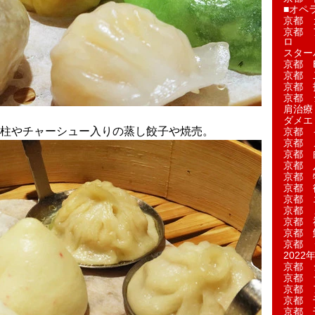
■オペ
京都 
京都 
ロ
スター
京都 Ea
京都 
京都 
京都 
肩治療
ダメエ
柱やチャーシュー入りの蒸し餃子や焼売。
京都 
京都 
京都 
京都 
京都 
京都 
京都 
京都 
京都 
京都 
京都 
2022年
京都 
京都 
京都 
京都 
京都 