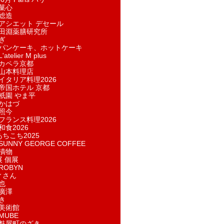
菓​心
総造
アシエット デセール
田淵薬膳研究所
ぎ
パンケーキ、ホットケーキ
telier M plus
カペラ京都
山本料理店
イタリア料理2026
帝国ホテル 京都
祇園 やま平
かはづ
照今
フランス料理2026
和食2026
あちこち2025
UNNY GEORGE COFFEE
漬物
展 個展
ROBYN
ィさん
也
廣澤
き
美術館
MUBE
麩屋町のざき