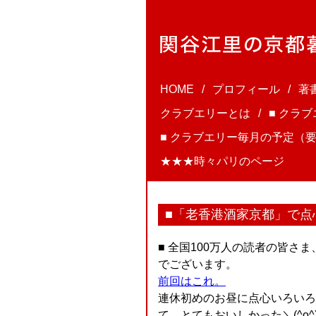
HOME
プロフィール
著
クラブエリーとは
■ クラ
■ クラブエリー毎月の予定（要
★★★時々パリのページ
■「老香港酒家京都」で点
■ 全国100万人の読者の皆さ
でございます。
前回はこれ。
連休初めのお昼に点心いろいろ
て、とてもおいしかった＼(^o^)／