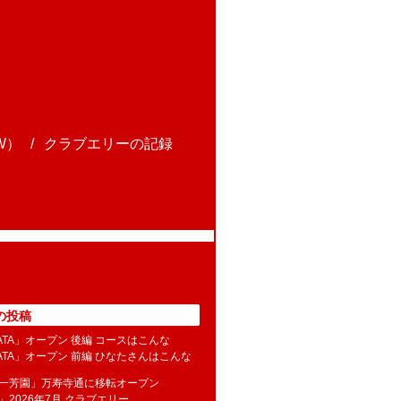
W）
クラブエリーの記録
の投稿
NATA」オープン 後編 コースはこんな
NATA」オープン 前編 ひなたさんはこんな
水一芳園」万寿寺通に移転オープン
」2026年7月 クラブエリー