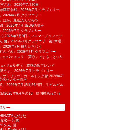
 宮ざわ」2026年7月20日
港酒家京都」2026年7月 クラブエリー
」2026年7月 クラブエリー
帆」ほか、最近読んだもの
」2026年7月 JEUGIA講座
u」2026年7月 クラブエリー
のろ 2026年7月9日：フロマージュフェア
ん 藤」2026年7月クラブエリー第2木曜
」2026年7月 桃といちじく
町のざき」2026年7月 クラブエリー
」のパティスリ「 菓​心」でまるごとシリ
フェ･ヴェルディ」乾杯の歌ブレンド
理 やま」2026年7月 クラブエリー
」ザ・リッツ・カールトン京都 2026年7
K文化センター講座
ゑ」2026年7月 訪問26回目、牛ピルピル
た
記録2026年6月その16 帰国後あれこれ
ゴリー
INATA ひなた
清水一芳園
ぎをん 藤
6月 Paris パリ