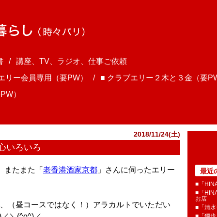
書
講座、TV、ラジオ、仕事ご依頼
ブエリー会員専用（要PW）
■ クラブエリー２木と３金（要P
PW）
2018/11/24(土)
心いろいろ
ま、またまた「
老香港酒家京都
」さんに伺ったエリー
最近
■「HI
■「HI
お店
、（昼コースではなく！）アラカルトでいただい
■「清
＼(^o^)／
■「獨歩