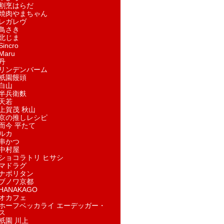
割烹はらだ
焼肉やまちゃん
レガレヴ
鳥さき
北じま
incro
aru
丹
リンデンバーム
祇園饅頭
白山
半兵衛麩
天若
上賀茂 秋山
京の推しレシピ
而今 平たて
ルカ
串かつ
中村屋
ショコラトリ ヒサシ
マドラグ
ナポリタン
ブノワ京都
ANAKAGO
オカフェ
ホーフベッカライ エーデッガー・
ス
祇園 川上