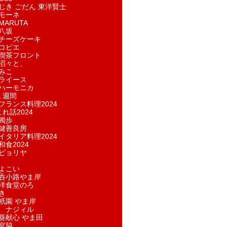
じき ごだん 東洋賢士
モーネ
ARUTA
八坂
チーズケーキ
コピエ
喫茶フロント
滔々と、
みこ
ライース
ハーモニカ
１週間
フランス料理2024
れ話2024
獨歩
鍵善良房
イタリア料理2024
和食2024
ピョリヤ
よこい
呑小路やま岸
洋食堂のろ
き
祇園 やま岸
 ナジィル
葵献心 やま田
宮脇