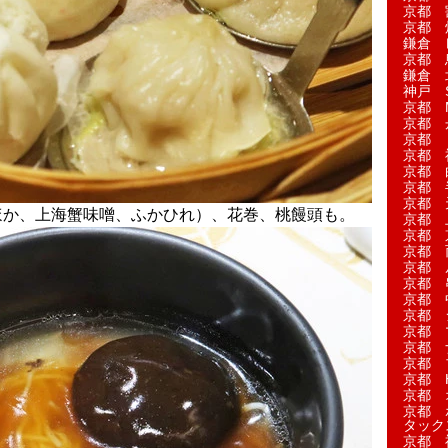
京都 
京都 
鎌倉 
京都 
鎌倉 
神戸 S
京都 M
京都 
京都 
京都 
京都 
京都 
京都 
ほか、上海蟹味噌、ふかひれ）、花巻、桃饅頭も。
京都 
京都 
京都 
京都 
京都 
京都 
京都 
京都 
京都 
京都 
京都 H
京都 
京都 
タック
京都 