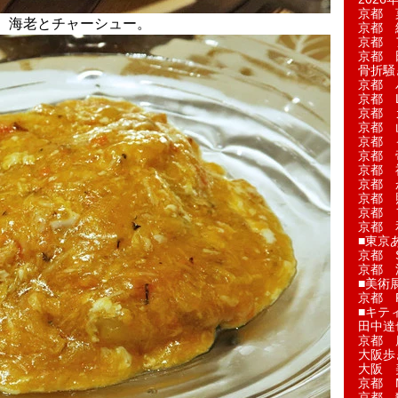
京都 
、海老とチャーシュー。
京都 
京都 
京都 
骨折騒
京都 
京都 L'a
京都 
京都 
京都 
京都 
京都 
京都 
京都 
京都 
京都 
■東京
京都 S
京都 
■美術
京都 
■キテ
田中達
京都 
大阪歩
大阪 
京都 
京都 