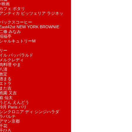
ラ映画
カフェ ポタリ
アンティカ ピッツェリア ラジネッ
バックスコーヒー
st42st NEW YORK BROWNIE
二條 みなみ
招福亭
シャルキュトリーM
リー
イル パッパラルド
メルクレディ
肉料理 やま
八清
牧定
徳まる
エトラ
また吉
祇園 又吉
鮨 仙太
うどん えんどう
9月 Paris パリ
シンクロニア ディ シンジハラダ
ラパルテ
アマン京都
千花
千ひろ